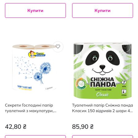
Купити
Купити
Секрети Господині папір
Туалетний папір Сніжна панда
туалетний з макулатури,
Класик 150 відривів 2 шари 4
двошаровий з тисненням, 4
рулони
рулони
42,80 ₴
85,90 ₴