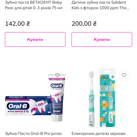
Зубна паста BETADENT Baby
Дитяча зубна паста Solident
Pear для дітей 0-3 років 75 мл
Kids з фтором 1000 ppm The
Smurfs The Лісові ягоди 50 мл
142,00 ₴
200,00 ₴
Купити
Купити
Зубна Паста Oral-B Pro Junior,
Електрична дитяча звукова