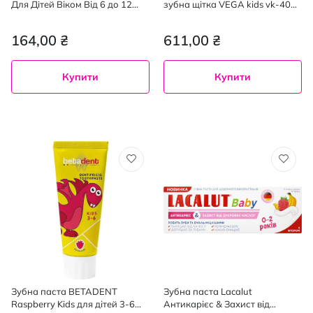
Для Дітей Віком Від 6 до 12
зубна щітка VEGA kids vk-400b
років 75 мл
light-up блакитна
164,00 ₴
611,00 ₴
Купити
Купити
Зубна паста BETADENT
Зубна паста Lacalut
Raspberry Kids для дітей 3-6
Антикарієс & Захист від