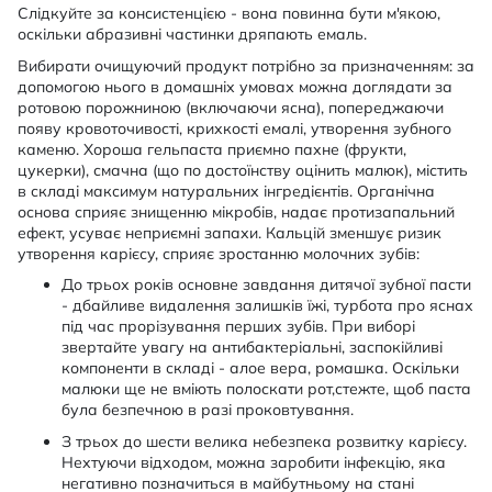
Слідкуйте за консистенцією - вона повинна бути м'якою,
оскільки абразивні частинки дряпають емаль.
Вибирати очищуючий продукт потрібно за призначенням: за
допомогою нього в домашніх умовах можна доглядати за
ротовою порожниною (включаючи ясна), попереджаючи
появу кровоточивості, крихкості емалі, утворення зубного
каменю. Хороша гельпаста приємно пахне (фрукти,
цукерки), смачна (що по достоїнству оцінить малюк), містить
в складі максимум натуральних інгредієнтів. Органічна
основа сприяє знищенню мікробів, надає протизапальний
ефект, усуває неприємні запахи. Кальцій зменшує ризик
утворення карієсу, сприяє зростанню молочних зубів:
До трьох років основне завдання дитячої зубної пасти
- дбайливе видалення залишків їжі, турбота про яснах
під час прорізування перших зубів. При виборі
звертайте увагу на антибактеріальні, заспокійливі
компоненти в складі - алое вера, ромашка. Оскільки
малюки ще не вміють полоскати рот,стежте, щоб паста
була безпечною в разі проковтування.
З трьох до шести велика небезпека розвитку карієсу.
Нехтуючи відходом, можна заробити інфекцію, яка
негативно позначиться в майбутньому на стані