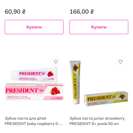
років зі смаком малини 75 мл
цукрових кислот Baby 0-2р, 55
мл
60,90 ₴
166,00 ₴
Купити
Купити
Зубна паста для дітей
Зубна паста junior strawberry
PRESIDENT baby raspberry 0-3
PRESIDENT 6+ років 50 мл
років 30 мл