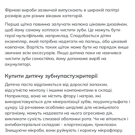
Фірмові вироби зазвичай випускають в широкій палітрі
розмірів для різних вікових категорій.
Перша щітка повинна залучати малюка цікавим дизайном,
щоб йому самому хотілося чистити зуби. Це можуть бути
герої мультфільмів, наприклад. Сподобається дітям
екземпляр, який потрібно надягати на палець, або цікавий
ковпачок. Вартість таких щіток може бути на порядок вище
звичних всім аксесуарів. Якщо дитина поки не навчився
чистити зуби самостійно, йому допоможе виріб на
акумуляторі.
Купити дитячу зубнупасту:критерії
Дитяча паста відрізняється від дорослої запахом,
відсутністю ментолу і іншими компонентами в складі.
Наприклад, вона не містить фтору і натрію, які
використовуються для мінералізації зубів, лаурилсульфата і
цукру. Ці речовини особливо шкідливі для незміцнілого
організму, можуть надавати на нього агресивна дія,
викликати сухість слизової оболонки рота. Чи не вітаються і
антибактеріальні складові - хлоргексидин, триклозан.
Знищуючи мікроби, вони руйнують і корисну мікрофлору.