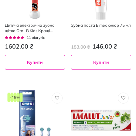
Дитяча електрична зубна
Зубна паста Elmex юніор 75 мл
щітка Oral-B Kids Кращі
мультфільми Pixar 3+
Рейтинг:
11
відгуків
95%
1602,00 ₴
146,00 ₴
183,00 ₴
Купити
Купити
-19%