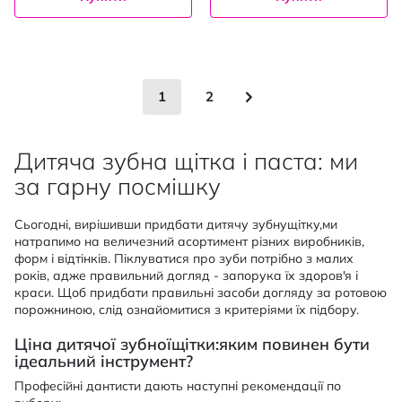
Сторінка
You're currently reading page
Сторінка
Сторінка
Наступне
1
2
Дитяча зубна щітка і паста: ми
за гарну посмішку
Сьогодні, вирішивши придбати дитячу зубнущітку,ми
натрапимо на величезний асортимент різних виробників,
форм і відтінків. Піклуватися про зуби потрібно з малих
років, адже правильний догляд - запорука їх здоров'я і
краси. Щоб придбати правильні засоби догляду за ротовою
порожниною, слід ознайомитися з критеріями їх підбору.
Ціна дитячої зубноїщітки:яким повинен бути
ідеальний інструмент?
Професійні дантисти дають наступні рекомендації по