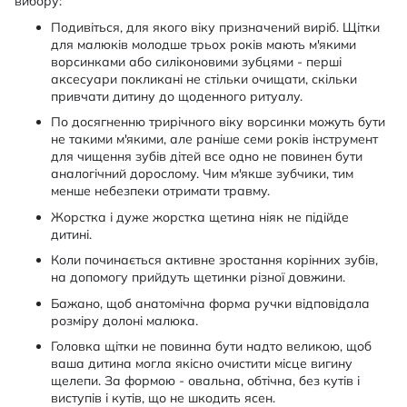
вибору:
Подивіться, для якого віку призначений виріб. Щітки
для малюків молодше трьох років мають м'якими
ворсинками або силіконовими зубцями - перші
аксесуари покликані не стільки очищати, скільки
привчати дитину до щоденного ритуалу.
По досягненню трирічного віку ворсинки можуть бути
не такими м'якими, але раніше семи років інструмент
для чищення зубів дітей все одно не повинен бути
аналогічний дорослому. Чим м'якше зубчики, тим
менше небезпеки отримати травму.
Жорстка і дуже жорстка щетина ніяк не підійде
дитині.
Коли починається активне зростання корінних зубів,
на допомогу прийдуть щетинки різної довжини.
Бажано, щоб анатомічна форма ручки відповідала
розміру долоні малюка.
Головка щітки не повинна бути надто великою, щоб
ваша дитина могла якісно очистити місце вигину
щелепи. За формою - овальна, обтічна, без кутів і
виступів і кутів, що не шкодить ясен.