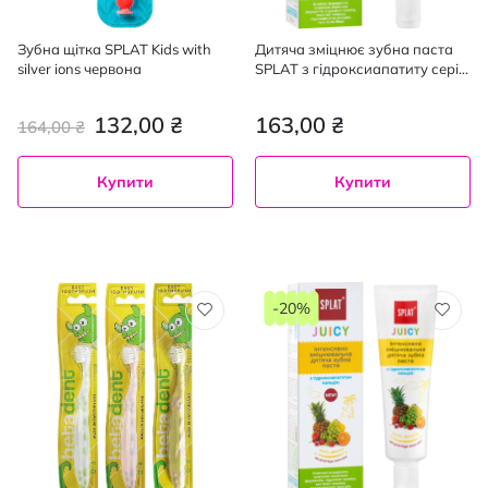
Зубна щітка SPLAT Kids with
Дитяча зміцнює зубна паста
silver ions червона
SPLAT з гідроксиапатиту серії
Juicy Ice-Cream, 35 мл
132,00 ₴
163,00 ₴
164,00 ₴
Купити
Купити
-20%