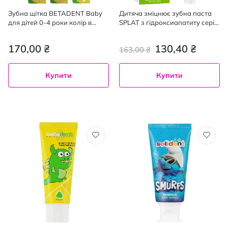
Зубна щітка BETADENT Baby
Дитяча зміцнює зубна паста
для дітей 0-4 роки колір в
SPLAT з гідроксиапатиту серії
асортименті 1 шт.
Juicy Tutti-Frutti, 35 мл
170,00 ₴
130,40 ₴
163,00 ₴
Купити
Купити