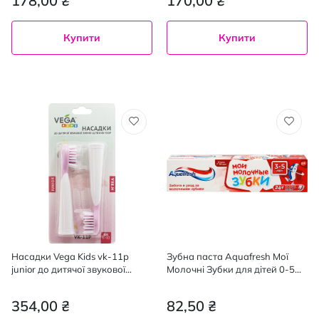
178,00 ₴
170,00 ₴
Купити
Купити
Насадки Vega Kids vk-11p
Зубна паста Aquafresh Мої
junior до дитячої звукової
Молочні Зубки для дітей 0-5
зубної щітки vk-500p рожеві
років 50 мл
354,00 ₴
82,50 ₴