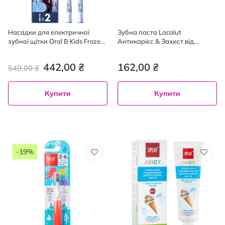
Насадки для електричної
Зубна паста Lacalut
зубної щітки Oral B Kids Frozen
Антикарієс & Захист від
II, 2 шт.
цукрових кислот Junior 6+р, 55
мл
442,00 ₴
162,00 ₴
549,00 ₴
Купити
Купити
-19%