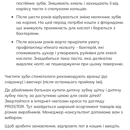
постійних зубів. Зміцнюють емаль і захищають її від
карієсу пасти з сполуками кальцію.
Після шести років відбувається зміна молочних зубів
на корінні. На цей період потрібні кошти з фторидами,
що знижують проникність для кислот і борються з
бактеріями.
Після восьми років варто приділити увагу
профілактиці м'якого нальоту - бактерій, які
споживають цукор і утворюють руйнівні для емалі
кислоти. Знадобиться така паста, яка делікатно
видаляє наліт, не пошкоджуючи при цьому поверхню.
Чистити зуби стоматологи рекомендують вранці (до
сніданку) і ввечері (після останнього прийому їжі).
Де дбайливим батькам купити дитячу зубну щітку і дитячу
зубну пасту за доступною ціною для своїх дітей?
Звертайтеся в інтернет-магазин краси та догляду
PROSTOR. Тут знайдеться широкий асортимент товарів від
різних виробників. Менеджер-консультант допоможе вам з
вибором.
Щоб зробити замовлення, відправте лот в кошик і введіть