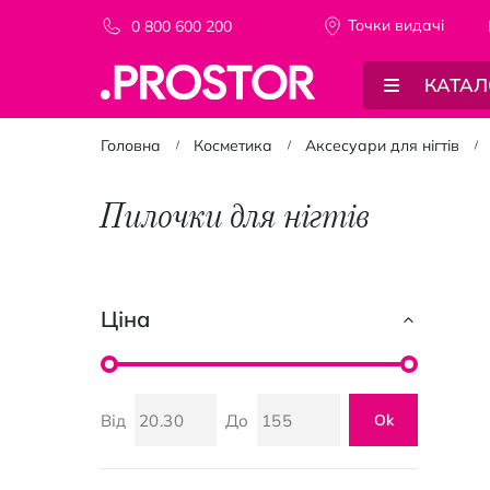
Точки видачi
0 800 600 200
КАТАЛ
Головна
Косметика
Аксесуари для нігтів
Пилочки для нігтів
Ціна
Від
До
Ok