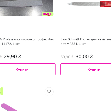
 Professional пилочка професійна
Ewa Schmitt Пилка для нігтів, м
N 41172, 1 шт
арт МР331, 1 шт
29,90 ₴
30,00 ₴
₴
59,90 ₴
Купити
Купити
%