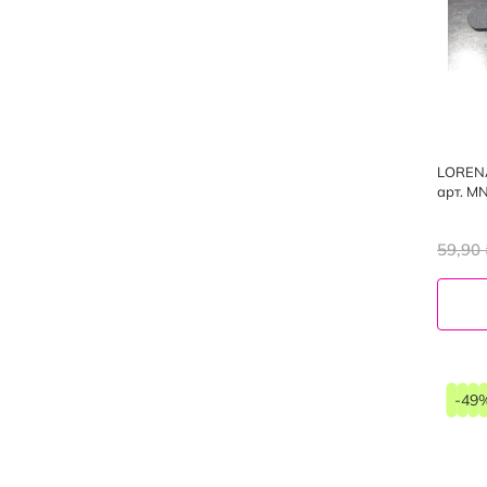
LORENA
арт. M
59,90 
-49