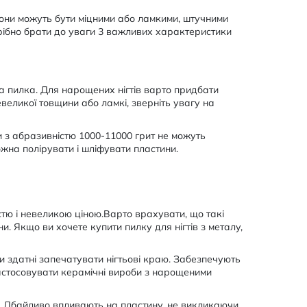
. Вони можуть бути міцними або ламкими, штучними
рібно брати до уваги 3 важливих характеристики
а пилка. Для нарощених нігтів варто придбати
евеликої товщини або ламкі, зверніть увагу на
и з абразивністю 1000-11000 грит не можуть
жна полірувати і шліфувати пластини.
стю і невеликою ціною.Варто врахувати, що такі
. Якщо ви хочете купити пилку для нігтів з металу,
и здатні запечатувати нігтьові краю. Забезпечують
Застосовувати керамічні вироби з нарощеними
ся. Дбайливо впливають на пластину, не викликаючи