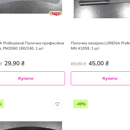
 Professional Пилочка професійна
Пилочка лазерна LORENA Profess
а, PM2060 180/240, 1 шт
MN 41059, 1 шт
29,90 ₴
45,00 ₴
₴
89,90 ₴
Купити
Купити
%
-49%