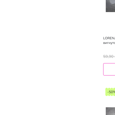
LORENA
вигнут
59,90 
-50