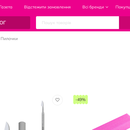
Газета
Відстежити замовлення
Всі бренди
Покуп
ОГ
Пилочки
-49%