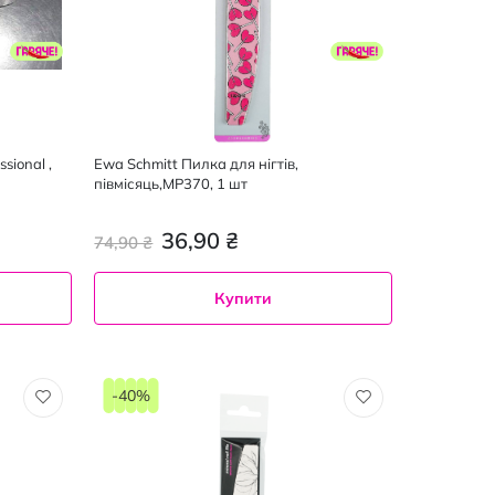
ional ,
Ewa Schmitt Пилка для нігтів,
півмісяць,МР370, 1 шт
36,90 ₴
74,90 ₴
Купити
-40%