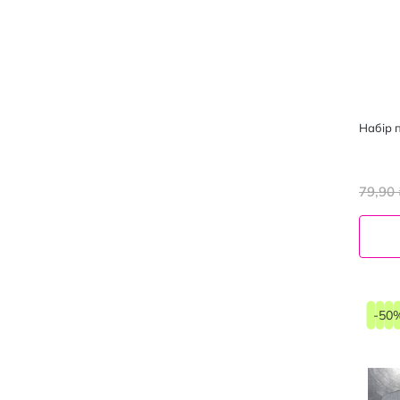
Набір п
79,90 
-50