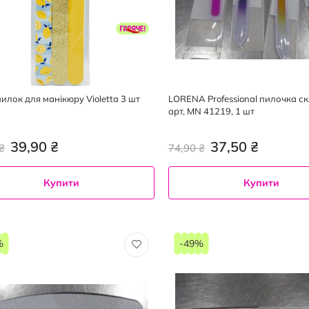
илок для манікюру Violetta 3 шт
LORENA Professional пилочка ск
арт, MN 41219, 1 шт
39,90 ₴
37,50 ₴
₴
74,90 ₴
Купити
Купити
%
-49%