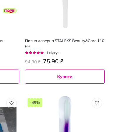
ля
Пилка лазерна STALEKS Beauty&Care 110
мм
Рейтинг:
1
відгук
100%
75,90 ₴
94,90 ₴
Купити
-49%