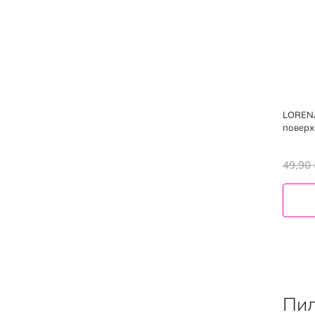
LORENA
поверх
49,90 
Пил