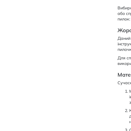
Вибира
або сп
пилок:
Жорс
Даний 
інстру
пилочк
Для сп
викори
Мате
Сучасн