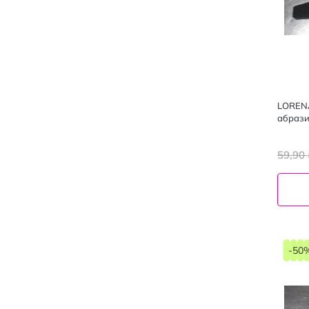
LORENA
абрази
59,90 
-50