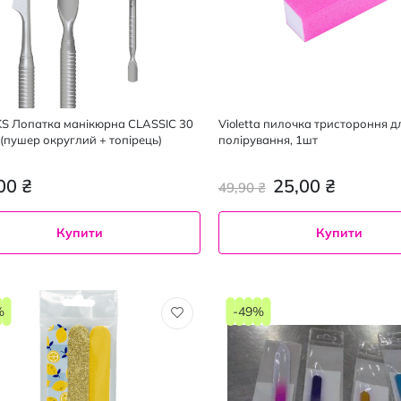
S Лопатка манікюрна CLASSIC 30
Violetta пилочка тристороння д
 (пушер округлий + топірець)
полірування, 1шт
00 ₴
25,00 ₴
49,90 ₴
Купити
Купити
%
-49%