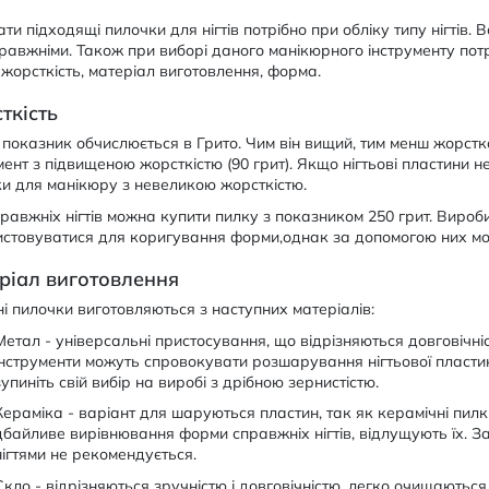
ти підходящі пилочки для нігтів потрібно при обліку типу нігтів
равжніми. Також при виборі даного манікюрного інструменту пот
 жорсткість, матеріал виготовлення, форма.
ткість
показник обчислюється в Грито. Чим він вищий, тим менш жорстк
мент з підвищеною жорсткістю (90 грит). Якщо нігтьові пластини н
и для манікюру з невеликою жорсткістю.
равжніх нігтів можна купити пилку з показником 250 грит. Вироб
стовуватися для коригування форми,однак за допомогою них мо
ріал виготовлення
і пилочки виготовляються з наступних матеріалів:
Метал - універсальні пристосування, що відрізняються довговічні
інструменти можуть спровокувати розшарування нігтьової пластини
зупиніть свій вибір на виробі з дрібною зернистістю.
Кераміка - варіант для шаруються пластин, так як керамічні пилк
дбайливе вирівнювання форми справжніх нігтів, відлущують їх. 
нігтями не рекомендується.
Скло - відрізняються зручністю і довговічністю, легко очищають