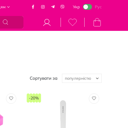
цям
Укр
Рус
Кошик
Сортувати за
-20%