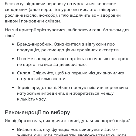
бензоату, віддаючи перевагу натуральним, корисним
складовим (алое вера, гіалуронова кислота, гліцерин,
рослинні масла, жожоба), і тіло віддячить вам здоровим
видом і природним сяйвом.
На які критерії орієнтуватися, вибираючи гель-бальзам для
тіла?
Бренд-виробник. Ознайомтеся з відгуками про
продукцію, рекомендаціями провідних експертів.
Ціна.Не завжди висока вартість означає якість, проте
не варто гнатися за дешевизною.
Склад. Слідкуйте, щоб на перших місцях значилися
натуральні компоненти.
Термін придатності. Якщо продукт містить переважно
натуральні інгредієнти, він зберігається меншу
кількість часу.
Рекомендації по вибору
Як підібрати гель, виходячи з індивідуальних потреб шкіри?
Визначтеся, яку функцію має виконувати засіб -
живити, очищати, тонізувати, зволожувати,захищати