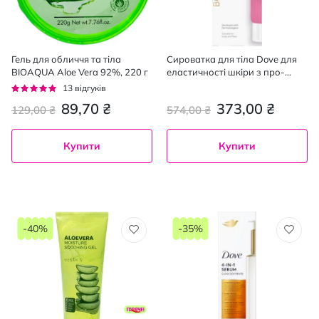
Гель для обличчя та тіла
Сироватка для тіла Dove для
BIOAQUA Aloe Vera 92%, 220 г
еластичності шкіри з про-
ретинолом 200 мл
Рейтинг:
13
відгуків
95%
89,70 ₴
373,00 ₴
129,00 ₴
574,00 ₴
Купити
Купити
-40%
-35%