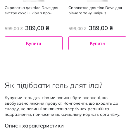
Сироватка для тіла Dove для
Сироватка для тіла Dove для
екстра сухої шкіри з про-
рівного тону шкіри з
церамідами 200 мл
ніацинамідом 200 мл
389,00 ₴
389,00 ₴
599,00 ₴
599,00 ₴
Купити
Купити
Як підібрати гель длят іла?
Купуючи гель для тіла,ми повинні бути впевнені, що
здобуваємо якісний продукт. Компоненти, що входять до
складу, не повинні викликати алергічних реакцій та
подразнення, приносячи максимальну користь організму.
Опис і характеристики