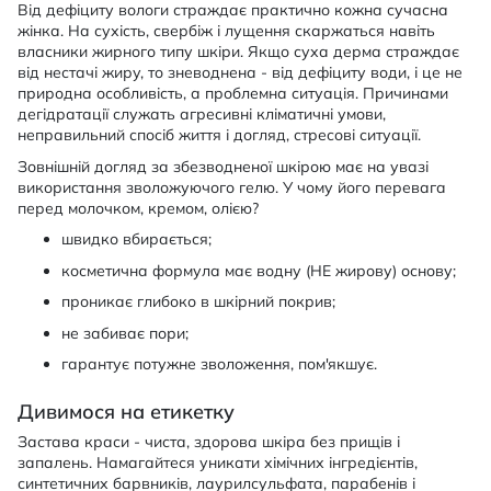
Від дефіциту вологи страждає практично кожна сучасна
жінка. На сухість, свербіж і лущення скаржаться навіть
власники жирного типу шкіри. Якщо суха дерма страждає
від нестачі жиру, то зневоднена - від дефіциту води, і це не
природна особливість, а проблемна ситуація. Причинами
дегідратації служать агресивні кліматичні умови,
неправильний спосіб життя і догляд, стресові ситуації.
Зовнішній догляд за збезводненої шкірою має на увазі
використання зволожуючого гелю. У чому його перевага
перед молочком, кремом, олією?
швидко вбирається;
косметична формула має водну (НЕ жирову) основу;
проникає глибоко в шкірний покрив;
не забиває пори;
гарантує потужне зволоження, пом'якшує.
Дивимося на етикетку
Застава краси - чиста, здорова шкіра без прищів і
запалень. Намагайтеся уникати хімічних інгредієнтів,
синтетичних барвників, лаурилсульфата, парабенів і