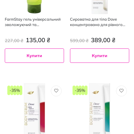
FarmStay гель універсальний
Сироватка для тіла Dove
зволожуючий та
концентрована для рівного
пом'якшуючий з екстрактом
сяючого тону шкіри 100 мл
алое, 200мл
135,00 ₴
389,00 ₴
227,00 ₴
599,00 ₴
Купити
Купити
-35%
-35%