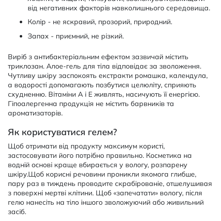
від негативних факторів навколишнього середовища.
Колір - не яскравий, прозорий, природний.
Запах - приємний, не різкий.
Виріб з антибактеріальним ефектом зазвичай містить
триклозан. Алое-гель для тіла відповідає за зволоження.
Чутливу шкіру заспокоять екстракти ромашка, календула,
а водорості допомагають позбутися целюліту, сприяють
схудненню. Вітаміни А і Е живлять, насичують її енергією.
Гіпоалергенна продукція не містить барвників та
ароматизаторів.
Як користуватися гелем?
Щоб отримати від продукту максимум користі,
застосовувати його потрібно правильно. Косметика на
водній основі краще вбирається у вологу, розпарену
шкіру.Щоб корисні речовини проникли якомога глибше,
пару раз в тиждень проводите скрабірованіе, отшелушивая
з поверхні мертві клітини. Щоб «запечатати» вологу, після
гелю нанесіть на тіло іншого зволожуючий або живильний
засіб.