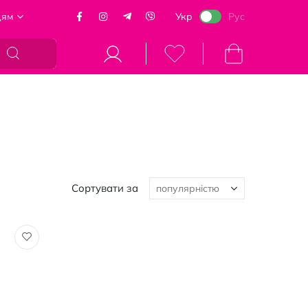
цям
Укр
Рус
Кошик
Сортувати за