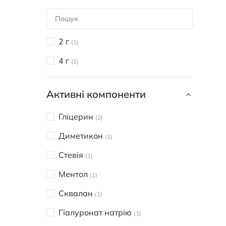
2 г
1
4 г
1
Активні компоненти
Гліцерин
2
Диметикон
1
Стевія
1
Ментол
1
Сквалан
1
Гіалуронат натрію
1