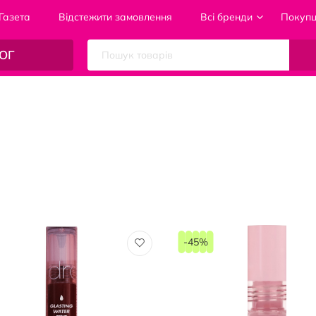
Газета
Відстежити замовлення
Всі бренди
Покуп
ОГ
-45%