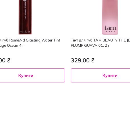
я губ Rom&Nd Glasting Water Tint
Тінт для губ TAM BEAUTY THE J
age Ocean 4 г
PLUMP GUAVA 01, 2 г
00 ₴
329,00 ₴
Купити
Купити
 Vintage Ocean
Tam Beauty Guava 01