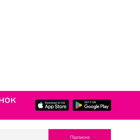
нок
Підписка