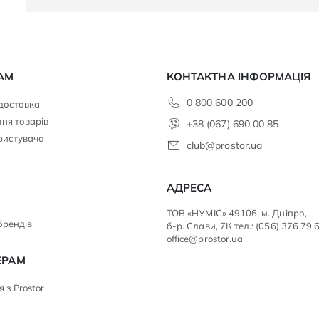
АМ
КОНТАКТНА ІНФОРМАЦІЯ
0 800 600 200
 доставка
ня товарів
+38 (067) 690 00 85
ристувача
club@prostor.ua
АДРЕСА
ТОВ «НУМІС» 49106, м. Дніпро,
брендів
б-р. Слави, 7К тел.: (056) 376 79 
office@prostor.ua
ЕРАМ
 з Prostor