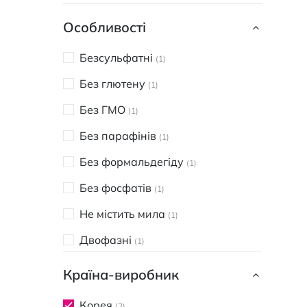
Особливості
Безсульфатні
1
Без глютену
1
Без ГМО
1
Без парафінів
1
Без формальдегіду
1
Без фосфатів
1
Не містить мила
1
Двофазні
1
Незмивні
1
Країна-виробник
Корея
2