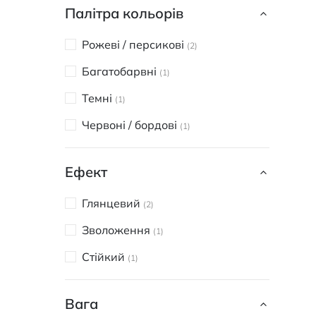
Палітра кольорів
Рожеві / персикові
2
Багатобарвні
1
Темні
1
Червоні / бордові
1
Ефект
Глянцевий
2
Зволоження
1
Стійкий
1
Вага