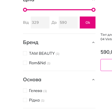
Від
До
Ok
Тінт дл
04 Vint
Бренд
590,
TAM BEAUTY
1
Rom&Nd
1
Основа
04
Гелева
1
Рідка
1