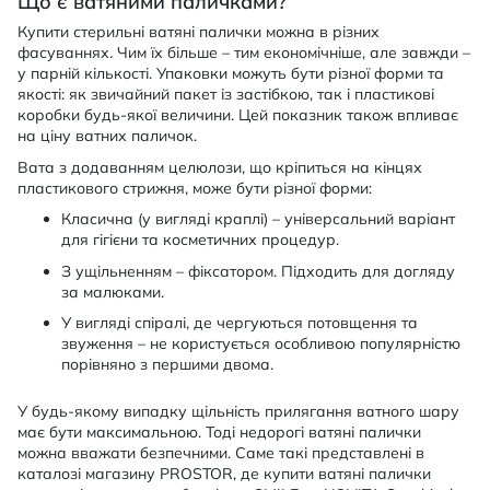
Що є ватяними паличками?
Купити стерильні ватяні палички можна в різних
фасуваннях. Чим їх більше – тим економічніше, але завжди –
у парній кількості. Упаковки можуть бути різної форми та
якості: як звичайний пакет із застібкою, так і пластикові
коробки будь-якої величини. Цей показник також впливає
на ціну ватних паличок.
Вата з додаванням целюлози, що кріпиться на кінцях
пластикового стрижня, може бути різної форми:
Класична (у вигляді краплі) – універсальний варіант
для гігієни та косметичних процедур.
З ущільненням – фіксатором. Підходить для догляду
за малюками.
У вигляді спіралі, де чергуються потовщення та
звуження – не користується особливою популярністю
порівняно з першими двома.
У будь-якому випадку щільність прилягання ватного шару
має бути максимальною. Тоді недорогі ватяні палички
можна вважати безпечними. Саме такі представлені в
каталозі магазину PROSTOR, де купити ватяні палички