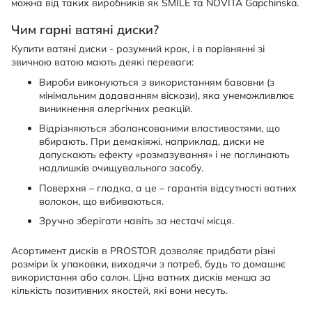
можна від таких виробників як SMILE та NOVITA Gapchinska.
Чим гарні ватяні диски?
Купити ватяні диски - розумний крок, і в порівнянні зі
звичною ватою мають деякі переваги:
Вироби виконуються з використанням бавовни (з
мінімальним додаванням віскози), яка унеможливлює
виникнення алергічних реакцій.
Відрізняються збалансованими властивостями, що
вбирають. При демакіяжі, наприклад, диски не
допускають ефекту «розмазування» і не поглинають
надлишків очищувального засобу.
Поверхня – гладка, а це – гарантія відсутності ватних
волокон, що вибиваються.
Зручно зберігати навіть за нестачі місця.
Асортимент дисків в PROSTOR дозволяє придбати різні
розміри їх упаковки, виходячи з потреб, будь то домашнє
використання або салон. Ціна ватних дисків менша за
кількість позитивних якостей, які вони несуть.