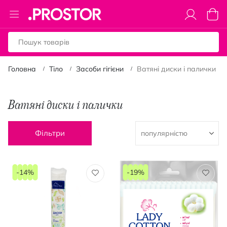
Toggle
Коши
Nav
Головна
Тіло
Засоби гігієни
Ватяні диски і палички
Ватяні диски і палички
Фільтри
-14%
-19%