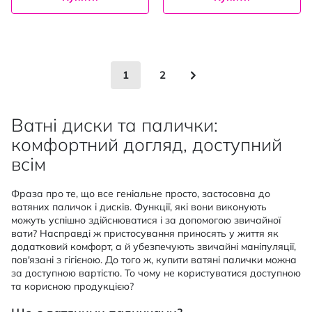
Сторінка
You're currently reading page
Сторінка
Сторінка
Наступне
1
2
Ватні диски та палички:
комфортний догляд, доступний
всім
Фраза про те, що все геніальне просто, застосовна до
ватяних паличок і дисків. Функції, які вони виконують
можуть успішно здійснюватися і за допомогою звичайної
вати? Насправді ж пристосування приносять у життя як
додатковий комфорт, а й убезпечують звичайні маніпуляції,
пов'язані з гігієною. До того ж, купити ватяні палички можна
за доступною вартістю. То чому не користуватися доступною
та корисною продукцією?