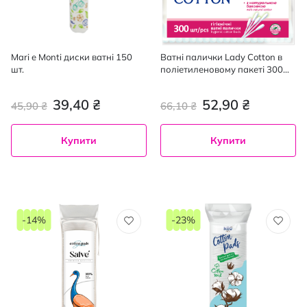
Mari e Monti диски ватні 150
Ватні палички Lady Cotton в
шт.
поліетиленовому пакеті 300
шт
39,40 ₴
52,90 ₴
45,90 ₴
66,10 ₴
Купити
Купити
-14%
-23%