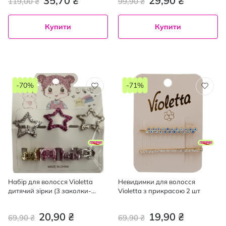
35,70 ₴
29,90 ₴
119,00 ₴
99,90 ₴
Купити
Купити
-70%
-71%
Набір для волосся Violetta
Невидимки для волосся
дитячий зірки (3 заколки-
Violetta з прикрасою 2 шт
хлопавки + 4 крабика) 1 шт
20,90 ₴
19,90 ₴
69,90 ₴
69,90 ₴