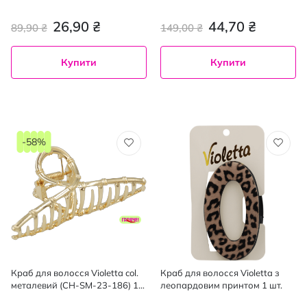
шт.
обідок + 2 затиска 1 шт
26,90 ₴
44,70 ₴
89,90 ₴
149,00 ₴
Купити
Купити
-58%
Краб для волосся Violetta col.
Краб для волосся Violetta з
металевий (CH-SM-23-186) 1
леопардовим принтом 1 шт.
шт