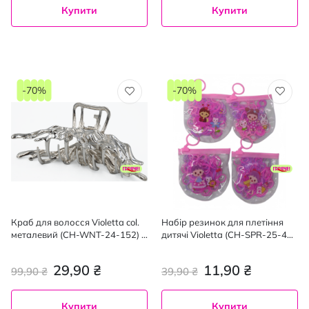
Купити
Купити
-70%
-70%
Краб для волосся Violetta col.
Набір резинок для плетіння
металевий (CH-WNT-24-152) 1
дитячі Violetta (CH-SPR-25-47)
шт
100 шт.
29,90 ₴
11,90 ₴
99,90 ₴
39,90 ₴
Купити
Купити