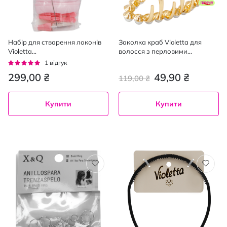
Набір для створення локонів
Заколка краб Violetta для
Violetta
волосся з перловими
валик+розчіска+ємність+2
намистинами металева 1шт
Рейтинг:
1
відгук
резинки+2 затиски (1 набір)
100%
299,00 ₴
49,90 ₴
119,00 ₴
Купити
Купити