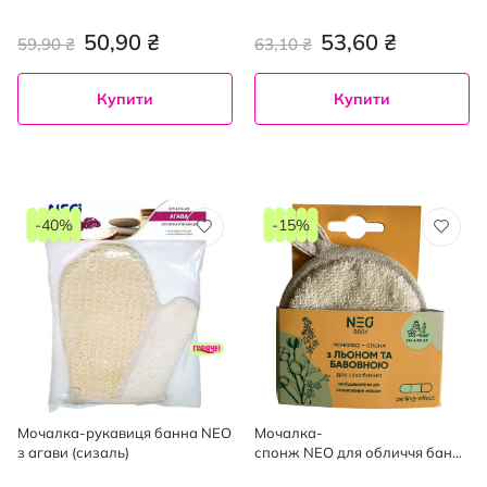
ажна, 1 шт.
50,90 ₴
53,60 ₴
59,90 ₴
63,10 ₴
Купити
Купити
-40%
-15%
Мочалка-рукавиця банна NEO
Мочалка-
з агави (сизаль)
спонж NEO для обличчя банна
з льоном та бавовною, 1 шт.