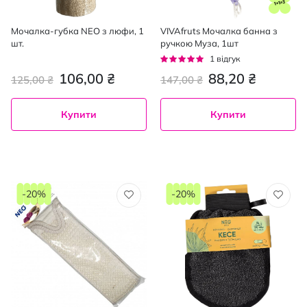
Мочалка-губка NEO з люфи, 1
VIVAfruts Мочалка банна з
шт.
ручкою Муза, 1шт
Рейтинг:
1
відгук
100%
106,00 ₴
88,20 ₴
125,00 ₴
147,00 ₴
Купити
Купити
-20%
-20%