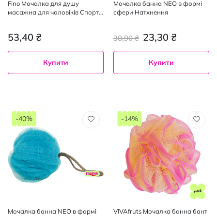
Fino Мочалка для душу
Мочалка банна NEO в формі
масажна для чоловіків Спорт
сфери Натхнення
Чемпіон, 1шт
53,40 ₴
23,30 ₴
38,90 ₴
Купити
Купити
-40%
-14%
Мочалка банна NEO в формі
VIVAfruts Мочалка банна бант