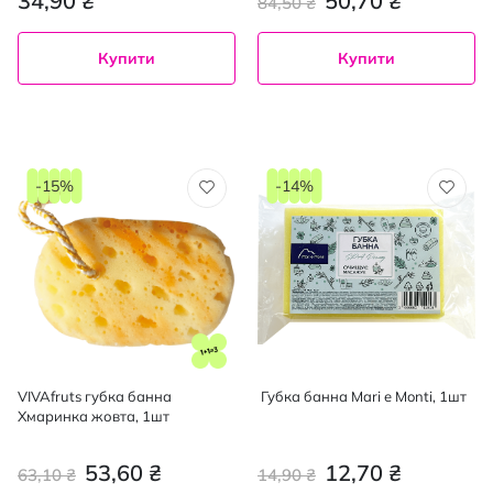
34,90 ₴
50,70 ₴
84,50 ₴
Купити
Купити
-15%
-14%
VIVAfruts губка банна
Губка банна Mari e Monti, 1шт
Хмаринка жовта, 1шт
53,60 ₴
12,70 ₴
63,10 ₴
14,90 ₴