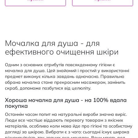
Мочалка для душа - для
ефективного очищення шкіри
Одним з основних атрибутів повсякденному гігієни є
мочалка для душа. Цей знайомий і простий у використанні
предмет виконує кілька завдань одночасно. Правильно
обрана мочалка стане прекрасним масажером, замінить
скраб, допоможе позбутися від целюліту.
Хороша мочалка для душа - на 100% вдала
покупка
Останнім часом попит на натуральні вироби значно виріс.
Люди все частіше віддають перевагу товарам з якісних
матеріалів, особливо коли мова йде про гігієні та особистому
догляді за шкірою. Вибрати є з чого: сьогодні існує широка
різноманітність так званих еко-мочалок. Вони мають ряд