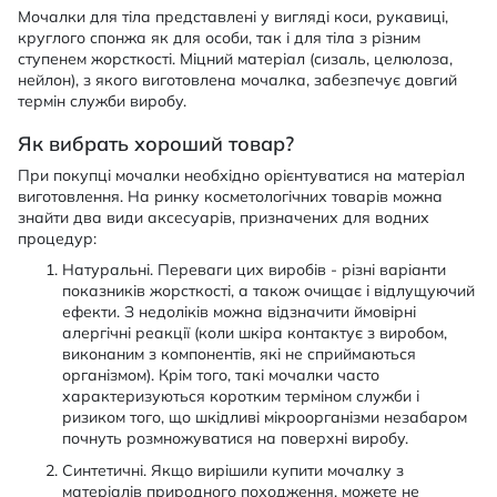
Мочалки для тіла представлені у вигляді коси, рукавиці,
круглого спонжа як для особи, так і для тіла з різним
ступенем жорсткості. Міцний матеріал (сизаль, целюлоза,
нейлон), з якого виготовлена мочалка, забезпечує довгий
термін служби виробу.
Як вибрать хороший товар?
При покупці мочалки необхідно орієнтуватися на матеріал
виготовлення. На ринку косметологічних товарів можна
знайти два види аксесуарів, призначених для водних
процедур:
Натуральні. Переваги цих виробів - різні варіанти
показників жорсткості, а також очищає і відлущуючий
ефекти. З недоліків можна відзначити ймовірні
алергічні реакції (коли шкіра контактує з виробом,
виконаним з компонентів, які не сприймаються
організмом). Крім того, такі мочалки часто
характеризуються коротким терміном служби і
ризиком того, що шкідливі мікроорганізми незабаром
почнуть розмножуватися на поверхні виробу.
Синтетичні. Якщо вирішили купити мочалку з
матеріалів природного походження, можете не