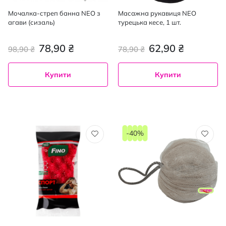
Мочалка-стреп банна NEO з
Масажна рукавиця NEO
агави (сизаль)
турецька кесе, 1 шт.
78,90 ₴
62,90 ₴
98,90 ₴
78,90 ₴
Купити
Купити
-40%