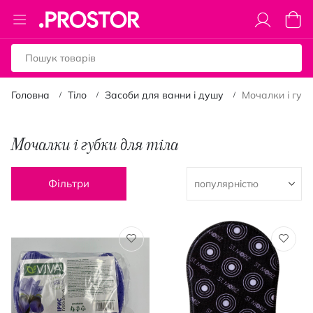
Toggle
Коши
Nav
Головна
Тіло
Засоби для ванни і душу
Мочалки і губ
Мочалки і губки для тіла
Фільтри