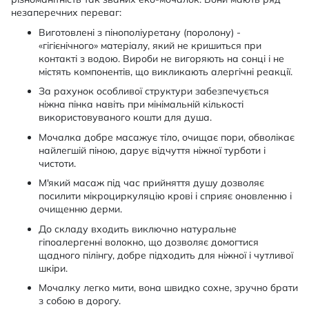
незаперечних переваг:
Виготовлені з пінополіуретану (поролону) -
«гігієнічного» матеріалу, який не кришиться при
контакті з водою. Вироби не вигоряють на сонці і не
містять компонентів, що викликають алергічні реакції.
За рахунок особливої структури забезпечується
ніжна пінка навіть при мінімальній кількості
використовуваного кошти для душа.
Мочалка добре масажує тіло, очищає пори, обволікає
найлегшій піною, дарує відчуття ніжної турботи і
чистоти.
М'який масаж під час прийняття душу дозволяє
посилити мікроциркуляцію крові і сприяє оновленню і
очищенню дерми.
До складу входить виключно натуральне
гіпоалергенні волокно, що дозволяє домогтися
щадного пілінгу, добре підходить для ніжної і чутливої
шкіри.
Мочалку легко мити, вона швидко сохне, зручно брати
з собою в дорогу.