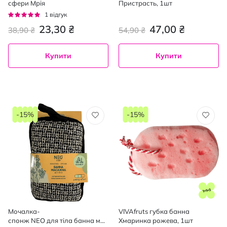
сфери Мрія
Пристрасть, 1шт
Рейтинг:
1
відгук
100%
23,30 ₴
47,00 ₴
38,90 ₴
54,90 ₴
Купити
Купити
-15%
-15%
Мочалка-
VIVAfruts губка банна
спонж NEO для тіла банна мас
Хмаринка рожева, 1шт