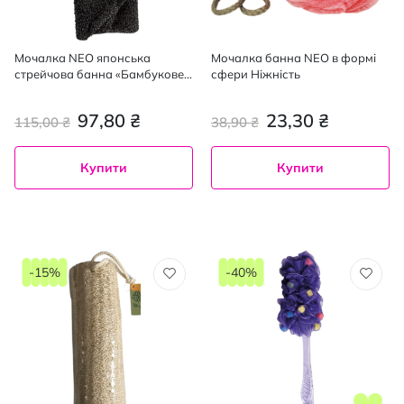
Мочалка NEO японська
Мочалка банна NEO в формі
стрейчова банна «Бамбукове
сфери Ніжність
вугілля», 1 шт.
97,80 ₴
23,30 ₴
115,00 ₴
38,90 ₴
Купити
Купити
-15%
-40%