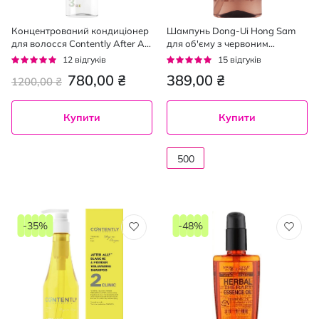
Концентрований кондиціонер
Шампунь Dong-Ui Hong Sam
для волосся Contently After All!
для об'єму з червоним
300 мл
женьшенем та абрикосовою
Рейтинг:
Рейтинг:
12
відгуків
15
відгуків
квіткою 500 мл
95%
95%
780,00 ₴
389,00 ₴
1200,00 ₴
Купити
Купити
500
мл
-35%
-48%