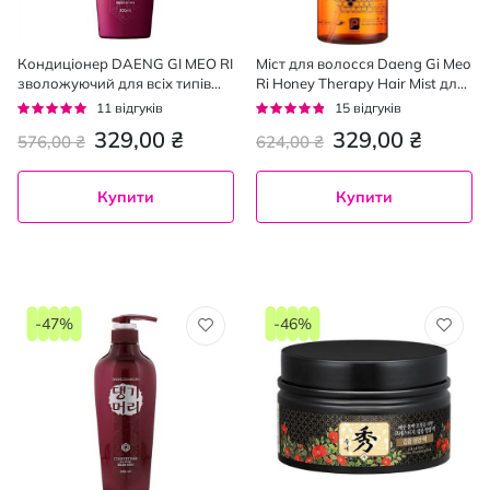
Кондиціонер DAENG GI MEO RI
Міст для волосся Daeng Gi Meo
зволожуючий для всіх типів
Ri Honey Therapy Hair Mist для
волосся 250 мл
зволоження волосся 250 мл
Рейтинг:
Рейтинг:
11
відгуків
15
відгуків
93%
91%
329,00 ₴
329,00 ₴
576,00 ₴
624,00 ₴
Купити
Купити
-47%
-46%