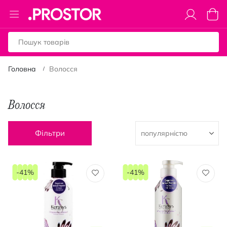
Toggle
Коши
Nav
Головна
Волосся
Волосся
Фільтри
-41%
-41%