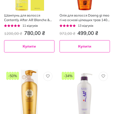
Шампунь для волосся
Олія для волосся Daeng gi meo
Contently After All! Blanche &
ri на основі цілющих трав 140
Powder надання об'єму 500 мл
мл
Рейтинг:
Рейтинг:
11
відгуків
13
відгуків
95%
95%
780,00 ₴
499,00 ₴
1200,00 ₴
972,00 ₴
Купити
Купити
-50%
-34%