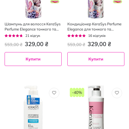
Шампунь для волосся KeraSys
Кондиціонер KeraSys Perfume
Perfume Elegance тонкого та
Elegance для тонкого та
ослабленого , 600 мл
ослабленого волосся 600 мл
Рейтинг:
Рейтинг:
21
відгук
16
відгуків
90%
94%
329,00 ₴
329,00 ₴
559,00 ₴
559,00 ₴
Купити
Купити
-40%