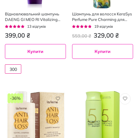
Відновлювальний шампунь
Шампунь для волосся KeraSys
DAENG GI MEO RI Vitalizing
Perfume Pure Charming для
Shampoo 300 мл
сухого та ламкого, 600 мл
Рейтинг:
Рейтинг:
13
відгуків
19
відгуків
95%
91%
399,00 ₴
329,00 ₴
559,00 ₴
Купити
Купити
300
мл
-36%