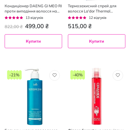
Кондиціонер DAENG GI MEO RI
Термозахисний спрей для
проти випадіння волосся на
волосся La'dor Thermal
основі східних рослин з олією
Protection Spray 100 мл
Рейтинг:
Рейтинг:
13
відгуків
12
відгуків
камелії 400 мл
95%
92%
499,00 ₴
515,00 ₴
822,00 ₴
Купити
Купити
-21%
-40%