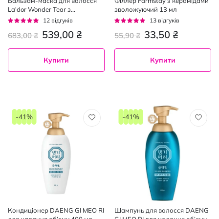
Бальзам-маска для волосся
Філлер Farmstay з керамідами
La'dor Wonder Tear з
зволожуючий 13 мл
протеїнами шовку 250 мл
Рейтинг:
Рейтинг:
12
відгуків
13
відгуків
97%
98%
539,00 ₴
33,50 ₴
683,00 ₴
55,90 ₴
Купити
Купити
-41%
-41%
Кондиціонер DAENG GI MEO RI
Шампунь для волосся DAENG
для надання об’єму 400 мл
GI MEO RI для надання об’єму,