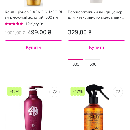
Кондиціонер DAENG GI MEO RI
Регенеративний кондиціонер
зміцнюючий золотий, 500 мл
для інтенсивного відновлення
волосся DAENG GI MEO RI
Рейтинг:
12
відгуків
Vitalizing Treatment 300 мл
92%
499,00 ₴
329,00 ₴
1001,00 ₴
Купити
Купити
300
500
мл
мл
-42%
-47%