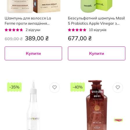
Шампунь для волосся La
Безсульфатний шампунь Masil
Ferme проти випадіння
5 Probiotics Apple Vinegar з
волосся, 300 мл
проботиками та яблучним
Рейтинг:
Рейтинг:
2
відгуки
10
відгуків
оцтом 300 мл
90%
92%
389,00 ₴
677,00 ₴
609,00 ₴
Купити
Купити
-35%
-40%