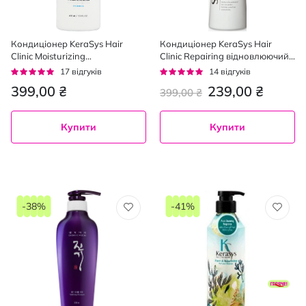
Кондиціонер KeraSys Hair
Кондиціонер KeraSys Hair
Clinic Moisturizing
Clinic Repairing відновлюючий
зволожуючий 400 мл
400 мл
Рейтинг:
Рейтинг:
17
відгуків
14
відгуків
95%
96%
399,00 ₴
239,00 ₴
399,00 ₴
Купити
Купити
-38%
-41%