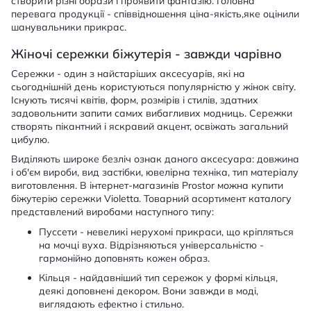
створити різні образи і проявити фантазію. Головна
перевага продукції - співвідношення ціна-якість,яке оцінили
шанувальники прикрас.
Жіночі сережки біжутерія - завжди чарівно
Сережки - один з найстаріших аксесуарів, які на
сьогоднішній день користуються популярністю у жінок світу.
Існують тисячі квітів, форм, розмірів і стилів, здатних
задовольнити запити самих вибагливих модниць. Сережки
створять пікантний і яскравий акцент, освіжать загальний
цибулю.
Виділяють широке безліч ознак даного аксесуара: довжина
і об'єм вироби, вид застібки, ювелірна техніка, тип матеріалу
виготовлення. В інтернет-магазинів Prostor можна купити
біжутерію сережки Violetta. Товарний асортимент каталогу
представлений виробами наступного типу:
Пуссети - невеликі нерухомі прикраси, що кріпляться
на мочці вуха. Відрізняються універсальністю -
гармонійно доповнять кожен образ.
Кільця - найдавніший тип сережок у формі кільця,
деякі доповнені декором. Вони завжди в моді,
виглядають ефектно і стильно.