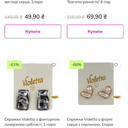
вигляді серця, 1пара
"Багатогранність" 6 пар
49,90 ₴
69,90 ₴
149,00 ₴
219,00 ₴
Купити
Купити
-61%
-66%
Сережки Violetta з фактурною
Сережки Violetta у формі
поверхнею сріблясті, 1 пара
серця з перлиною, 1пара