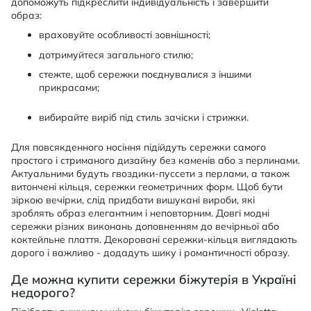
допоможуть підкреслити індивідуальність і завершити
образ:
враховуйте особливості зовнішності;
дотримуйтеся загального стилю;
стежте, щоб сережки поєднувалися з іншими
прикрасами;
вибирайте виріб під стиль зачіски і стрижки.
Для повсякденного носіння підійдуть сережки самого
простого і стриманого дизайну без каменів або з перлинами.
Актуальними будуть гвоздики-пуссети з перлами, а також
витончені кільця, сережки геометричних форм. Щоб бути
зіркою вечірки, слід придбати вишукані вироби, які
зроблять образ елегантним і неповторним. Довгі модні
сережки різних виконань доповненням до вечірньої або
коктейльне плаття. Декоровані сережки-кільця виглядають
дорого і важливо - додадуть шику і романтичності образу.
Де можна купити сережки біжутерія в Україні
недорого?