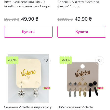
Витончені сережки-кільця
Сережки Violetta "Квіткова
Violetta з камінчиками 1 пара
феєрія" 1 пара
49,90 ₴
49,90 ₴
189,00 ₴
169,00 ₴
Купити
Купити
-66%
-68%
Сережки Violetta із підвіскою у
Набір сережок Violetta