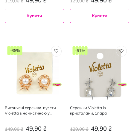
49,90 ₴
49,90 ₴
119,00 ₴
129,00 ₴
Купити
Купити
-66%
-61%
Витончені сережки-пусети
Сережки Violetta із
Violetta з намистиною у
кристалами, 1пара
вигляді перлів 1 пара.
49,90 ₴
49,90 ₴
149,00 ₴
129,00 ₴