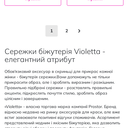
Сторінка
You're currently reading page
Сторінка
Сторінка
Наступне
1
2
Сережки біжутерія Violetta -
елегантний атрибут
Обов'язковий аксесуар в скриньці для прикрас кожної
жінки - біжутерія сережки.Вони допоможуть не тільки
прикрасити образ, але і зроблять виразним і розкішним.
Правильно підібрані сережки - розставлять правильні
акценти, підкреслять почуття стилю, зроблять образ
цілісним і завершеним.
«Violetta» - власна торгова марка компанії Prostor. Бренд
відносно недавно на ринку аксесуарів для краси, але вже
встиг завоювати позитивні відгуки споживачів. Асортимент
представлений модним і якісним біжутерією, яка дозволить