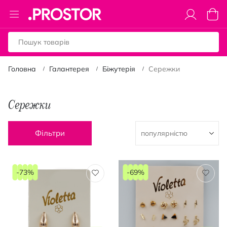
Toggle
Коши
Nav
Головна
Галантерея
Біжутерія
Сережки
Сережки
Фільтри
-73%
-69%