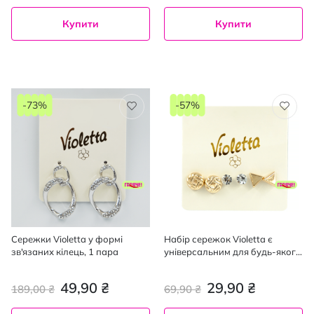
Купити
Купити
-73%
-57%
Сережки Violetta у формі
Набір сережок Violetta є
зв'язаних кілець, 1 пара
універсальним для будь-якого
випадку 3 пари
49,90 ₴
29,90 ₴
189,00 ₴
69,90 ₴