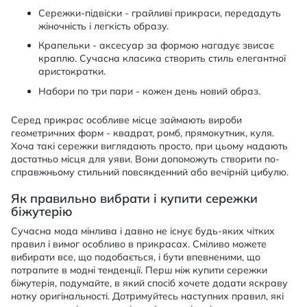
Сережки-підвіски - грайливі прикраси, передадуть
жіночність і легкість образу.
Крапельки - аксесуар за формою нагадує звисає
краплю. Сучасна класика створить стиль елегантної
аристократки.
Набори по три пари - кожен день новий образ.
Серед прикрас особливе місце займають вироби
геометричних форм - квадрат, ромб, прямокутник, куля.
Хоча такі сережки виглядають просто, при цьому надають
достатньо місця для уяви. Вони допоможуть створити по-
справжньому стильний повсякденний або вечірній цибулю.
Як правильно вибрати і купити сережки
біжутерію
Сучасна мода мінлива і давно не існує будь-яких чітких
правил і вимог особливо в прикрасах. Сміливо можете
вибирати все, що подобається, і бути впевненими, що
потрапите в модні тенденції. Перш ніж купити сережки
біжутерія, подумайте, в який спосіб хочете додати яскраву
нотку оригінальності. Дотримуйтесь наступних правил, які