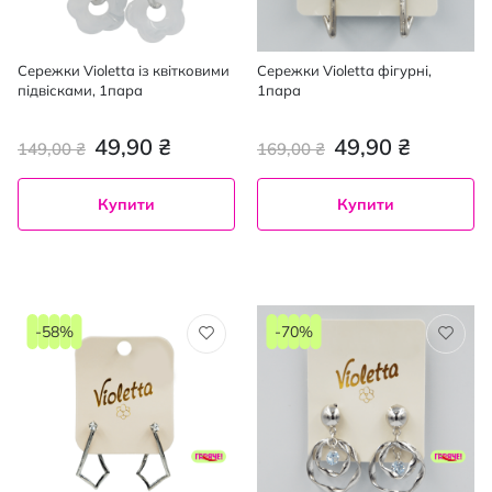
Сережки Violetta із квітковими
Сережки Violetta фігурні,
підвісками, 1пара
1пара
49,90 ₴
49,90 ₴
149,00 ₴
169,00 ₴
Купити
Купити
-58%
-70%