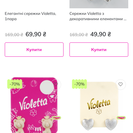
Елегантні сережки Violetta,
Сережки Violetta з
1пара
декоративними елементами у
вигляді кілець, 1 пара
69,90 ₴
49,90 ₴
169,00 ₴
169,00 ₴
Купити
Купити
-70%
-70%