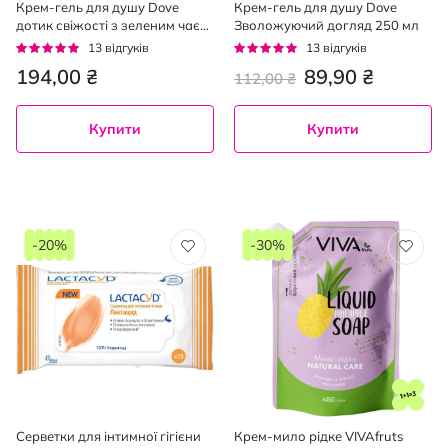
Крем-гель для душу Dove
Крем-гель для душу Dove
дотик свіжості з зеленим чаєм
Зволожуючий догляд 250 мл
та огірком 450 мл
Рейтинг:
Рейтинг:
13
відгуків
13
відгуків
92%
94%
194,00 ₴
89,90 ₴
112,00 ₴
Купити
Купити
-20%
-30%
Серветки для інтимної гігієни
Крем-мило рідке VIVAfruts