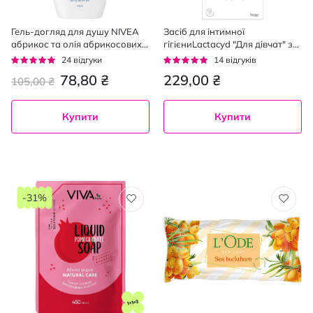
Гель-догляд для душу NIVEA
Засіб для інтимної
абрикос та олія абрикосових
гігієниLactacyd "Для дівчат" з
кісточок 250 мл
дозатором 200 мл,
Рейтинг:
Рейтинг:
24
відгуки
14
відгуків
92%
93%
78,80 ₴
229,00 ₴
105,00 ₴
Купити
Купити
-31%