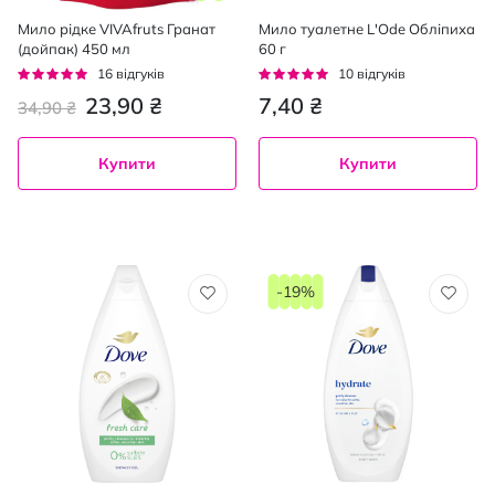
Мило рідке VIVAfruts Гранат
Мило туалетне L'Ode Обліпиха
(дойпак) 450 мл
60 г
Рейтинг:
Рейтинг:
16
відгуків
10
відгуків
94%
92%
23,90 ₴
7,40 ₴
34,90 ₴
Купити
Купити
-19%