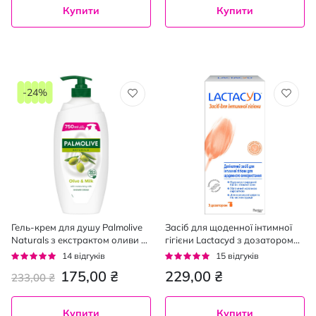
Купити
Купити
-24%
Гель-крем для душу Palmolive
Засіб для щоденної інтимної
Naturals з екстрактом оливи та
гігієни Lactacyd з дозатором
молочком 750 мл
200 мл
Рейтинг:
Рейтинг:
14
відгуків
15
відгуків
93%
93%
175,00 ₴
229,00 ₴
233,00 ₴
Купити
Купити