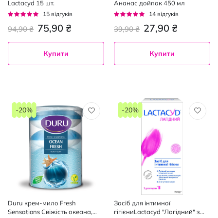
Lactacyd 15 шт.
Ананас дойпак 450 мл
Рейтинг:
Рейтинг:
15
відгуків
14
відгуків
93%
93%
75,90 ₴
27,90 ₴
94,90 ₴
39,90 ₴
Купити
Купити
-20%
-20%
Duru крем-мило Fresh
Засіб для інтимної
Sensations Свіжість океана,
гігієниLactacyd "Лагідний" з