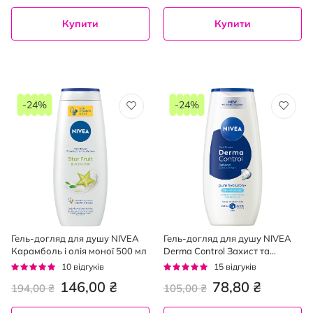
Купити
Купити
-24%
-24%
Гель-догляд для душу NIVEA
Гель-догляд для душу NIVEA
Карамболь і олія моної 500 мл
Derma Control Захист та
екстракомфорт 250 мл
Рейтинг:
Рейтинг:
10
відгуків
15
відгуків
92%
93%
146,00 ₴
78,80 ₴
194,00 ₴
105,00 ₴