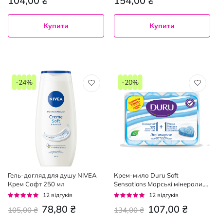
104,00 ₴
154,00 ₴
Купити
Купити
-24%
-20%
Гель-догляд для душу NIVEA
Крем-мило Duru Soft
Крем Софт 250 мл
Sensations Морські мінерали,
4*80 г
Рейтинг:
Рейтинг:
12
відгуків
12
відгуків
92%
92%
78,80 ₴
107,00 ₴
105,00 ₴
134,00 ₴