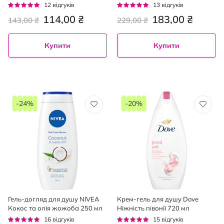
4*100 г
дозатором 200 мл,
Рейтинг:
Рейтинг:
12
відгуків
13
відгуків
92%
92%
114,00 ₴
183,00 ₴
143,00 ₴
229,00 ₴
Купити
Купити
-24%
-20%
Гель-догляд для душу NIVEA
Крем-гель для душу Dove
Кокос та олія жожоба 250 мл
Ніжність півонії 720 мл
Рейтинг:
Рейтинг:
16
відгуків
15
відгуків