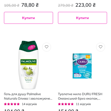
94%
93%
78,80 ₴
223,00 ₴
105,00 ₴
279,00 ₴
Купити
Купити
Гель для душу Palmolive
Туалетне мило DURU FRESH
Naturals Олива і зволожуюче
Океанський бриз екопак,
молочко 250 мл
4*150 г
Рейтинг:
Рейтинг:
14
відгуків
11
відгуків
93%
93%