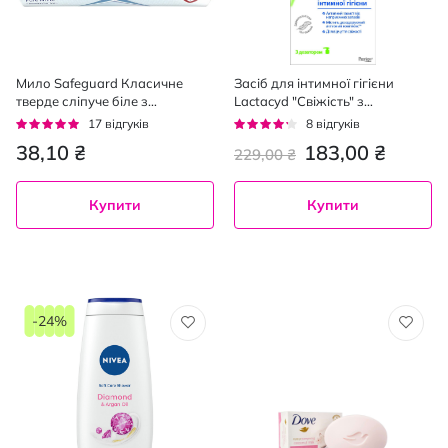
Мило Safeguard Класичне
Засіб для інтимної гігієни
тверде сліпуче біле з
Lactacyd "Cвіжість" з
антибактеріальним ефектом
дозатором 200 мл,
Рейтинг:
Рейтинг:
17
відгуків
8
відгуків
90 г
92%
80%
38,10 ₴
183,00 ₴
229,00 ₴
Купити
Купити
-24%