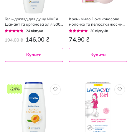
Гель-догляд для душу NIVEA
Крем-Мило Dove кокосове
Діамант та арганова олія 500
молочко та пелюстки жасмину
мл
135г
Рейтинг:
Рейтинг:
24
відгуки
30
відгуків
92%
93%
146,00 ₴
74,90 ₴
194,00 ₴
Купити
Купити
-24%