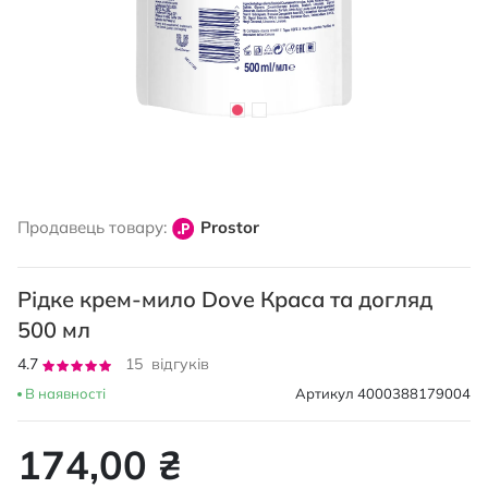
Перейти
до
Продавець товару:
Prostor
початку
галереї
зображень
Рідке крем-мило Dove Краса та догляд
500 мл
Рейтинг:
4.7
15
відгуків
93
100
% of
В наявності
Артикул
4000388179004
174,00 ₴