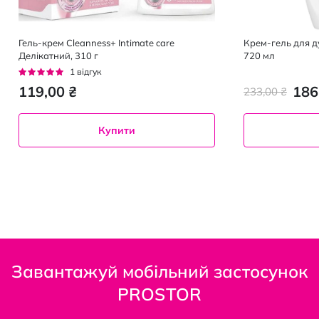
Гель-крем Cleanness+ Intimate care
Крем-гель для д
Делікатний, 310 г
720 мл
Рейтинг:
1
відгук
100%
119,00 ₴
186
233,00 ₴
Купити
Завантажуй мобільний застосунок
PROSTOR