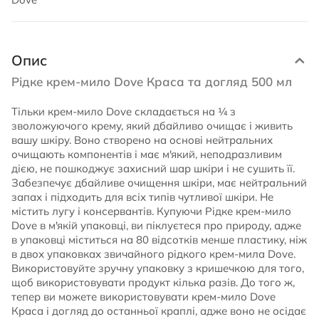
Опис
Рідке крем-мило Dove Краса та догляд 500 мл
Тільки крем-мило Dove складається на ¼ з
зволожуючого крему, який дбайливо очищає і живить
вашу шкіру. Воно створено на основі нейтральних
очищають компонентів і має м'який, неподразливим
дією, не пошкоджує захисний шар шкіри і не сушить її.
Забезпечує дбайливе очищення шкіри, має нейтральний
запах і підходить для всіх типів чутливої ​​шкіри. Не
містить лугу і консервантів. Купуючи Рідке крем-мило
Dove в м'якій упаковці, ви піклуєтеся про природу, адже
в упаковці міститься на 80 відсотків менше пластику, ніж
в двох упаковках звичайного рідкого крем-мила Dove.
Використовуйте зручну упаковку з кришечкою для того,
щоб використовувати продукт кілька разів. До того ж,
тепер ви можете використовувати крем-мило Dove
Краса і догляд до останньої краплі, адже воно не осідає