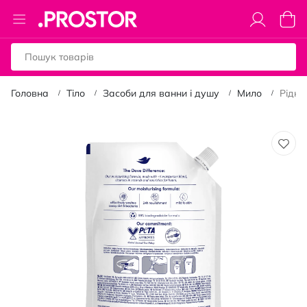
Toggle
Коши
Nav
Головна
Тіло
Засоби для ванни і душу
Мило
Рідке
Перейти
до
кінця
галереї
зображень