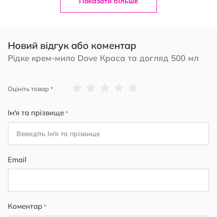
Показати більше
Новий відгук або коментар
Рідке крем-мило Dove Краса та догляд 500 мл
1
2
3
4
5
Оцініть товар
star
stars
stars
stars
stars
Ім'я та прізвище
Email
Коментар