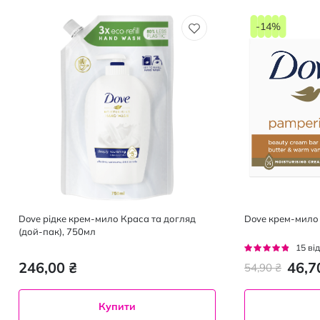
-14%
Dove рідке крем-мило Краса та догляд
Dove крем-мило 
(дой-пак), 750мл
Рейтинг:
15
від
91%
246,00 ₴
46,7
54,90 ₴
Купити