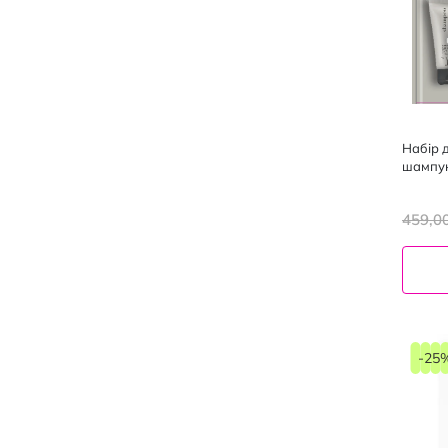
Набір д
шампун
459,0
-25