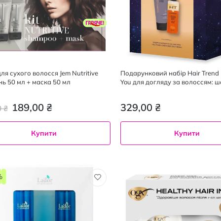
ля сухого волосся Jem Nutritive
Подарунковий набір Hair Trend 
ь 50 мл + маска 50 мл
You для догляду за волоссям: 
скраб 250 мл, двофазний конд
200 мл
189,00 ₴
329,00 ₴
0 ₴
Купити
Купити
%