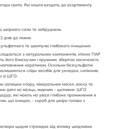
годи свята. Які кошти входять до асортименту
д шкірного сала та забруднень
2 днів до тижня.
зсульфатного та шампуню глибокого очищення.
кладається з натуральних компонентів, м'яких ПАР
ь його блискучим і пружним, зберігає насиченість
 наповнення кератином. Оскільки безсульфатні
лишаються сліди засобів для укладки, силіконів,
и зі ШГО.
и залишки хлору, мінеральних масел, воску та
но двічі на місяць, жирним – щотижня. ШГО
цедур, які мають на увазі глибоке проникнення в
ю, що очищає, - скраб для шкіри голови з
евелюра щодня страждає від впливу шкідливих