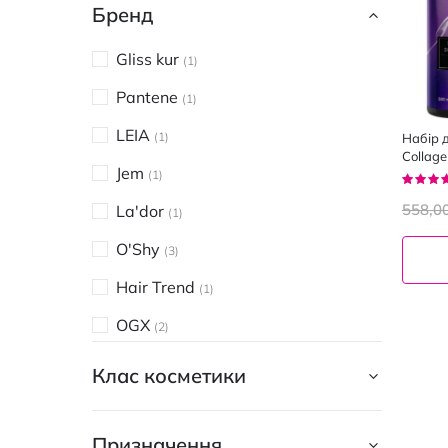
Бренд
Gliss kur
1
Pantene
1
LEIA
1
Набір д
Collag
Jem
кондиц
1
Рейтин
93%
558,0
La'dor
1
O'Shy
3
Hair Trend
1
OGX
2
Клас косметики
Призначення