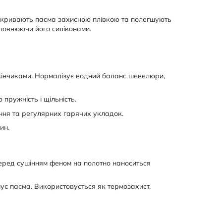
покривають пасма захисною плівкою та полегшують
повнюючи його силіконами.
 кінчиками. Нормалізує водний баланс шевелюри,
пружність і щільність.
ня та регулярних гарячих укладок.
ин.
еред сушінням феном на полотно наноситься
ує пасма. Використовується як термозахист,