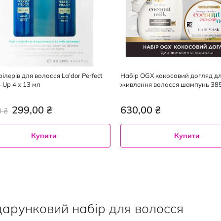
ілерів для волосся La'dor Perfect
Набір OGX кокосовий догляд д
ll-Up 4 х 13 мл
живлення волосся шампунь 385
маска 300 мл
299,00 ₴
630,00 ₴
0 ₴
Купити
Купити
арунковий набір для волосся