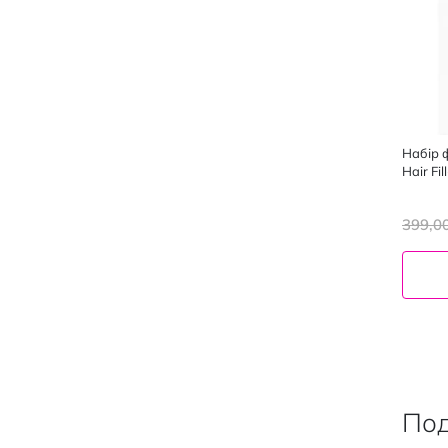
Набір ф
Hair Fi
399,0
Под