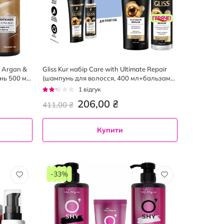
e Argan &
Gliss Kur набір Care with Ultimate Repair
нь 500 мл,
(шампунь для волосся, 400 мл+бальзам
для волосся, 200 мл)
Рейтинг:
1
відгук
40%
206,00 ₴
411,00 ₴
Купити
-33%