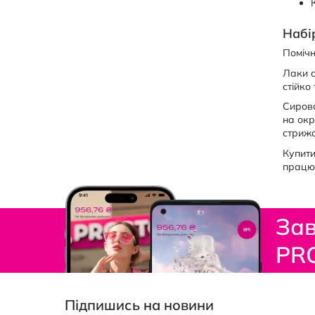
Набі
Помічн
Лаки с
стійко
Сирова
на окр
стрижо
Купити
працює
Зав
PR
Підпишись на новини