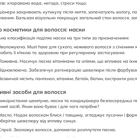
ів: хлорована вода, негода, стреси тощо.
іонери закривають кутикулу після миття, запечатують вологу, 
ування. Бальзам візуально покращує загальний стан волосся, за
р косметики для волосся: маски
на класифікація поділяє маски на три типи за призначенням:
Зволожуюча. Must have для сухого, неживого волосся з січеними
робить її м'якою та здоровою при регулярному застосуванні.
Поживна. Насичує пасма вітамінами та оліями, що впливає на їхню 
Відновлююча. Забезпечує регенерацію шевелюри після фарбуван
Зазвичай містить пантенол, вітаміни, бетаїн, біотин, екстракти росл
ивні засоби для волосся
використання шампуню, маски та кондиціонера безпосередньо п
ний засіб. Яким воно буває і для чого потрібне?
Масло. Надає волоскам блиск і товщину, згладжує лусочки і форм
оберігає шевелюру від впливу сонця.
Спрей. Зволожує волосся, допомагає розплутати пасма.