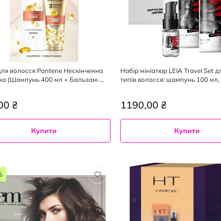
для волосся Pantene Нескінченна
Набір мініатюр LEIA Travel Set д
а (Шампунь 400 мл + Бальзам-
типів волосся: шампунь 100 мл
кувач 220 мл)
100 мл, спрей 70 мл, олія 15 мл
00 ₴
1190,00 ₴
Купити
Купити
%