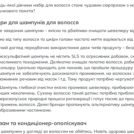
дь-якої дівчини набір для волосся стане чудовим сюрпризом з на
ункового пакета?
ри для шампунів для волосся
е завдання шампуню – якісно та дбайливо очищати шевелюру ві
о від типу волосся та шкіри голови частота миття варіюється від 
ний догляд передбачає використання двох типів продукту – бе
Безсульфатний шампунь не містить SLS та агресивних добавок, с
рослинного походження. Делікатно очищає полотно волосся, робит
кольору. Ідеально підходить для локонів, що пройшли процедуру
шампуні не забезпечують досконалого промивання, на волосках за
поживних речовин від масок і т.д. Тому продукт потрібно чергуват
Шампунь глибокої очистки якісно промиває шевелюру, прибираюч
інших накопичень. Сухому волоссю такий детокс потрібно приблиз
перезапускає природні процеси регенерації і готує пасма до про
стрижень волосся. Деякі бренди пропонують альтернативу шампун
абразивними частинками.
зам та кондиціонер-ополіскувач
шампунем у догляді за волоссям не обійтись. Навіть здорова ш