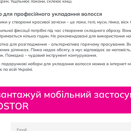
Крем. Ущільнює локони, склеює кінці.
р для професійного укладання волосся
ики у створенні красивої зачіски – це лаки, гелі, муси, пінка, віск 
ильної фіксації потрібні під час створення складного образу. В
 тримається кілька годин. Не рекомендовані для використання на
тка для розгладження - альтернатива гарячому прасування. Ви
емих ділянках. Пінка надає обсягу, а мус відповідає за матовіст
к. Помадка – чудовий інструмент контурування.
 подарункові набори для укладання волосся можна в інтернет-
 по всій Україні.
антажуй мобільний застосу
OSTOR