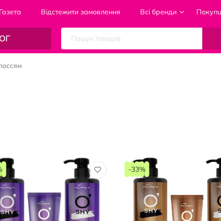
Газета
Відстежити замовлення
Всі бренди
Покуп
ОГ
лоссям
%
-33%