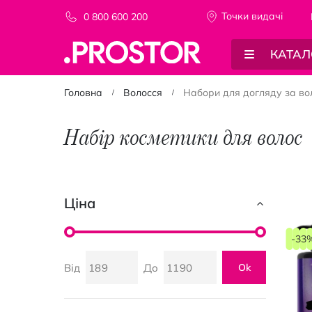
Точки видачi
0 800 600 200
КАТАЛ
Головна
Волосся
Набори для догляду за во
Набір косметики для волос
Ціна
-33
Від
До
Ok