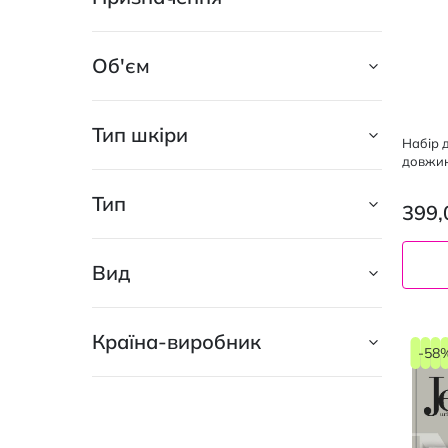
Об'єм
Тип шкіри
Набір 
довжин
ополіс
Тип
399,
Вид
Країна-виробник
-58