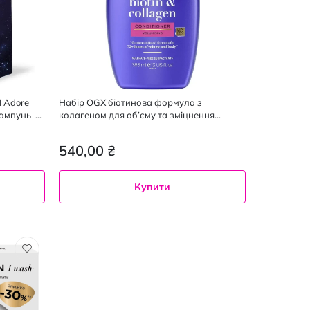
I Adore
Набір OGX біотинова формула з
шампунь-
колагеном для об’єму та зміцнення
иціонер
волосся шампунь 385 мл + кондиціонер
385 мл
540,00 ₴
Купити