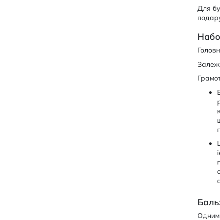
Для бу
подар
Набо
Головн
Залежн
Грамот
Баль
Одним 