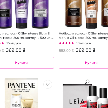
ля волосся O'Shy Intense Biotin &
Набір для волосся O'Shy Intens
en: маска 200 мл, шампунь 500 мл,
Marula Oil: маска 200 мл, шампу
іонер 500 мл
кондиціонер 500 мл
г:
Рейтинг:
15
відгуків
13
відгуків
95%
369,00 ₴
369,00 ₴
0 ₴
558,00 ₴
Купити
Купити