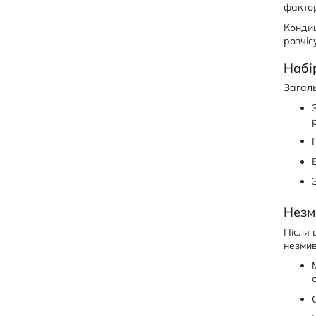
фактор
Кондиц
розчіс
Набі
Загаль
Незм
Після 
незмив