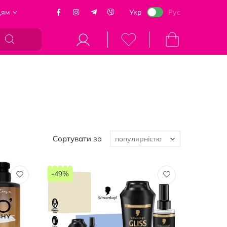
цям
Укр
Рус
Кошик
Сортувати за
-49%