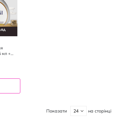
ля
 мл +
Показати
на сторінці