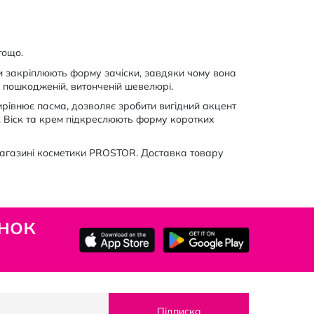
тощо.
они закріплюють форму зачіски, завдяки чому вона
 пошкодженій, витонченій шевелюрі.
рівнює пасма, дозволяє зробити вигідний акцент
ь. Віск та крем підкреслюють форму коротких
магазині косметики PROSTOR. Доставка товару
нок
Підписка