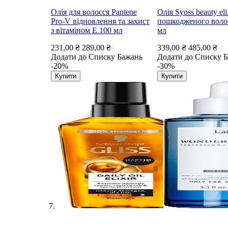
Олія для волосся Pantene
Олія Syoss beauty eli
Pro-V відновлення та захист
пошкодженого воло
з вітаміном E 100 мл
мл
231,00 ₴
289,00 ₴
339,00 ₴
485,00 ₴
Додати до Списку Бажань
Додати до Списку 
-20%
-30%
Купити
Купити