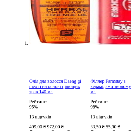
Олія для волосся Daeng gi
Філлер Farmstay з
meo ri на основі цілющих
керамідами зволож
трав 140 мл
мл
Рейтинг:
Рейтинг:
95%
98%
13
відгуків
13
відгуків
499,00 ₴
972,00 ₴
33,50 ₴
55,90 ₴