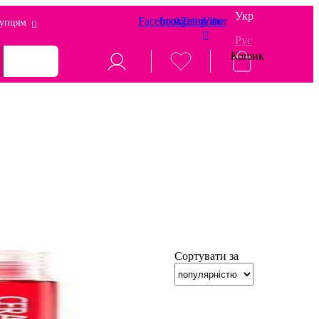
Укр
Facebook
Instagram
Telegram
Viber
упцям
Рус
Кошик
Сортувати за