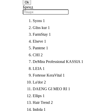
Ok
Бренд
Syoss
1
Gliss kur
1
FarmStay
1
Elseve
1
Pantene
1
CHI
2
DeMira Professional KASSIA
1
LEIA
1
Fortesse KeraVital
1
La'dor
2
DAENG GI MEO RI
1
Ellips
1
Hair Trend
2
Indola
1