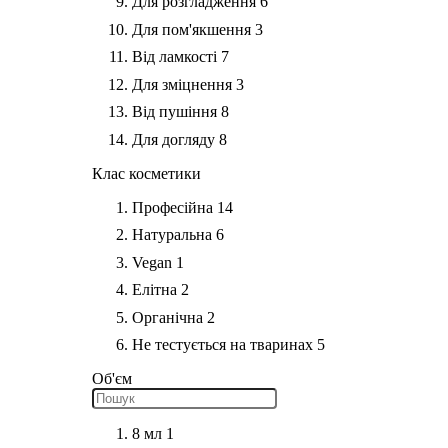
Для розгладження
6
Для пом'якшення
3
Від ламкості
7
Для зміцнення
3
Від пушіння
8
Для догляду
8
Клас косметики
Професійна
14
Натуральна
6
Vegan
1
Елітна
2
Органічна
2
Не тестується на тваринах
5
Об'єм
8 мл
1