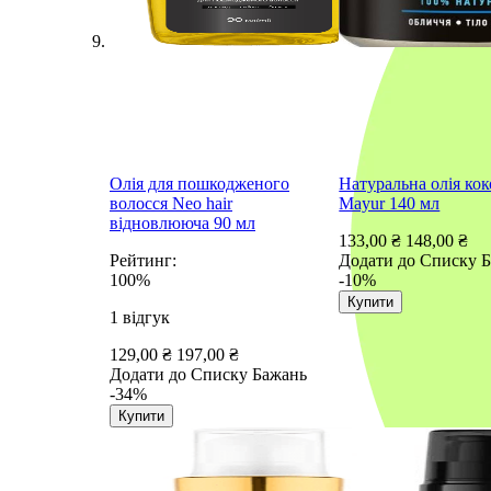
Олія для пошкодженого
Натуральна олія кок
волосся Neo hair
Mayur 140 мл
відновлююча 90 мл
133,00 ₴
148,00 ₴
Рейтинг:
Додати до Списку 
100%
-10%
Купити
1
відгук
129,00 ₴
197,00 ₴
Додати до Списку Бажань
-34%
Купити