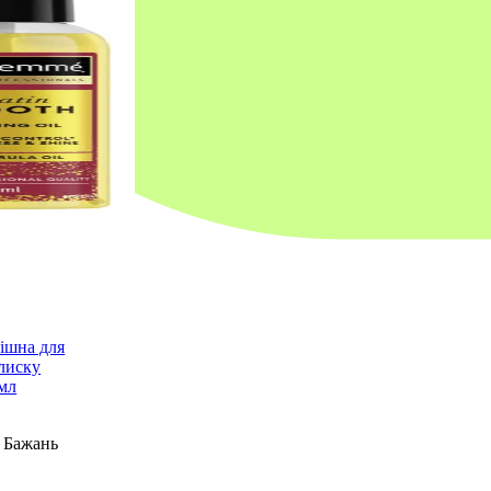
ішна для
лиску
 мл
 Бажань