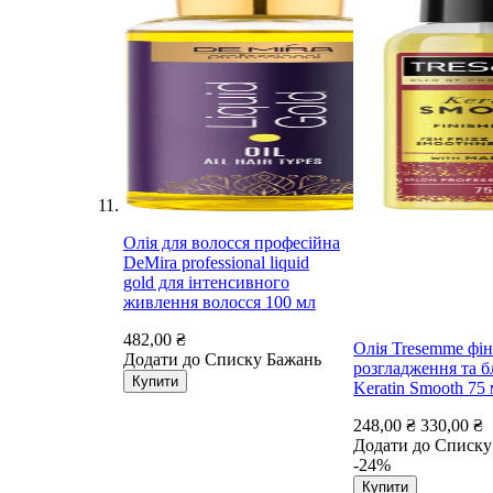
Олія для волосся професійна
DeMira professional liquid
gold для інтенсивного
живлення волосся 100 мл
482,00 ₴
Олія Tresemme фін
Додати до Списку Бажань
розгладження та б
Купити
Keratin Smooth 75
248,00 ₴
330,00 ₴
Додати до Списку
-24%
Купити