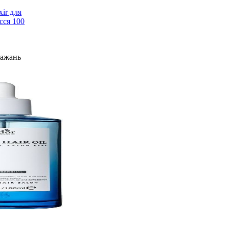
xir для
сся 100
Бажань