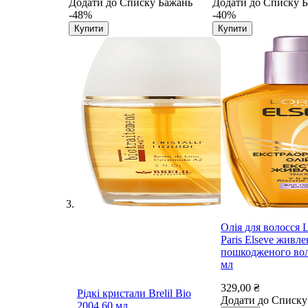
Додати до Списку Бажань
Додати до Списку 
-48%
-40%
Купити
Купити
Олія для волосся L
Paris Elseve живле
пошкодженого вол
мл
329,00 ₴
Рідкі кристали Brelil Bio
Додати до Списку
2004 60 мл