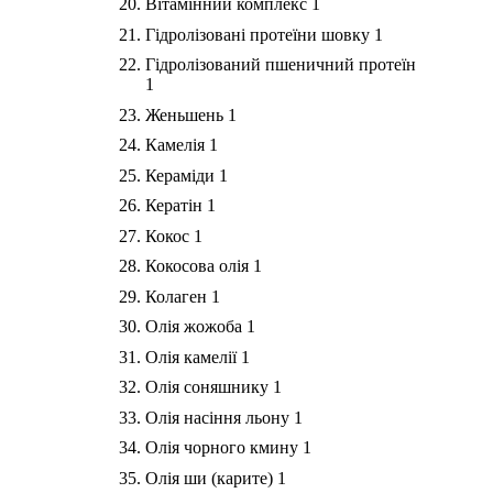
Вітамінний комплекс
1
Гідролізовані протеїни шовку
1
Гідролізований пшеничний протеїн
1
Женьшень
1
Камелія
1
Кераміди
1
Кератін
1
Кокос
1
Кокосова олія
1
Колаген
1
Олія жожоба
1
Олія камелії
1
Олія соняшнику
1
Олія насіння льону
1
Олія чорного кмину
1
Олія ши (карите)
1