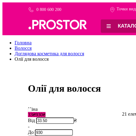
Точки вид
0 800 600 200
КАТАЛ
Головна
Волосся
Доглядова косметика для волосся
Олії для волосся
Олії для волосся
Ціна
21
елем
33₴
930₴
Від
₴
-
До