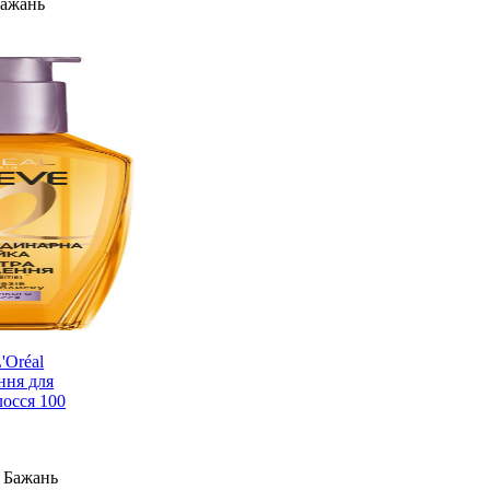
Бажань
'Oréal
ння для
осся 100
 Бажань