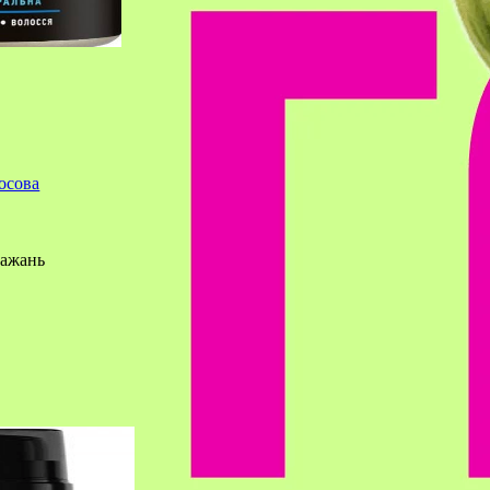
осова
Бажань