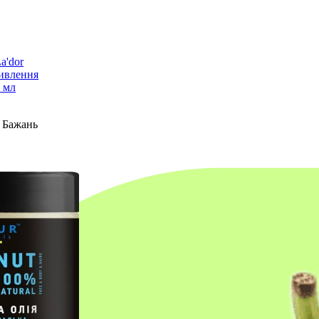
a'dor
Живлення
 мл
 Бажань