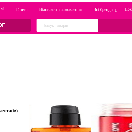
ачi
Пок
Газета
Відстежити замовлення
Всі бренди
ОГ
енти(ів)