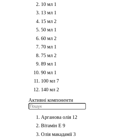
10 мл
1
13 мл
1
15 мл
2
50 мл
1
60 мл
2
70 мл
1
75 мл
2
89 мл
1
90 мл
1
100 мл
7
140 мл
2
Активні компоненти
Арганова олія
12
Вітамін Е
9
Олія макадамії
3