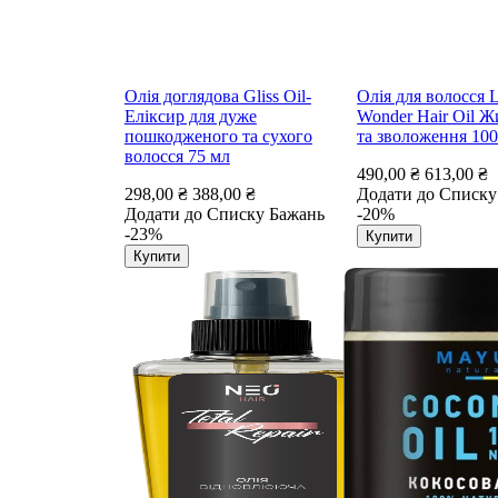
Олія доглядова Gliss Oil-
Олія для волосся L
Еліксир для дуже
Wonder Hair Oil 
пошкодженого та сухого
та зволоження 100
волосся 75 мл
490,00 ₴
613,00 ₴
298,00 ₴
388,00 ₴
Додати до Списку
Додати до Списку Бажань
-20%
-23%
Купити
Купити