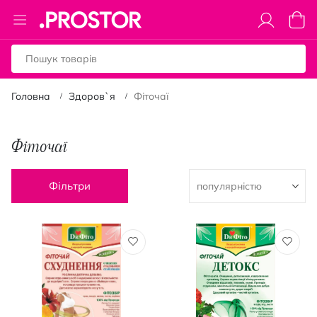
Toggle
Коши
Nav
Головна
Здоров`я
Фіточаї
Фіточаї
Фільтри