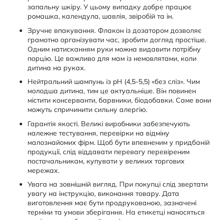
запальну шкіру. У цьому випадку добре працює
ромашка, календула, шавлія, звіробій та ін.
Зручне впакування. Флакон із дозатором дозволяє
грамотно організувати час, зробити догляд простіше.
Одним натисканням руки можна видавити потрібну
порцію. Це важливо для мам із немовлятами, коли
дитина на руках.
Нейтральний шампунь із pH (4,5-5,5) «без сліз». Чим
молодша дитина, тим це актуальніше. Він повинен
містити консерванти, барвники, біодобавки. Саме вони
можуть спричинити сильну алергію.
Гарантія якості. Великі виробники забезпечують
належне тестування, перевірки на відміну
малознайомих фірм. Щоб бути впевненим у придбаній
продукції, слід віддавати перевагу перевіреним
постачальникам, купувати у великих торгових
мережах.
Увага на зовнішній вигляд. При покупці слід звертати
увагу на інструкцію, виконання товару. Дата
виготовлення має бути продрукованою, зазначені
терміни та умови зберігання. На етикетці наносяться