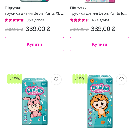
Підгузки-
Підгузки-
трусики дитячі Bebis Pants XL
трусики дитячі Bebis Pants Juni
№6, 15-25 кг 36 шт
or №5, 11-18 кг 40 шт
Рейтинг:
Рейтинг:
36
відгуків
43
відгуки
89%
85%
339,00 ₴
339,00 ₴
399,00 ₴
399,00 ₴
Купити
Купити
-15%
-15%