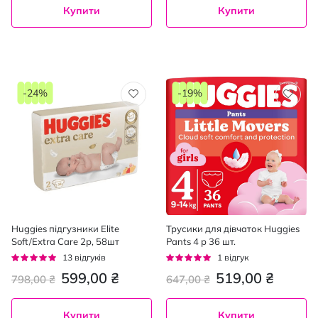
Купити
Купити
-24%
-19%
Huggies підгузники Elite
Трусики для дівчаток Huggies
Soft/Extra Care 2р, 58шт
Pants 4 р 36 шт.
Рейтинг:
Рейтинг:
13
відгуків
1
відгук
94%
100%
599,00 ₴
519,00 ₴
798,00 ₴
647,00 ₴
Купити
Купити