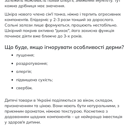
залежить можливість появи алергії, зниження імунітету. Тут
кожна дрібниця має значення.
Шкіра нового члена сім'ї тонка, ніжна і терпить агресивних
компонентів. Епідерміс у 2-3 рази тонший за дорослого.
Сальні залози лише формуються, працюють нестабільно.
Шкірний покрив активно "дихає", його захисна функція
починає діяти вже ближче до 3-х років.
Що буде, якщо ігнорувати особливості дерми?
лущення;
роздратування;
алергія;
підвищена сухість;
свербіж.
Дитячі товари в Україні поділяються за віком, складом,
призначенням та ціною. Вони мають бути натуральними, з
приємним ароматом, ніжною текстурою. Косметика з
додаванням щадних компонентів – це найкраща інвестиція
у здоров'я дитини.