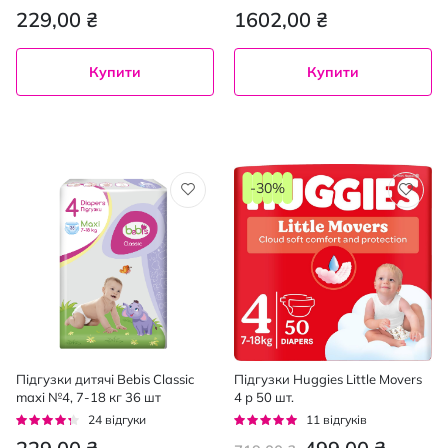
96%
95%
229,00 ₴
1602,00 ₴
Купити
Купити
-30%
Підгузки дитячі Bebis Classic
Підгузки Huggies Little Movers
maxi №4, 7-18 кг 36 шт
4 р 50 шт.
Рейтинг:
Рейтинг:
24
відгуки
11
відгуків
81%
95%