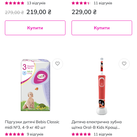
Рейтинг:
Рейтинг:
13
відгуків
11
відгуків
92%
82%
219,00 ₴
229,00 ₴
279,00 ₴
Купити
Купити
Підгузки дитячі Bebis Classic
Дитяча електрична зубна
midi №3, 4-9 кг 40 шт
щітка Oral-B Kids Кращі
мультфільми Pixar 3+
Рейтинг:
Рейтинг:
9
відгуків
11
відгуків