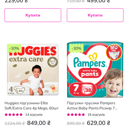
229,00 ₴
499,00 ₴
719,00 ₴
Купити
Купити
-30%
-30%
Huggies підгузники Elite
Підгузки-трусики Pampers
Soft/Extra Care 4р Mega, 60шт
Active Baby Pants Розмір 7
(15+ кг) 38 шт.
Рейтинг:
Рейтинг:
14
відгуків
16
відгуків
96%
96%
849,00 ₴
629,00 ₴
1224,00 ₴
899,00 ₴