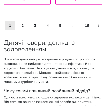
Сторінка
You're currently reading page
Сторінка
Сторінка
Сторінка
Сторінка
Сторінка
Сто
Нас
1
2
3
4
5
...
19
Дитячі товари: догляд із
задоволенням
З появою довгоочікуваної дитини в родині гостро постає
питання, де як вибирати дитячі товари, ефективні й те
водночас безпечні. Це є відповідальним завданням для
дорослого покоління. Малята – найвразливіша та
найніжніша категорія. Тому батькам потрібно виявити
максимум турботи та уваги.
Чому такий важливий особливий підхід?
Однією з важливих складових здоров'я малюка – це гігієна.
Від того, як вона здійснюється, які засоби використані,