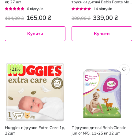
кг, 27 шт
трусики дитячі Bebis Pants Max
i №4, 7-14 кг 44 шт
Рейтинг:
Рейтинг:
6
відгуків
14
відгуків
100%
93%
165,00 ₴
339,00 ₴
194,00 ₴
399,00 ₴
Купити
Купити
-21%
Huggies підгузки Extra Care 1р,
Підгузки дитячі Bebis Classic
22шт
junior №5, 11-25 кг 32 шт