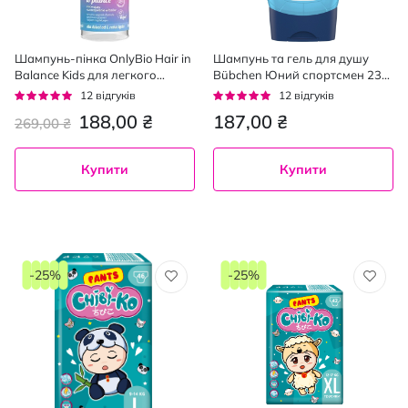
Шампунь-пінка OnlyBio Hair in
Шампунь та гель для душу
Balance Kids для легкого
Bübchen Юний спортсмен 230
розчісування волосся 150 мл
мл
Рейтинг:
Рейтинг:
12
відгуків
12
відгуків
93%
95%
188,00 ₴
187,00 ₴
269,00 ₴
Купити
Купити
-25%
-25%