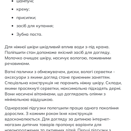
шампуні;
крему;
присипки;
засіб для купання;
Зубна паста.
Для ніжної шкіри шкідливий вплив води з-під крана.
Поліпшити стан допоможе якісний засіб для догляду.
Молочко очищає шкіру, насичує вологою, поживними
речовинами.
Ватні палички з обмежувачем, диски, вологі серветки -
аксесуари з якими догляд стане приємним заняттям.
Спеціальна конструкція не поранить ніжну шкіру. Склади,
якими просякнуті серветки, максимально підходять дермі.
Вони насичені вітамінами, що доглядають оліями з
мінімальною віддушкою.
Одноразові підгузки полегшили працю одного покоління
дорослих. З кожним роком їхня конструкція
вдосконалюється. Для догляду за дитиною інтернет-
магазин дитячих товарів пропонує варіанти для
новонароджених та активних дітей. Перші підгузки з