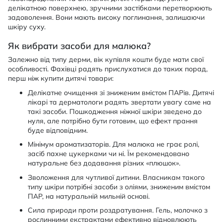
делікатною поверхнею, зручними застібками перетворюють
задоволення. Вони мають високу поглинання, залишаючи
шкіру суху.
Як вибрати засоби для малюка?
Залежно від типу дерми, вік купівля кошти буде мати свої
особливості. Фахівці радять прислухатися до таких порад,
перш ніж купити дитячі товари:
Делікатне очищення зі зниженим вмістом ПАРів. Дитячі
лікарі та дерматологи радять звертати увагу саме на
такі засоби. Пошкодження ніжної шкіри зведено до
нуля, але потрібно бути готовим, що ефект прання
буде відповідним.
Мінімум ароматизаторів. Для малюка не грає ролі,
засіб пахне цукерками чи ні. Їм рекомендовано
натуральне без додавання різних «плюшок».
Зволоження для чутливої дитини. Власникам такого
типу шкіри потрібні засоби з оліями, зниженим вмістом
ПАР, на натуральній мильній основі.
Сила природи проти роздратування. Гель, молочко з
рослинними екстрактами ефективно відновлюють