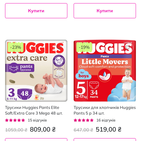
Купити
Купити
-23%
-19%
Трусики Huggies Pants Elite
Трусики для хлопчиків Huggies
Soft/Extra Care 3 Mega 48 шт.
Pants 5 р 34 шт.
Рейтинг:
Рейтинг:
15
відгуків
16
відгуків
96%
94%
809,00 ₴
519,00 ₴
1059,00 ₴
647,00 ₴