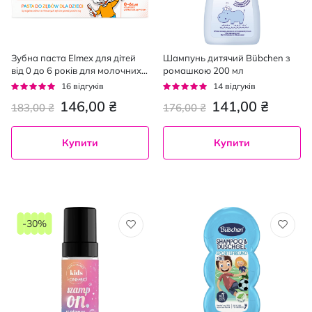
Зубна паста Elmex для дітей
Шампунь дитячий Bübchen з
від 0 до 6 років для молочних
ромашкою 200 мл
зубів 50 мл
Рейтинг:
Рейтинг:
16
відгуків
14
відгуків
94%
96%
146,00 ₴
141,00 ₴
183,00 ₴
176,00 ₴
Купити
Купити
-30%