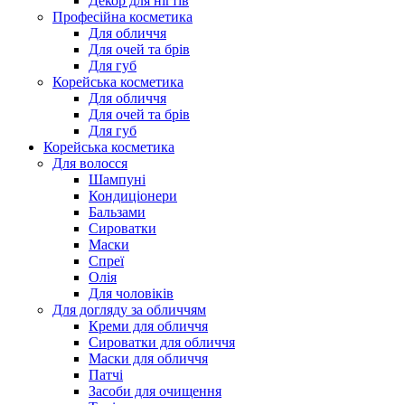
Декор для нігтів
Професійна косметика
Для обличчя
Для очей та брів
Для губ
Корейська косметика
Для обличчя
Для очей та брів
Для губ
Корейська косметика
Для волосся
Шампуні
Кондиціонери
Бальзами
Сироватки
Маски
Спреї
Олія
Для чоловіків
Для догляду за обличчям
Креми для обличчя
Сироватки для обличчя
Маски для обличчя
Патчі
Засоби для очищення