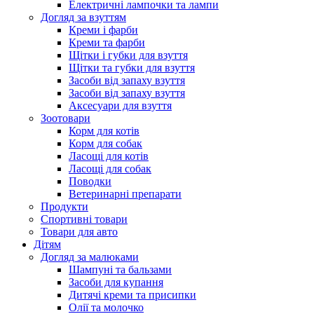
Електричні лампочки та лампи
Догляд за взуттям
Креми і фарби
Креми та фарби
Щітки і губки для взуття
Щітки та губки для взуття
Засоби від запаху взуття
Засоби від запаху взуття
Аксесуари для взуття
Зоотовари
Корм для котів
Корм для собак
Ласощі для котів
Ласощі для собак
Поводки
Ветеринарні препарати
Продукти
Спортивні товари
Товари для авто
Дітям
Догляд за малюками
Шампуні та бальзами
Засоби для купання
Дитячі креми та присипки
Олії та молочко