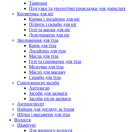
Тампони
Підгузки та урологічні прокладки для дорослих
Косметика для ніг
Креми і лосьйони для ніг
Пілінги і скраби для ніг
Гелі та маски для ніг
Дезодоранти для ніг
Зволоження для тіла
Крем для тіла
Лосьйони для тіла
Масла для тіла
Гелі та сироватки для тіла
Молочко для тіла
Масло для масажу
Скраби для тіла
Сонцезахисні засоби
Автозагар
Засоби для засмаги
Засоби після засмаги
Антицелюліт
Набори для догляду за тілом
Щітки і масажери для тіла
Волосся
Шампуні
Для жирного волосся