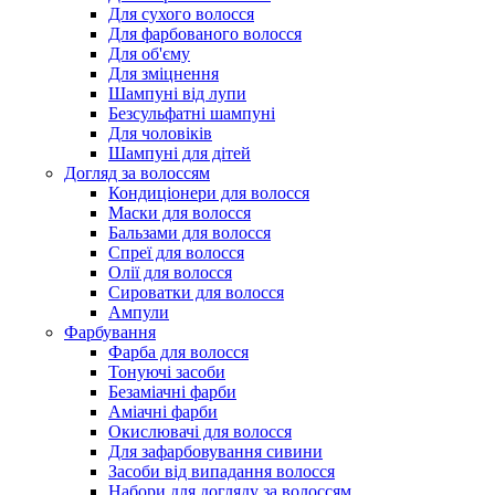
Для сухого волосся
Для фарбованого волосся
Для об'єму
Для зміцнення
Шампуні від лупи
Безсульфатні шампуні
Для чоловіків
Шампуні для дітей
Догляд за волоссям
Кондиціонери для волосся
Маски для волосся
Бальзами для волосся
Спреї для волосся
Олії для волосся
Сироватки для волосся
Ампули
Фарбування
Фарба для волосся
Тонуючі засоби
Безаміачні фарби
Аміачні фарби
Окислювачі для волосся
Для зафарбовування сивини
Засоби від випадання волосся
Набори для догляду за волоссям