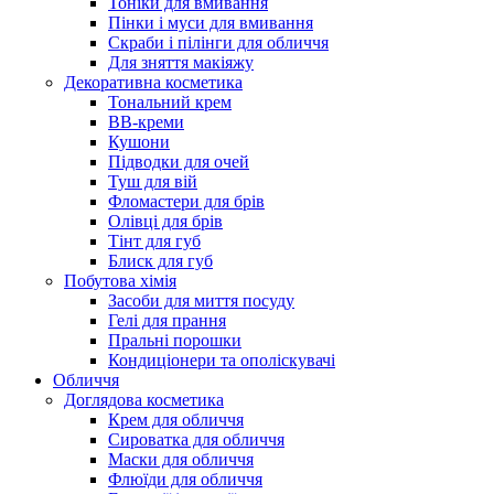
Тоніки для вмивання
Пінки і муси для вмивання
Скраби і пілінги для обличчя
Для зняття макіяжу
Декоративна косметика
Тональний крем
BB-креми
Кушони
Підводки для очей
Туш для вій
Фломастери для брів
Олівці для брів
Тінт для губ
Блиск для губ
Побутова хімія
Засоби для миття посуду
Гелі для прання
Пральні порошки
Кондиціонери та ополіскувачі
Обличчя
Доглядова косметика
Крем для обличчя
Сироватка для обличчя
Маски для обличчя
Флюїди для обличчя