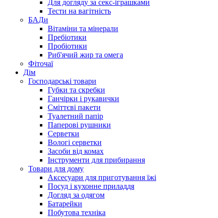
Для догляду за секс-іграшками
Тести на вагітність
БАДи
Вітаміни та мінерали
Пребіотики
Пробіотики
Риб'ячий жир та омега
Фіточаї
Дім
Господарські товари
Губки та скребки
Ганчірки і рукавички
Сміттєві пакети
Туалетний папір
Паперові рушники
Серветки
Вологі серветки
Засоби від комах
Інструменти для прибирання
Товари для дому
Аксесуари для приготування їжі
Посуд і кухонне приладдя
Догляд за одягом
Батарейки
Побутова техніка