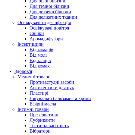
Для білої білизни
Для темної білизни
Для дитячої білизни
Для делікатних тканин
Освіжувачі та дезінфекція
Освіжувачі повітря
Свічки
Аромадифузори
Інсектициди
Від комарів
Від молі
Від кліщів
Від комах
Здоров'я
Медичні товари
Протизастудні засоби
Антисептики для рук
Пластирі
Лікувальні бальзами та креми
Ефірні масла
Інтимні товари
Презервативи
Лубриканти
Тести на вагітність
Вібратори