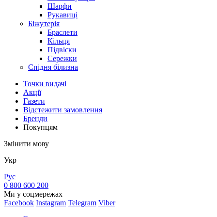
Шарфи
Рукавиці
Біжутерія
Браслети
Кільця
Підвіски
Сережки
Спідня білизна
Точки видачi
Акції
Газети
Відстежити замовлення
Бренди
Покупцям
Змінити мову
Укр
Рус
0 800 600 200
Ми у соцмережах
Facebook
Instagram
Telegram
Viber