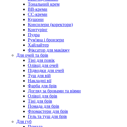
Тональний крем
BB-креми
CC-креми
Кушони
Консилери (коректори)
Контурінг
Пудра
Рум'яна і бронзери
Хайлайтер
Фіксатор для макіяжу
Для очей та брів
Тіні для повік
Олівці для очей
Підводки для очей
Туш для вій
Накладні вії
Фарба для брів
Догляд за бровами та віями
Олівці для брів
Тіні для брів
Помада для брів
Фломастери для брів
Гель та туш для брів
Для губ
Помада