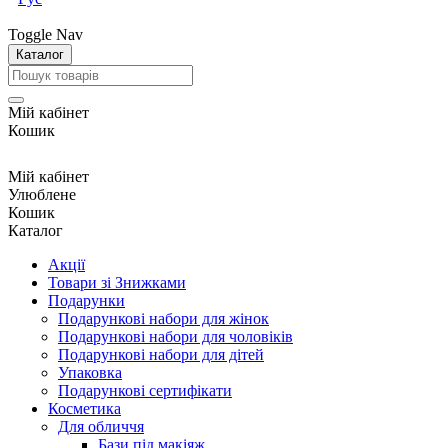
Toggle Nav
Каталог
Мій кабінет
Кошик
Мій кабінет
Улюблене
Кошик
Каталог
Акції
Товари зі Знижками
Подарунки
Подарункові набори для жінок
Подарункові набори для чоловіків
Подарункові набори для дітей
Упаковка
Подарункові сертифікати
Косметика
Для обличчя
Бази під макіяж