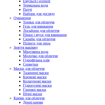
Емульсії і есенції
Термальна вода
Патчі
Набори для догляду
Очищення
Тоніки для обличчя
Гель для вмивання
Лосьйони для обличчя
Пінки і муси для вмивання
Скраби для обличчя
Пілінги для лица
Зняття макіяжу
Міцелярна вода
Молочко для обличчя
Гідрофільна олія
Серветки
Маски для обличчя
Тканинні маски
Кремові маски
Колагенові маски
Гідрогелеві маски
Глиняні маски
Нічні маски
Креми для обличчя
Денні креми