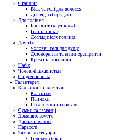
Стайлінг
Віск та гелі для волосся
Догляд за бородою
Для гоління
Бритви та картриджі
Гелі та пінки
Догляд після гоління
Для тіла
Чоловічі гелі для душу
Дезодоранти та антиперспіранти
Крема та лосьйони
Набір
Чоловічі шкарпетки
Спідня білизна
Галантерея
Колготки та панчохи
Колготки
Панчохи
Шкарпетки та гольфи
Сумки та гаманці
Домашнє взуття
Дорожні валізи
Парасолі
Зимові аксесуари
Головні убори