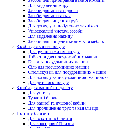
Засоби для прибирання ванної кімнати
Для видалення жиру
Засоби для миття підлоги
Засоби для миття скла
Засоби для чищення труб
Для догляду за побутовою технікою
Універсальні чистячі засоби
Для видалення накипу
Засоби для чищення килимів та меблів
Засоби для миття посуду
Для ручного миття посуду
Таблетки для посудомийних машин
Гелі для посудомийних машин
Сіль для посудомийних машин
Ополіскувачі для посудомийних машин
Для догляду за посудомийною машиною
Для дитячого посуду
Засоби для ванної та туалету
Для унітазу
Туалетні блоки
Для ванної та душової кабіни
Для прочищення труб та каналізації
По типу білизни
Для всіх типів білизни
Для кольорової білизни