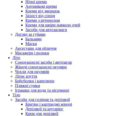
Нічні креми
Антивікові креми
Креми від зморшок
Захист від сонця
Креми з ретинолом
Креми для шкіри навколо очей
Засоби для автозасмаги
Догляд за губами
Бальзами
Маски
Аксесуари для обличчя
Масажери і ролики
Літо
Сонцезахисні засоби і автозагар
Жіночі сонцезахисні окуляри
Чохли для окулярів
Літнє взуття
Бейсболки і капелюхи
Пляжні сумки
Іграшки для води та пісочниці
Тіло
Засоби для гоління та депіляції
Бритви і картриджі жіночі
Депіляції та шугарінг
Крем для депіляції