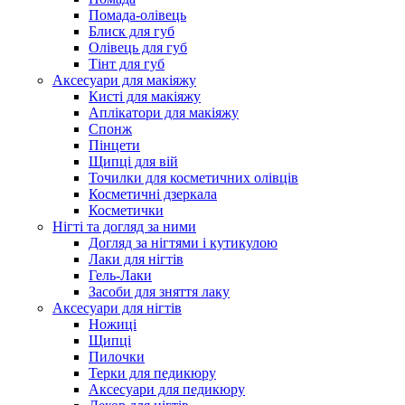
Помада-олівець
Блиск для губ
Олівець для губ
Тінт для губ
Аксесуари для макіяжу
Кисті для макіяжу
Аплікатори для макіяжу
Спонж
Пінцети
Щипці для вій
Точилки для косметичних олівців
Косметичні дзеркала
Косметички
Нігті та догляд за ними
Догляд за нігтями і кутикулою
Лаки для нігтів
Гель-Лаки
Засоби для зняття лаку
Аксесуари для нігтів
Ножиці
Щипці
Пилочки
Терки для педикюру
Аксесуари для педикюру