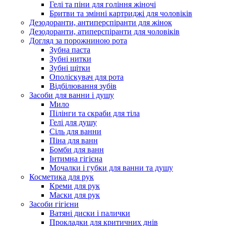
Гелі та піни для гоління жіночі
Бритви та змінні картриджі для чоловіків
Дезодоранти, антиперспіранти для жінок
Дезодоранти, атиперспіранти для чоловіків
Догляд за порожниною рота
Зубна паста
Зубні нитки
Зубні щітки
Ополіскувач для рота
Відбілювання зубів
Засоби для ванни і душу
Мило
Пілінги та скраби для тіла
Гелі для душу
Сіль для ванни
Піна для ванн
Бомби для ванн
Інтимна гігієна
Мочалки і губки для ванни та душу
Косметика для рук
Креми для рук
Маски для рук
Засоби гігієни
Ватяні диски і палички
Прокладки для критичних днів