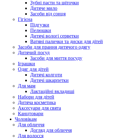
Зубні пасти та щіточки
Дитяче мило
Засоби від сонця
Гігієна
Підгузки
Пелюшки
Дитячі вологі серветки
Ватяні палички та диски для дітей
Засоби для прання дитячого одягу
Дитячий посуд
Засоби для миття посуду
Іграшки
Одяг для дітей
Дитячі колготи
Дитячі шкарпетки
Для мам
Лактаційні вкладиші
Набори для дітей
Дитяча косметика
Аксесуари для свята
Канцтовари
Чоловікам
Для обличчя
Догляд для обличчя
Для волосся