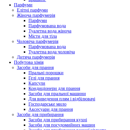
Парфуми
Елітні парфуми
Жіноча парфумерія
Парфуми
Парфумована вода
Туалетна вода жіноча
Місти для тіла
Чоловіча парфумерія
Парфумована вода
Туалетна вода чоловіча
Дитяча парфумерія
Побутова хімія
Засоби для прання
Пральні порошки
Гелі для прання
Капсули
Кондиціонери для прання
Засоби для пральної машини
Для виведення плям і відбілювачі
Господарське мило
Аксесуари для прання
Засоби для прибирання
Засоби для прибирання кухні
Засоби для посудомийних машин