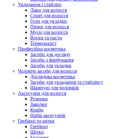
Укладання і стайлінг
Лаки для волосся
Спреї для волосся
Гели для укладки
Пінки для волосся
Муси для волосся
Воски та пасти
Термозахист
Професійна косметика
Засоби для догляду
Засоби з фарбування
Засоби для укладки
Чоловічі засоби для волосся
Доглядова косметика
Засоби для укладання та стайлінгу
Шампуні для чоловіків
Аксесуари для волосся
Резинки
Заколки
Краби
Набір аксесуарів
Гребінці та щітки
Гребінці
Щітки
Брашинг