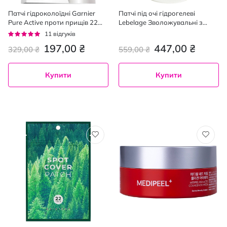
Патчі гідроколоїдні Garnier
Патчі під очі гідрогелеві
Pure Active проти прищів 22
Lebelage Зволожувальні з
шт.
колагеном 60 шт.
Рейтинг:
11
відгуків
95%
197,00 ₴
447,00 ₴
329,00 ₴
559,00 ₴
Купити
Купити