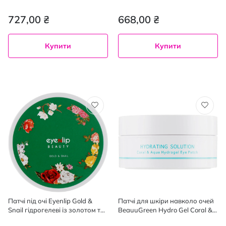
пептидами 60 шт.
727,00 ₴
668,00 ₴
Купити
Купити
Патчі під очі Eyenlip Gold &
Патчі для шкіри навколо очей
Snail гідрогелеві із золотом та
BeauuGreen Hydro Gel Coral &
муцином 87 г х 60 шт.
Aqua Eye Patch з екстрактом