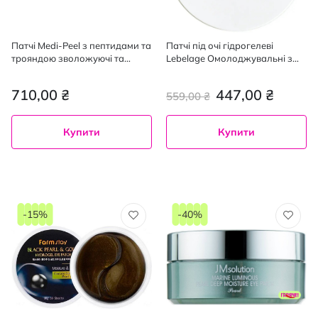
Патчі Medi-Peel з пептидами та
Патчі під очі гідрогелеві
трояндою зволожуючі та
Lebelage Омолоджувальні з
відновлюючі 60 шт.
екстрактом 24K золота 60 шт.
710,00 ₴
447,00 ₴
559,00 ₴
Купити
Купити
-15%
-40%