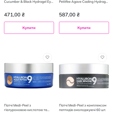
Cucumber & Black Hydrogel Eye
Petitfee Agave Cooling Hydrogel
Patch з екстрактом огірка та
Eye Mask Patch з екстрактом
чорних перлів 60 шт.
агави 60 шт.
471,00 ₴
587,00 ₴
Купити
Купити
Патчі Medi-Peel з
Патчі Medi-Peel з комплексом
гіалуроновою кислотою та
пептидів омолоджуючі 60 шт.