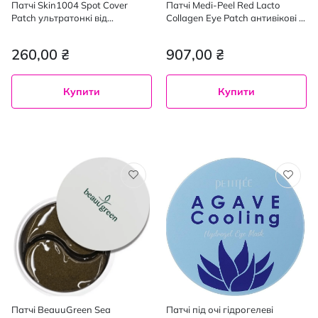
Патчі Skin1004 Spot Cover
Патчі Medi-Peel Red Lacto
Patch ультратонкі від
Collagen Eye Patch антивікові з
висипань 22 шт.
колагеном для шкіри навколо
очей 60 шт.
260,00 ₴
907,00 ₴
Купити
Купити
Патчі BeauuGreen Sea
Патчі під очі гідрогелеві