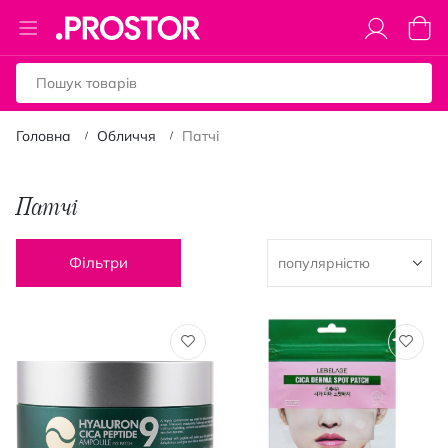
Toggle
Коши
Nav
Головна
Обличчя
Патчі
Патчі
Фільтри