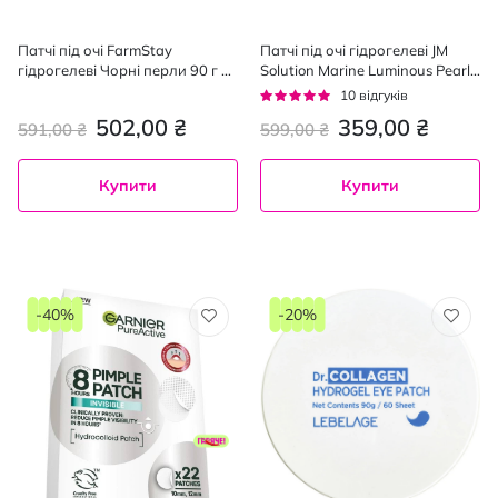
Патчі під очі FarmStay
Патчі під очі гідрогелеві JM
гідрогелеві Чорні перли 90 г х
Solution Marine Luminous Pearl
60 шт.
з морським комплексом 90 г х
Рейтинг:
10
відгуків
60 шт.
94%
502,00 ₴
359,00 ₴
591,00 ₴
599,00 ₴
Купити
Купити
-40%
-20%