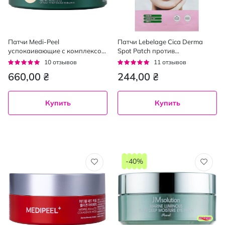
Патчи Medi-Peel
Патчи Lebelage Cica Derma
успокаивающие с комплексом
Spot Patch против
пептидов 60 шт.
несовершенств
Рейтинг:
Рейтинг:
10
отзывов
11
отзывов
гидроколлоидные с
92%
96%
660,00 ₴
244,00 ₴
экстрактом азиатской
центеллы 40 шт.
Купить
Купить
-40%