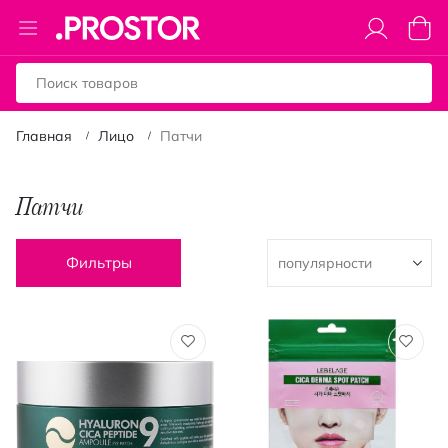
Toggle
Моя к
Nav
Главная
Лицо
Патчи
Патчи
Фильтры