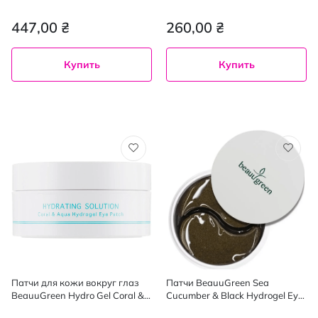
Увлажняющие с коллагеном
высыпаний 22 шт.
60 шт.
447,00 ₴
260,00 ₴
Купить
Купить
Патчи для кожи вокруг глаз
Патчи BeauuGreen Sea
BeauuGreen Hydro Gel Coral &
Cucumber & Black Hydrogel Eye
Aqua Eye Patch с экстрактом
Patch с экстрактом огурца и