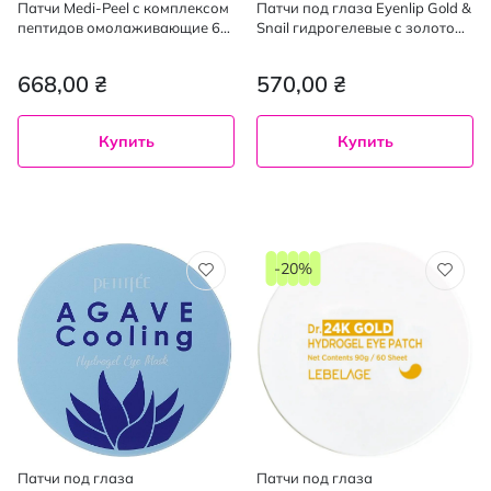
Патчи Medi-Peel с комплексом
Патчи под глаза Eyenlip Gold &
пептидов омолаживающие 60
Snail гидрогелевые с золотом
шт.
и муцином 87 г х 60 шт.
668,00 ₴
570,00 ₴
Купить
Купить
-20%
Патчи под глаза
Патчи под глаза