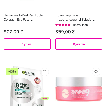
Патчи Medi-Peel Red Lacto
Патчи под глаза
Collagen Eye Patch
гидрогелевые JM Solution
антивозрастные с коллагеном
Marine Luminous Pearl с
Рейтинг:
10
отзывов
для кожи вокруг глаз 60 шт.
морским комплексом 90 г х 60
94%
907,00 ₴
359,00 ₴
шт.
Купить
Купить
-40%