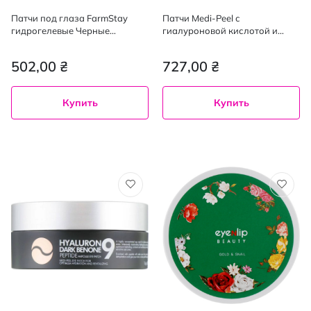
Патчи под глаза FarmStay
Патчи Medi-Peel с
гидрогелевые Черные
гиалуроновой кислотой и
жемчуга 90 г х 60 шт.
пептидами 60 шт.
502,00 ₴
727,00 ₴
Купить
Купить