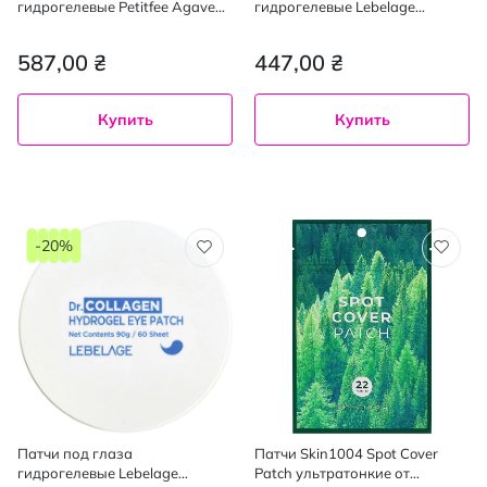
гидрогелевые Petitfee Agave
гидрогелевые Lebelage
Cooling Hydrogel Eye Mask
Омолаживающие с
Patch с экстрактом агавы 60
экстрактом 24K золота 60 шт.
587,00 ₴
447,00 ₴
шт.
Купить
Купить
-20%
Патчи под глаза
Патчи Skin1004 Spot Cover
гидрогелевые Lebelage
Patch ультратонкие от