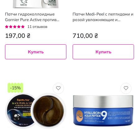
Патчи гидроколлоидные
Патчи Medi-Peel с пептидами и
Garnier Pure Active против
розой увлажняющие и
прыщей 22 шт.
восстанавливающие 60 шт.
Рейтинг:
11
отзывов
95%
197,00 ₴
710,00 ₴
Купить
Купить
-15%