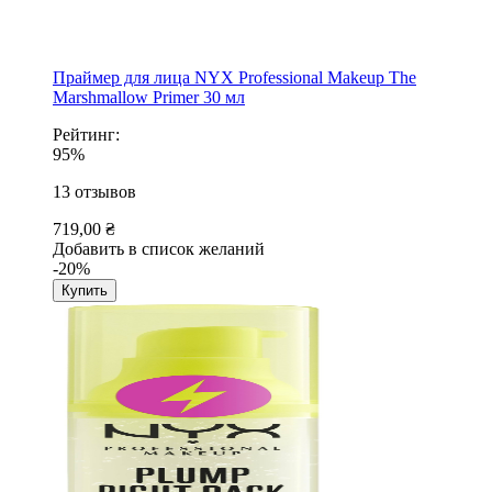
Праймер для лица NYX Professional Makeup The
Marshmallow Primer 30 мл
Рейтинг:
95%
13
отзывов
719,00 ₴
Добавить в список желаний
-20%
Купить