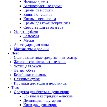
Ночные кремы
Антивозрастные кремы
Кремы от морщин
Защита от солнца
Кремы с ретинолом
Кремы для кожи вокруг глаз
Средства для автозагара
Уход за губами
Бальзамы
Маски
Аксессуары для лица
Массажеры и ролики
Лето
Солнцезащитные средства и автозагар
Женские солнцезащитные очки
Чехлы для очков
Летняя обувь
Бейсболки и шляпы
Пляжные сумки
Игрушки для воды и песочницы
Тело
Средства для бритья и депиляции
Бритвы и картриджи женские
Депиляция и шугаринг
Крем для депиляции