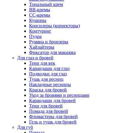
Тональный крем
BB-кремы
CC-кремы
Кушоны
Консилеры (корректоры)
Контуринг
Пудра
Румяна и бронзеры
Хайлайтеры
Фиксатор для макияжа
Для глаз и бровей
Тени для век
Карандаши для глаз
Подводки для глаз
Тушь для ресниц
Накладные ресницы
Краска для бровей
Уход за бровями и ресницами
Карандаши для бровей
Тени для бровей
Помада для бровей
Фломастеры для бровей
Гель и тушь для бровей
Для губ
Помада