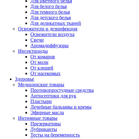
Для цветного белья
Для белого белья
Для темного белья
Для детского белья
Для деликатных тканей
Освежители и дезинфекция
Освежители воздуха
Свечи
Аромадиффузоры
Инсектициды
От комаров
От моли
От клещей
От насекомых
Здоровье
Медицинские товары
Противопростудные средства
Антисептики для рук
Пластыри
Лечебные бальзамы и кремы
Эфирные масла
Интимные товары
Презервативы
Лубриканты
Тесты на беременность