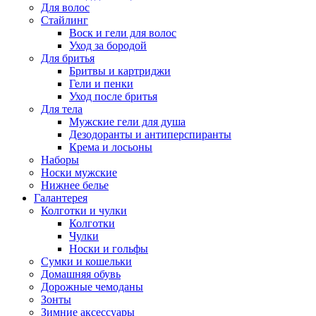
Для волос
Стайлинг
Воск и гели для волос
Уход за бородой
Для бритья
Бритвы и картриджи
Гели и пенки
Уход после бритья
Для тела
Мужские гели для душа
Дезодоранты и антиперспиранты
Крема и лосьоны
Наборы
Носки мужские
Нижнее белье
Галантерея
Колготки и чулки
Колготки
Чулки
Носки и гольфы
Сумки и кошельки
Домашняя обувь
Дорожные чемоданы
Зонты
Зимние аксессуары