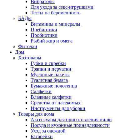
Вибраторы
Для ухода за секс-игрушками
Тесты на беременность
БАДы
Витамины и минералы
Пребиотики
Пробиотики
Рыбий жир и омега
Фиточаи
Дом
Хозтовары
Губки и скребки
Тряпки и перчатки
Мусорные пакеты
Туалетная бумага
Бумажные полотенца
Салфетки
Влажные салфетки
Средства от насекомых
Инструменты для уборки
Товары для дома
Аксессуары для приготовления пищи
Посуда и кухонные принадлежности
Уход за одеждой
Батарейки