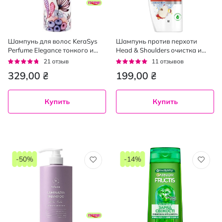
Шампунь для волос KeraSys
Шампунь против перхоти
Perfume Elegance тонкого и
Head & Shoulders очистка и
ослабленного , 600 мл
блеск 400 мл
Рейтинг:
Рейтинг:
21
отзыв
11
отзывов
90%
95%
329,00 ₴
199,00 ₴
Купить
Купить
-50%
-14%