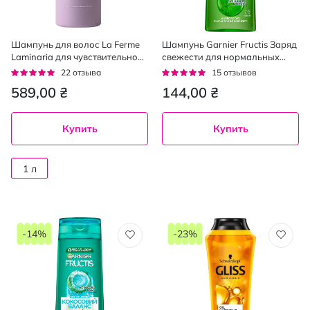
Шампунь для волос La Ferme
Шампунь Garnier Fructis Заряд
Laminaria для чувствительной
свежести для нормальных
кожи головы White Musk 1000
волос, склонных к жирности
Рейтинг:
Рейтинг:
22
отзыва
15
отзывов
мл
400 мл
92%
93%
589,00 ₴
144,00 ₴
Купить
Купить
1 л
-14%
-23%