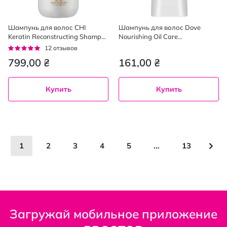
Шампунь для волос CHI
Шампунь для волос Dove
Keratin Reconstructing Shampoo
Nourishing Oil Care
восстанавливающий
Питательный уход, 400 мл
Рейтинг:
12
отзывов
кератиновый 355 мл
95%
799,00 ₴
161,00 ₴
Купить
Купить
Страница
You're currently reading page
Страница
Страница
Страница
Страница
Страница
Стр
Сле
1
2
3
4
5
...
13
Загружай мобильное приложение