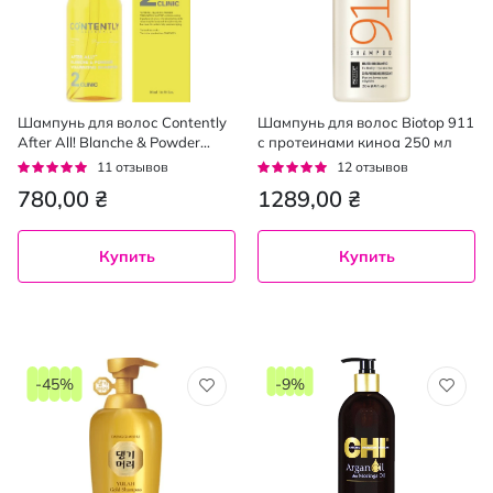
Шампунь для волос Contently
Шампунь для волос Biotop 911
After All! Blanche & Powder
с протеинами киноа 250 мл
придание объема 500 мл
Рейтинг:
Рейтинг:
11
отзывов
12
отзывов
95%
97%
780,00 ₴
1289,00 ₴
Купить
Купить
-45%
-9%