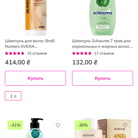
Шампунь для волос Brelil
Шампунь Schauma 7 трав для
Numero AVENA
нормальных и жирных волос
восстанавливающий с овсом
400 мл
Рейтинг:
Рейтинг:
15
отзывов
17
отзывов
1000 мл
95%
92%
414,00 ₴
132,00 ₴
Купить
Купить
1 л
-41%
-36%