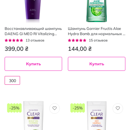
Восстанавливающий шампунь
Шампунь Garnier Fructis Aloe
DAENG GI MEO RI Vitalizing
Hydra Bomb для нормальных и
Shampoo 300 мл
склонных к сухости волос 400
Рейтинг:
Рейтинг:
13
отзывов
15
отзывов
мл
95%
93%
399,00 ₴
144,00 ₴
Купить
Купить
300
мл
-25%
-25%