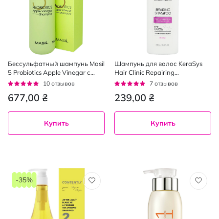
Бессульфатный шампунь Masil
Шампунь для волос KeraSys
5 Probiotics Apple Vinegar с
Hair Clinic Repairing
проботиками и яблочным
восстанавливающий, 400 мл
Рейтинг:
Рейтинг:
10
отзывов
7
отзывов
уксусом 300 мл
92%
91%
677,00 ₴
239,00 ₴
Купить
Купить
-35%