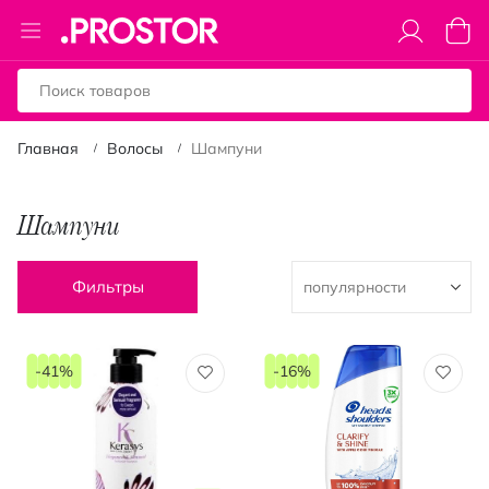
Toggle
Моя к
Nav
Главная
Волосы
Шампуни
Шампуни
Фильтры
-41%
-16%