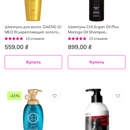
Шампунь для волос DAENG GI
Шампунь CHI Argan Oil Plus
MEO RI укрепляющий золотой,
Moringa Oil Shampoo
500 мл
питательный для сухих или
Рейтинг:
Рейтинг:
13
отзывов
13
отзывов
поврежденных волос 340 мл
95%
95%
559,00 ₴
899,00 ₴
Купить
Купить
-41%