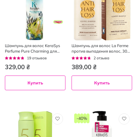
Шампунь для волос KeraSys
Шампунь для волос La Ferme
Perfume Pure Charming для
против выпадения волос, 300
сухих и ломких, 600 мл
мл
Рейтинг:
Рейтинг:
19
отзывов
2
отзыва
91%
90%
329,00 ₴
389,00 ₴
Купить
Купить
-40%