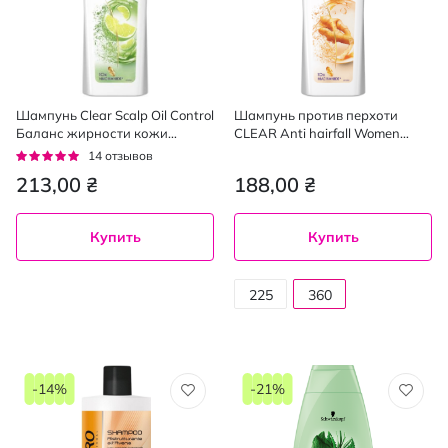
Шампунь Clear Scalp Oil Control
Шампунь против перхоти
Баланс жирности кожи
CLEAR Anti hairfall Women
головы 360 мл
защита от выпадения 360 мл
Рейтинг:
14
отзывов
96%
213,00 ₴
188,00 ₴
Купить
Купить
225
360
мл
мл
-14%
-21%