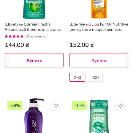
Шампунь Garnier Fructis
Шампунь GLISS kur Oil Nutritive
Кокосовый баланс для волос
для сухих и поврежденных
жирных у корней и сухих на
волос 250 мл
Рейтинг:
25
отзывов
кончиках 400 мл
94%
144,00 ₴
152,00 ₴
Купить
Купить
250
400
мл
мл
-38%
-14%