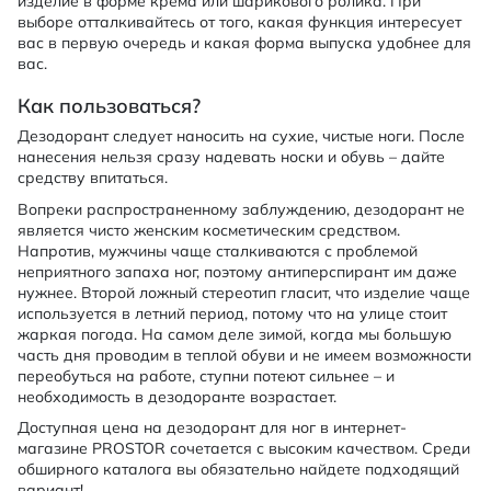
изделие в форме крема или шарикового ролика. При
выборе отталкивайтесь от того, какая функция интересует
вас в первую очередь и какая форма выпуска удобнее для
вас.
Как пользоваться?
Дезодорант следует наносить на сухие, чистые ноги. После
нанесения нельзя сразу надевать носки и обувь – дайте
средству впитаться.
Вопреки распространенному заблуждению, дезодорант не
является чисто женским косметическим средством.
Напротив, мужчины чаще сталкиваются с проблемой
неприятного запаха ног, поэтому антиперспирант им даже
нужнее. Второй ложный стереотип гласит, что изделие чаще
используется в летний период, потому что на улице стоит
жаркая погода. На самом деле зимой, когда мы большую
часть дня проводим в теплой обуви и не имеем возможности
переобуться на работе, ступни потеют сильнее – и
необходимость в дезодоранте возрастает.
Доступная цена на дезодорант для ног в интернет-
магазине PROSTOR сочетается с высоким качеством. Среди
обширного каталога вы обязательно найдете подходящий
вариант!