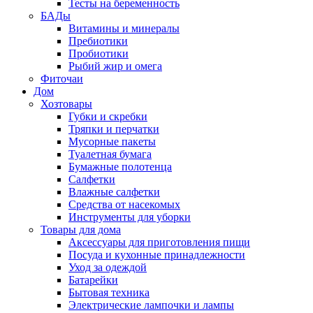
Тесты на беременность
БАДы
Витамины и минералы
Пребиотики
Пробиотики
Рыбий жир и омега
Фиточаи
Дом
Хозтовары
Губки и скребки
Тряпки и перчатки
Мусорные пакеты
Туалетная бумага
Бумажные полотенца
Салфетки
Влажные салфетки
Средства от насекомых
Инструменты для уборки
Товары для дома
Аксессуары для приготовления пищи
Посуда и кухонные принадлежности
Уход за одеждой
Батарейки
Бытовая техника
Электрические лампочки и лампы