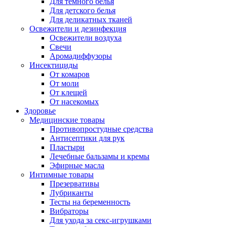
Для темного белья
Для детского белья
Для деликатных тканей
Освежители и дезинфекция
Освежители воздуха
Свечи
Аромадиффузоры
Инсектициды
От комаров
От моли
От клещей
От насекомых
Здоровье
Медицинские товары
Противопростудные средства
Антисептики для рук
Пластыри
Лечебные бальзамы и кремы
Эфирные масла
Интимные товары
Презервативы
Лубриканты
Тесты на беременность
Вибраторы
Для ухода за секс-игрушками