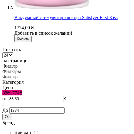
Вакуумный стимулятор клитора Satisfyer First Kiss
1774,00 ₴
Добавить в список желаний
Купить
Показать
на странице
Фильтр
Фильтры
Фильтр
Категория
Цена
85₴
1774₴
от
₴
-
До
Ok
Бренд
Rithual
1