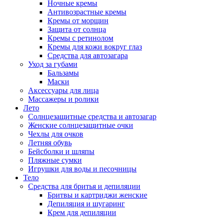
Ночные кремы
Антивозрастные кремы
Кремы от морщин
Защита от солнца
Кремы с ретинолом
Кремы для кожи вокруг глаз
Средства для автозагара
Уход за губами
Бальзамы
Маски
Аксессуары для лица
Массажеры и ролики
Лето
Солнцезащитные средства и автозагар
Женские солнцезащитные очки
Чехлы для очков
Летняя обувь
Бейсболки и шляпы
Пляжные сумки
Игрушки для воды и песочницы
Тело
Средства для бритья и депиляции
Бритвы и картриджи женские
Депиляция и шугаринг
Крем для депиляции