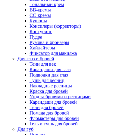
Тональный крем
BB-кремы
CC-кремы
Кушоны
Консилеры (корректоры)
Контуринг
Пудра
Румяна и бронзеры
Хайлайтеры
Фиксатор для макияжа
Для глаз и бровей
Тени для век
Карандаши для глаз
Подводки для глаз
Тушь для ресниц
Накладные ресницы
Краска для бровей
Уход за бровями и ресницами
Карандаши для бровей
Тени для бровей
Помада для бровей
Фломастеры для бровей
Гель и тушь для бровей
Для губ
Помада