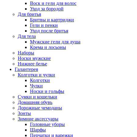
Воск и гели для волос
Уход за бородой
Для бритья
Бритвы и картриджи
Гели и пенки
Уход после бритья
Для тела
Мужские гели для душа
Крема и лосьоны
Наборы
Носки мужские
Нижнее белье
Галантерея
Колготки и чулки
Колготки
Чулки
Носки и гольфы
Сумки и кошельки
Домашняя обувь
Дорожные чемоданы
Зонты
Зимние аксессуары
Головные уборы
Шарфы
Перчатки и варежки