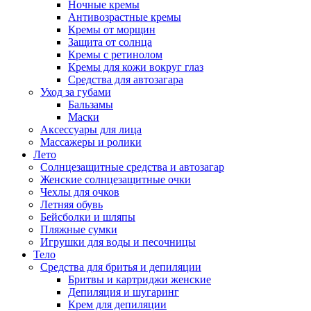
Ночные кремы
Антивозрастные кремы
Кремы от морщин
Защита от солнца
Кремы с ретинолом
Кремы для кожи вокруг глаз
Средства для автозагара
Уход за губами
Бальзамы
Маски
Аксессуары для лица
Массажеры и ролики
Лето
Солнцезащитные средства и автозагар
Женские солнцезащитные очки
Чехлы для очков
Летняя обувь
Бейсболки и шляпы
Пляжные сумки
Игрушки для воды и песочницы
Тело
Средства для бритья и депиляции
Бритвы и картриджи женские
Депиляция и шугаринг
Крем для депиляции