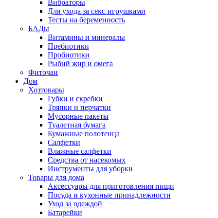
Вибраторы
Для ухода за секс-игрушками
Тесты на беременность
БАДы
Витамины и минералы
Пребиотики
Пробиотики
Рыбий жир и омега
Фиточаи
Дом
Хозтовары
Губки и скребки
Тряпки и перчатки
Мусорные пакеты
Туалетная бумага
Бумажные полотенца
Салфетки
Влажные салфетки
Средства от насекомых
Инструменты для уборки
Товары для дома
Аксессуары для приготовления пищи
Посуда и кухонные принадлежности
Уход за одеждой
Батарейки