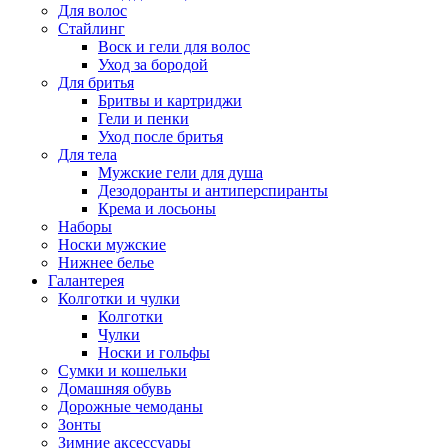
Для волос
Стайлинг
Воск и гели для волос
Уход за бородой
Для бритья
Бритвы и картриджи
Гели и пенки
Уход после бритья
Для тела
Мужские гели для душа
Дезодоранты и антиперспиранты
Крема и лосьоны
Наборы
Носки мужские
Нижнее белье
Галантерея
Колготки и чулки
Колготки
Чулки
Носки и гольфы
Сумки и кошельки
Домашняя обувь
Дорожные чемоданы
Зонты
Зимние аксессуары