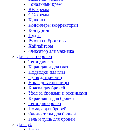
Тональный крем
BB-кремы
CC-кремы
Кушоны
Консилеры (корректоры)
Контуринг
Пудра
Румяна и бронзеры
Хайлайтеры
Фиксатор для макияжа
Для глаз и бровей
Тени для век
Карандаши для глаз
Подводки для глаз
Тушь для ресниц
Накладные ресницы
Краска для бровей
Уход за бровями и ресницами
Карандаши для бровей
Тени для бровей
Помада для бровей
Фломастеры для бровей
Гель и тушь для бровей
Для губ
Помада