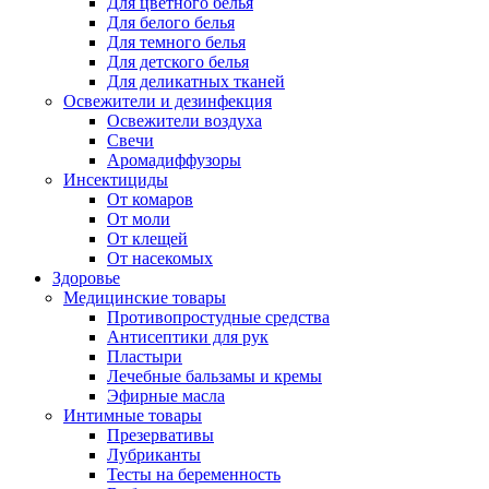
Для цветного белья
Для белого белья
Для темного белья
Для детского белья
Для деликатных тканей
Освежители и дезинфекция
Освежители воздуха
Свечи
Аромадиффузоры
Инсектициды
От комаров
От моли
От клещей
От насекомых
Здоровье
Медицинские товары
Противопростудные средства
Антисептики для рук
Пластыри
Лечебные бальзамы и кремы
Эфирные масла
Интимные товары
Презервативы
Лубриканты
Тесты на беременность