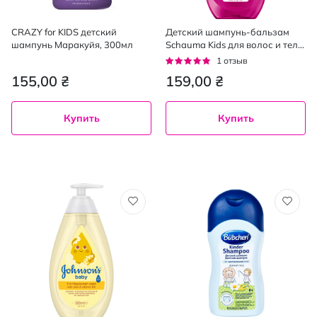
CRAZY for KIDS детский
Детский шампунь-бальзам
шампунь Маракуйя, 300мл
Schauma Kids для волос и тела
с соком малины 250 мл
Рейтинг:
1
отзыв
100%
155,00 ₴
159,00 ₴
Купить
Купить