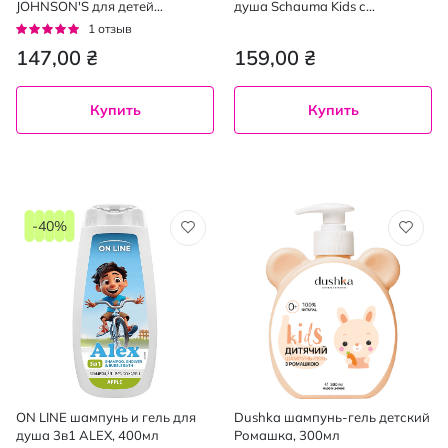
JOHNSON'S для детей
душа Schauma Kids с
Блестящие локоны 300 мл
экстрактом черники 250 мл
Рейтинг:
1
отзыв
100%
147,00 ₴
159,00 ₴
Купить
Купить
-40%
ON LINE шампунь и гель для
Dushka шампунь-гель детский
душа 3в1 ALEX, 400мл
Ромашка, 300мл