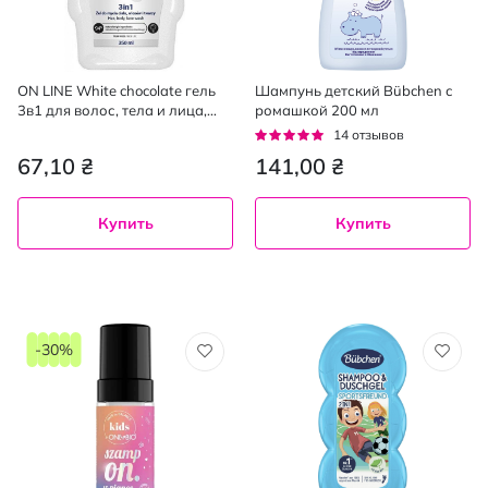
ON LINE White chocolate гель
Шампунь детский Bübchen с
3в1 для волос, тела и лица,
ромашкой 200 мл
350мл
Рейтинг:
14
отзывов
96%
67,10 ₴
141,00 ₴
Купить
Купить
-30%