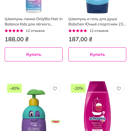
Шампунь-пенка OnlyBio Hair in
Шампунь и гель для душа
Balance Kids для лёгкого
Bübchen Юный спортсмен 230
расчесывания волос 150 мл
мл
Рейтинг:
Рейтинг:
12
отзывов
12
отзывов
93%
95%
188,00 ₴
187,00 ₴
Купить
Купить
-40%
-20%