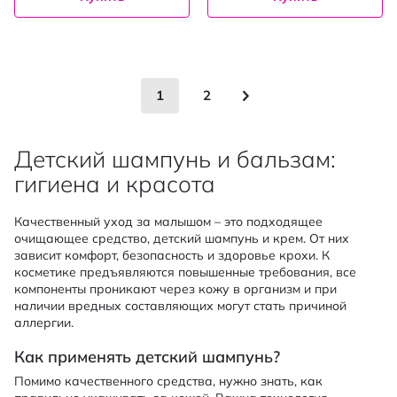
Страница
You're currently reading page
Страница
Страница
Следующее
1
2
Детский шампунь и бальзам:
гигиена и красота
Качественный уход за малышом – это подходящее
очищающее средство, детский шампунь и крем. От них
зависит комфорт, безопасность и здоровье крохи. К
косметике предъявляются повышенные требования, все
компоненты проникают через кожу в организм и при
наличии вредных составляющих могут стать причиной
аллергии.
Как применять детский шампунь?
Помимо качественного средства, нужно знать, как