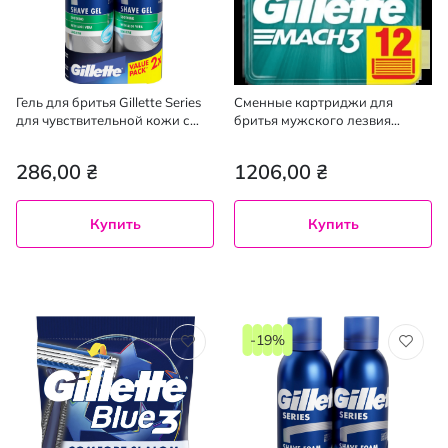
Гель для бритья Gillette Series
Сменные картриджи для
для чувствительной кожи с
бритья мужского лезвия
алоэ вера 200 мл + 200 мл
Gillette Mach3 12 шт
286,00 ₴
1206,00 ₴
Купить
Купить
-19%