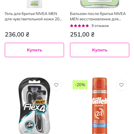
Гель для бритья NIVEA MEN
Бальзам после бритья NIVEA
для чувствительной кожи 200
MEN восстановление для
мл
чувствительной кожи 100 мл
Рейтинг:
9
отзывов
93%
236,00 ₴
251,00 ₴
Купить
Купить
-20%