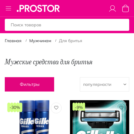
Toggle
Моя к
Nav
Главная
Мужчинам
Для бритья
Мужские средства для бритья
Фильтры
-30%
-9%