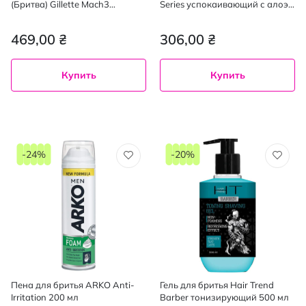
(Бритва) Gillette Mach3
Series успокаивающий с алоэ
Charcoal с 2 сменными
вера, 100 мл
картриджами,1 шт
469,00 ₴
306,00 ₴
Купить
Купить
-24%
-20%
Пена для бритья ARKO Anti-
Гель для бритья Hair Trend
Irritation 200 мл
Barber тонизирующий 500 мл