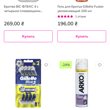
Бритва BIC ФЛЕКС 4 с
Гель для бритья Gillette Fusion
четырьмя плавающими
увлажняющий 200 мл
лезвиями в блистере 3 штуки
Рейтинг:
1
отзыв
100%
269,00 ₴
196,00 ₴
Купить
Купить
-24%