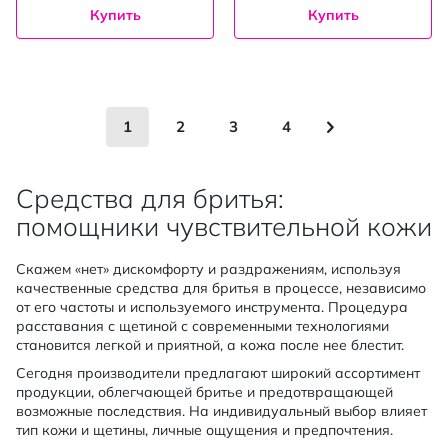
Купить
Купить
Страница
You're currently reading page
Страница
Страница
Страница
Страница
Следующее
1
2
3
4
Средства для бритья:
помощники чувствительной кожи
Скажем «нет» дискомфорту и раздражениям, используя
качественные средства для бритья в процессе, независимо
от его частоты и используемого инструмента. Процедура
расставания с щетиной с современными технологиями
становится легкой и приятной, а кожа после нее блестит.
Сегодня производители предлагают широкий ассортимент
продукции, облегчающей бритье и предотвращающей
возможные последствия. На индивидуальный выбор влияет
тип кожи и щетины, личные ощущения и предпочтения.