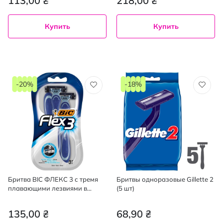
113,00 ₴
218,00 ₴
Купить
Купить
-20%
-18%
Бритва BIC ФЛЕКС 3 с тремя
Бритвы одноразовые Gillette 2
плавающими лезвиями в
(5 шт)
блистере 3 штуки
135,00 ₴
68,90 ₴