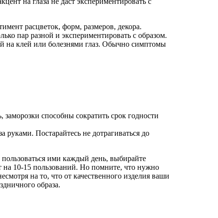
кцент на глаза не даст экспериментировать с
имент расцветок, форм, размеров, декора.
лько пар разной и экспериментировать с образом.
ей на клей или болезнями глаз. Обычно симптомы
, заморозки способны сократить срок годности
а руками. Постарайтесь не дотрагиваться до
е пользоваться ими каждый день, выбирайте
 на 10-15 пользований. Но помните, что нужно
несмотря на то, что от качественного изделия ваши
здничного образа.