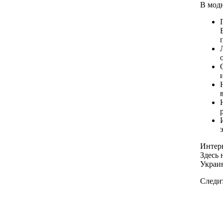
В модн
Интер
Здесь 
Украи
Следит