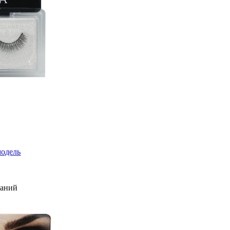
модель
ланий