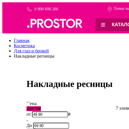
Точки в
0 800 600 200
КАТАЛ
Главная
Косметика
Для глаз и бровей
Накладные ресницы
Накладные ресницы
Цена
7
элем
49₴
70₴
от
₴
-
До