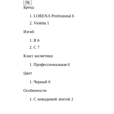
Ok
Бренд
LORENA Professional
6
Violetta
1
Изгиб
B
6
C
7
Класс косметики
Профессиональная
6
Цвет
Черный
6
Особенности
С невидимой лентой
2