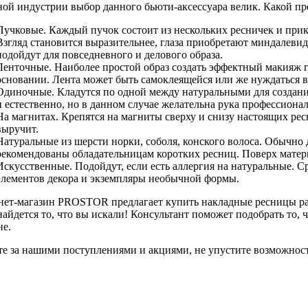
ой индустрии выбор данного бьюти-аксессуара велик. Какой пре
Пучковые. Каждый пучок состоит из нескольких ресничек и прикл
Взгляд становится выразительнее, глаза приобретают миндалевид
подойдут для повседневного и делового образа.
Ленточные. Наиболее простой образ создать эффектный макияж г
основании. Лента может быть самоклеящейся или же нуждаться в
Одиночные. Кладутся по одной между натуральными для создани
и естественно, но в данном случае желательна рука профессионал
На магнитах. Крепятся на магниты сверху и снизу настоящих ресн
выручит.
Натуральные из шерсти норки, соболя, конского волоса. Обычно 
рекомендованы обладательницам коротких ресниц. Поверх матер
Искусственные. Подойдут, если есть аллергия на натуральные. 
элементов декора и экземпляры необычной формы.
нет-магазин PROSTOR предлагает купить накладные ресницы ра
найдется то, что вы искали! Консультант поможет подобрать то, ч
не.
е за нашими поступлениями и акциями, не упустите возможнос