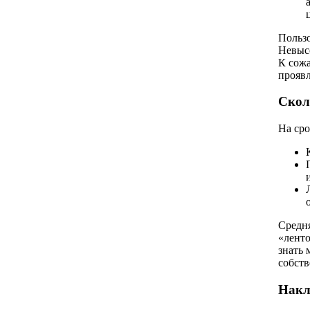
Пользо
Невысо
К сожа
проявл
Скол
На сро
Средня
«ленто
знать 
собств
Накл