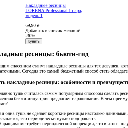
Накладные ресницы
LORENA Professional 1 пара,
модель 1
69,90 ₴
Добавить в список желаний
-30%
Купить
ладные ресницы: бьюти-гид
щим спасением станут накладные ресницы для тех девушек, кот
аточными. Сегодня это самый бюджетный способ стать обладате
ть накладные ресницы: особенности и преимущест
едавно тушь считалась самым популярным способом сделать ре
енная бьюти-индустрия предлагает наращивание. В чем преиму
ами?
Ни одна тушь не сделает короткие ресницы настолько длинными, 
осыпается, его периодически нужно подправлять.
Наращивание требует периодической коррекции, что в итоге получ