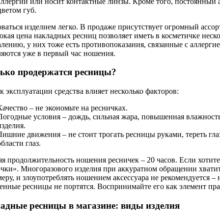
аллергии или носит контактные линзы. Кроме того, постоянный а
цветом губ.
ваться изделием легко. В продаже присутствует огромный ассорт
кая цена накладных ресниц позволяет иметь в косметичке неско
лению, у них тоже есть противопоказания, связанные с аллерги
яются уже в первый час ношения.
ько продержатся ресницы?
к эксплуатации средства влияет несколько факторов:
Качество – не экономьте на ресничках.
Погодные условия – дождь, сильная жара, повышенная влажность
изделия.
Лишние движения – не стоит трогать ресницы руками, тереть глаз
области глаз.
я продолжительность ношения ресничек – 20 часов. Если хотит
чки». Многоразового изделия при аккуратном обращении хватит
меру, и злоупотреблять ношением аксессуара не рекомендуется – 
енные ресницы не портятся. Воспринимайте его как элемент пра
адные ресницы в магазине: виды изделия