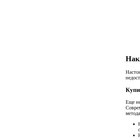
Нак
Настоя
недост
Купи
Еще н
Соврем
метод