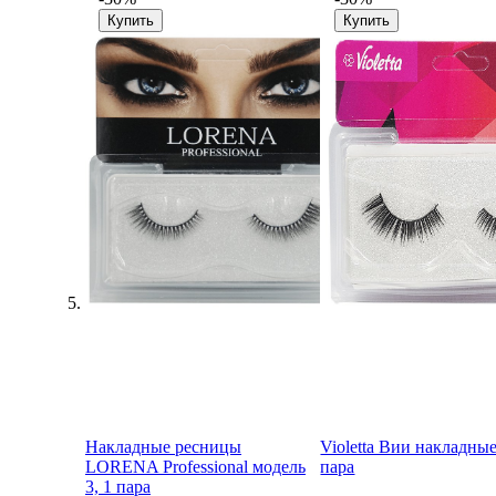
Купить
Купить
Накладные ресницы
Violetta Вии накладные
LORENA Professional модель
пара
3, 1 пара