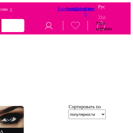
Рус
Facebook
Instagram
Telegram
Viber
елям
Укр
Моя
корзина
Сортировать по