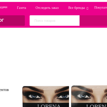
ыдачи
Покупат
Газета
Отследить заказ
Все бренды
ОГ
ентов