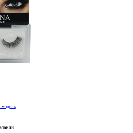
 модель
желаний