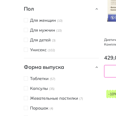
Для печени и желчевыводящих
Пол
путей
3
Для поддержания здоровья
Для женщин
10
печени
1
Для мужчин
10
Для полости рта
2
Для детей
Диетич
3
Для похудения
Компле
8
Унисекс
102
Для суставов
7
429,
Для эндокринной системы и
Форма выпуска
обмена веществ
23
Таблетки
57
Инфекционные и паразитарные
заболевания
3
Капсулы
35
-10
Мужское здоровье
3
Жевательные пастилки
7
От бессонницы
8
Порошок
4
Противопростудные
6