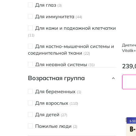
Дефлю
Для глаз
1
3
Ключи здоровья
Для иммунитета
2
44
Фільтрум
Для кожи и подкожной клетчатки
1
11
LekoPro
2
Диетич
Для костно-мышечной системы и
Vitali
Novel
9
соединительной ткани
22
таблет
NOW
2
Для нервной системы
239,
31
Віола
2
Для ногтей
Возрастная группа
2
Еліт-Фарм
11
Для нормализации давления
3
Для беременных
1
ФАРМАКОМ
4
Для органов дыхания
3
Для взрослых
110
Для органов кровообращения
Для детей
27
11
Пожилые люди
2
Для органов пищеварения
18