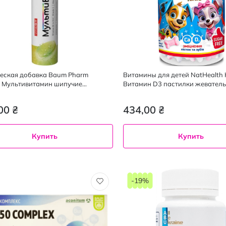
еская добавка Baum Pharm
Витамины для детей NatHealth
k+ Мультивитамин шипучие
Витамин D3 пастилки жеватель
ки 20 шт.
вкусом клубники со сливками 5
00 ₴
434,00 ₴
Купить
Купить
-19%