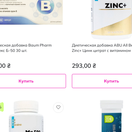
еская добавка Baum Pharm
Диетическая добавка ABU All Be
кс Б-50 30 шт.
Zinc+ Цинк цитрат с витамином 
лемонграссом 60 шт.
00 ₴
293,00 ₴
Купить
Купить
%