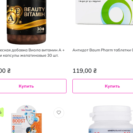
еская добавка Виола витамин А +
Антидот Baum Pharm таблетки 0.
ти капсулы желатиновые 30 шт.
00 ₴
119,00 ₴
Купить
Купить
%