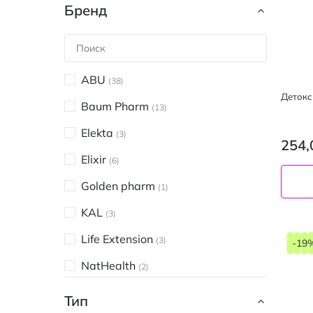
Бренд
ABU
38
Детокс
Baum Pharm
13
Elekta
3
254,
Elixir
6
Golden pharm
1
KAL
3
Life Extension
3
-19
NatHealth
2
Nature's Way
1
Тип