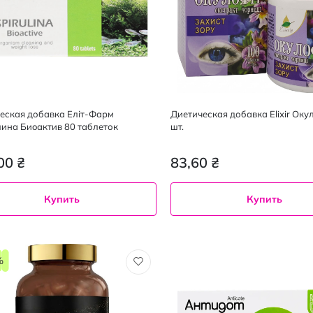
еская добавка Еліт-Фарм
Диетическая добавка Elixir Ок
ина Биoактив 80 таблеток
шт.
00 ₴
83,60 ₴
Купить
Купить
%