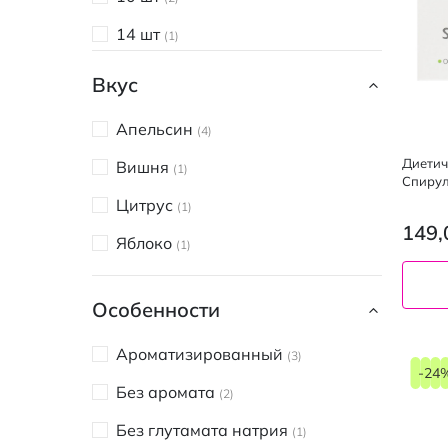
14 шт
1
15 шт
2
Вкус
20 шт
9
Апельсин
4
24 шт
1
Диетич
Вишня
1
Спирул
30 шт
17
Цитрус
1
40 шт
4
149,
Яблоко
1
50 шт
1
60 шт
29
Особенности
80 шт
6
Ароматизированный
3
-24
90 шт
10
Без аромата
2
100 шт
7
Без глутамата натрия
1