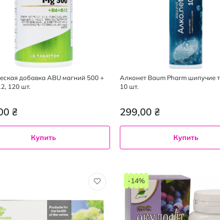
еская добавка ABU магний 500 +
Алконет Baum Pharm шипучие 
2, 120 шт.
10 шт.
00 ₴
299,00 ₴
Купить
Купить
-14%