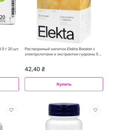
5 г 20 шт.
Растворимый напиток Elekta Booster с
электролитами и экстрактом гуараны 5 г
x 1 шт.
42,40 ₴
Купить