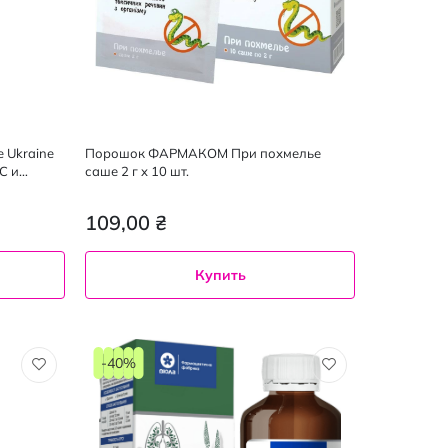
 Ukraine
Порошок ФАРМАКОМ При похмелье
С и
саше 2 г x 10 шт.
109,00 ₴
Купить
-40%