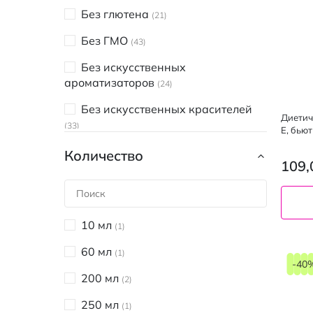
120 шт
7
Без глютена
21
Без ГМО
43
Без искусственных
ароматизаторов
24
Без искусственных красителей
Диетич
33
Е, бью
Без искусственных
Количество
109,
подсластителей
18
Без консервантов
9
Без лактозы
2
10 мл
1
Без молочных продуктов
1
60 мл
1
-40
Без парабенов
9
200 мл
2
Без сахара
4
250 мл
1