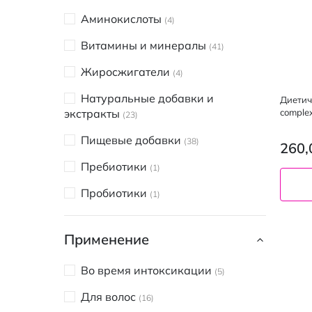
NORDWAY
1
Аминокислоты
4
Perla Helsa
2
Витамины и минералы
41
ReO
1
Жиросжигатели
4
Solaray
3
Натуральные добавки и
Диетич
Sway
comple
экстракты
1
23
таблет
UMIX
Пищевые добавки
1
38
260,
VITATONE
Пребиотики
1
1
Vitalik
Пробиотики
1
1
Zest
Рыбий жир и омега
4
3
Применение
Аргетт
1
Атоксіл
Во время интоксикации
2
5
Віохелс
Для волос
1
16