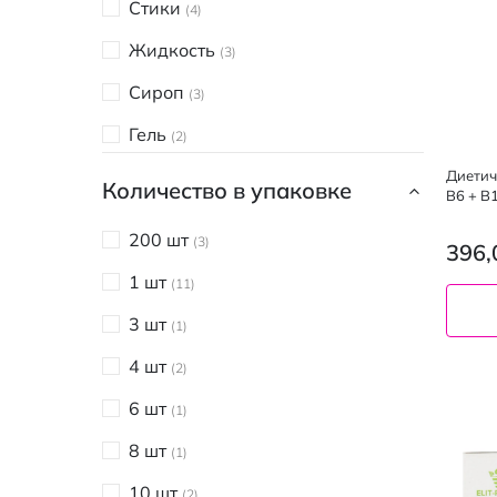
Стики
4
Сахароснижающие
1
Жидкость
3
Сироп
3
Гель
2
Леденцы
Диетич
1
Количество в упаковке
B6 + B1
200 шт
3
396,
1 шт
11
3 шт
1
4 шт
2
6 шт
1
8 шт
1
10 шт
2