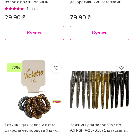
волос с оригинальным
декоративными вставками
дизайном 1 шт.
(цвет в ассортименте) 1 шт
Рейтинг:
1
отзыв
100%
29,90 ₴
79,90 ₴
Купить
Купить
-72%
Резинки для волос Violetta
Зажимы для волос Violetta
спираль леопардовый шик
(CH-SPR-25-618) 1 шт (цвет в