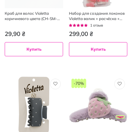
Краб для волос Violetta
Набор для создания локонов
коричневого цвета (CH-SM-
Violetta валик + расчёска +
23-420) 1 шт.
ёмкость + 2 резинки + 2
Рейтинг:
1
отзыв
зажима (1 набор)
100%
29,90 ₴
299,00 ₴
Купить
Купить
-70%