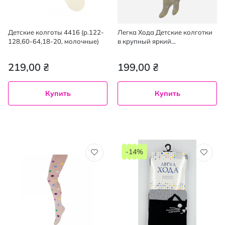
Детские колготы 4416 (р.122-
Легка Хода Детские колготки
128,60-64,18-20, молочные)
в крупный яркий
разноцветный горошек
размер 104-112, цвет
219,00 ₴
199,00 ₴
бежевый меланж, 1 шт
Купить
Купить
-14%