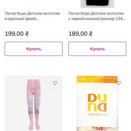
Легка Хода Детские колготки
Легка Хода Детские колготки
в крупный яркий
с черной кошкой размер 134-
разноцветный горошек
140, цвет серебристо-
размер 128-134 цвет бежевый
черный,1 шт.
199,00 ₴
189,00 ₴
меланж, 1 шт
Купить
Купить