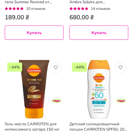
тела Summer Revived от
Ambre Solaire для
середняка до темного, 200мл
чувствительной кожи лица,
Рейтинг:
Рейтинг:
10
отзывов
14
отзывов
тела и волос SPF 50, 150 мл
96%
93%
189,00 ₴
680,00 ₴
Купить
Купить
-44%
-44%
Гель-масло CARROTEN для
Детский солнцезащитный
интенсивного загара 150 мл
лосьон CARROTEN SPF50, 200