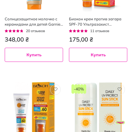
Солнцезащитное молочко с
Биокон крем против загара
керамидами для детей Garnier
SPF-70 Ультразахист
Ambre Solaire Kids SPF50, 175
Сол.зах.серия, 75мл
Рейтинг:
Рейтинг:
20
отзывов
11
отзывов
мл
90%
93%
348,00 ₴
175,00 ₴
Купить
Купить
-40%