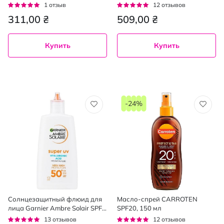
мл
Рейтинг:
Рейтинг:
1
отзыв
12
отзывов
100%
97%
311,00 ₴
509,00 ₴
Купить
Купить
-24%
Солнцезащитный флюид для
Масло-спрей CARROTEN
лица Garnier Ambre Solair SPF
SPF20, 150 мл
50+, 40 мл
Рейтинг:
Рейтинг:
13
отзывов
12
отзывов