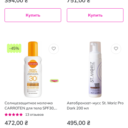
394,00 ₴
751,00 ₴
Купить
Купить
-45%
Солнцезащитное молочко
Автобронзат-мусс St. Moriz Pro
CARROTEN для тела SPF30,
Dark 200 мл
200 мл
Рейтинг:
13
отзывов
92%
472,00 ₴
495,00 ₴