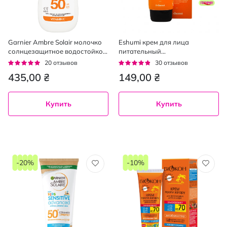
Garnier Ambre Solair молочко
Eshumi крем для лица
солнцезащитное водостойкое
питательный
с витамином С для
солнцезащитный Vitamin
Рейтинг:
Рейтинг:
20
отзывов
30
отзывов
увлажнения кожи SPF50,
SPF50+, 70мл
92%
91%
435,00 ₴
149,00 ₴
175мл
Купить
Купить
-20%
-10%