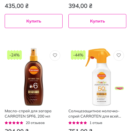
95%
95%
435,00 ₴
394,00 ₴
Купить
Купить
-24%
-44%
Масло-спрей для загара
Солнцезащитное молочко-
CARROTEN SPF6, 200 мл
спрей CARROTEN для всей
семьи SPF50, 270 мл
Рейтинг:
Рейтинг:
20
отзывов
1
отзыв
95%
100%