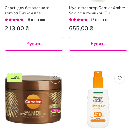
Спрей для безопасного
Мус-автозагар Garnier Ambre
загара Биокон для
Solair с витамином Е и
фоточувствительной кожи UV
кокосовой водой для тела и
Рейтинг:
Рейтинг:
15
отзывов
15
отзывов
Sensitive SPF60, 160 мл
лица 200 мл
91%
91%
213,00 ₴
655,00 ₴
Купить
Купить
-44%