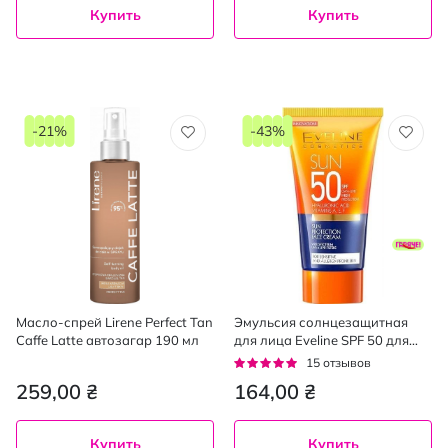
Купить
Купить
-21%
-43%
Масло-спрей Lirene Perfect Tan
Эмульсия солнцезащитная
Caffe Latte автозагар 190 мл
для лица Eveline SPF 50 для
чувствительной кожи 50 мл
Рейтинг:
15
отзывов
93%
259,00 ₴
164,00 ₴
Купить
Купить