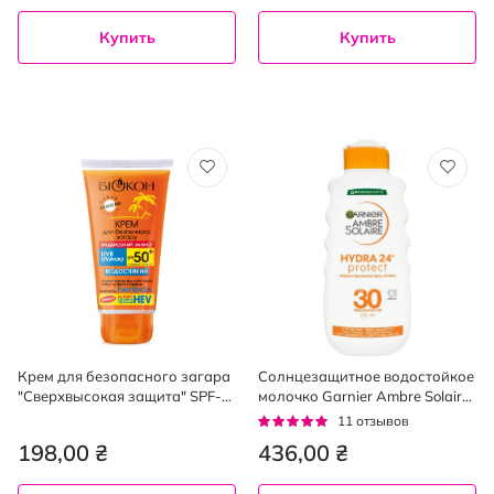
Купить
Купить
Крем для безопасного загара
Солнцезащитное водостойкое
"Сверхвысокая защита" SPF-
молочко Garnier Ambre Solaire
50+, 160 мл
увлажнение 24 часа SPF 30,
Рейтинг:
11
отзывов
175 мл
95%
198,00 ₴
436,00 ₴