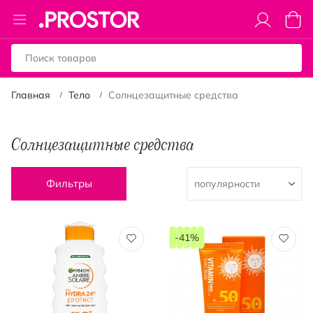
Toggle
Моя к
Nav
Главная
Тело
Солнцезащитные средства
Солнцезащитные средства
Фильтры
-41%