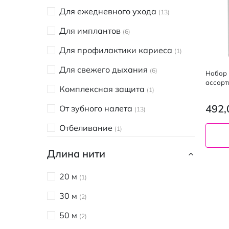
Для ежедневного ухода
13
Для имплантов
6
Для профилактики кариеса
1
Для свежего дыхания
6
Набор 
ассорт
Комплексная защита
1
492,
От зубного налета
13
Отбеливание
1
Очищение
13
Длина нити
20 м
1
30 м
2
50 м
2