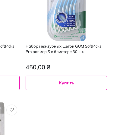
ftPicks
Набор межзубных щёток GUM SoftPicks
Pro размер S в блистере 30 шт.
450,00 ₴
Купить