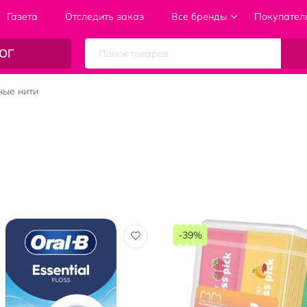
Газета
Отследить заказ
Все бренды
Покупател
ОГ
ные нити
-39%