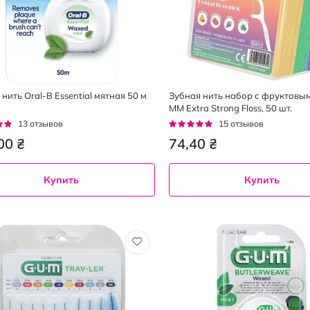
нить Oral-B Essential мятная 50 м
Зубная нить набор с фруктовы
MM Extra Strong Floss, 50 шт.
г:
Рейтинг:
13
отзывов
15
отзывов
93%
00 ₴
74,40 ₴
Купить
Купить