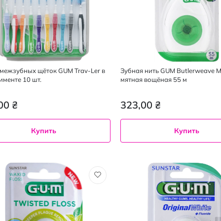
межзубных щёток GUM Trav-Ler в
Зубная нить GUM Butlerweave M
именте 10 шт.
мятная вощёная 55 м
00 ₴
323,00 ₴
Купить
Купить