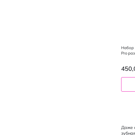
Набор 
Pro раз
450,
Даже с
зубная