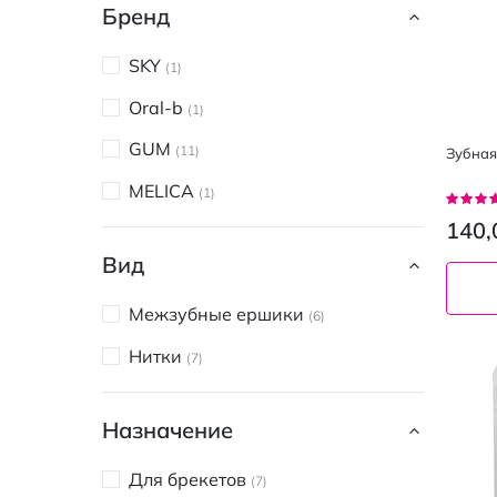
Бренд
SKY
1
Oral-b
1
GUM
11
Зубная 
MELICA
1
Рейтин
91%
140,
Вид
Межзубные ершики
6
Нитки
7
Назначение
Для брекетов
7