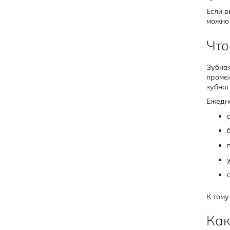
Если в
можно 
Что
Зубная
промеж
зубног
Ежедне
К тому
Как