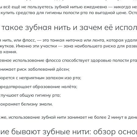
ы всё ещё не пользуетесь зубной нитью ежедневно — никогда не 
купить средства для гигиены полости рта по выгодной цене. Ост
 такое зубная нить и зачем её испо
 нить, или флосс, — это тонкая ниточка или лента, которая удал
утков. Именно эти участки — зона наибольшего риска для разв
о камня.
вное использование флосса способствует здоровью полости рта,
снижает риск заболеваний дёсен;
борется с неприятным запахом изо рта;
предотвращает образование налёта;
улучшает общую гигиену рта;
сохраняет белизну эмали.
 же, использование зубной нити занимает не более 2 минут в день
ие бывают зубные нити: обзор осн