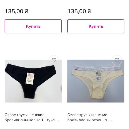
черный L
черный M
135,00 ₴
135,00 ₴
Купить
Купить
Ozone трусы женские
Ozone трусы женские
бразилианы новые 1штука,
бразилианы резинка-
черный S
кружевом 1штука, молоко/