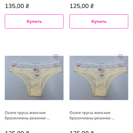
розовые L
135,00 ₴
125,00 ₴
Купить
Купить
Ozone трусы женские
Ozone трусы женские
бразилианы резинка-
бразилианы резинка-
кружевом 1штука, молоко/
кружевом 1штука, молоко/
розовые M
розовые S