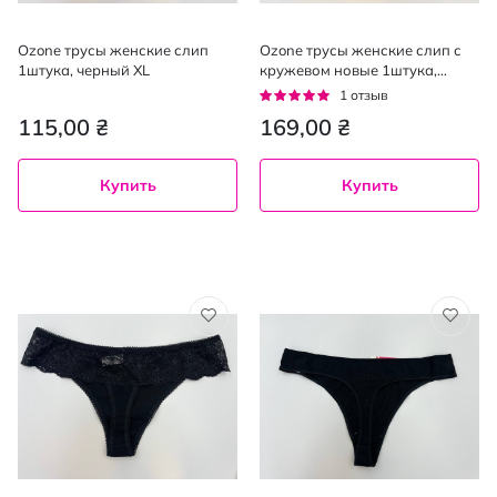
Ozone трусы женские слип
Ozone трусы женские слип с
1штука, черный XL
кружевом новые 1штука,
черный L
Рейтинг:
1
отзыв
100%
115,00 ₴
169,00 ₴
Купить
Купить