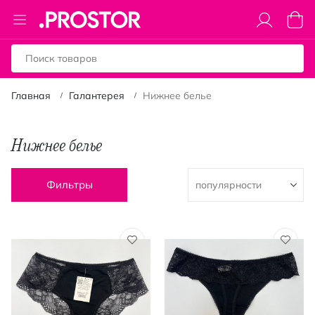
Toggle
Моя к
Nav
Главная
Галантерея
Нижнее белье
Нижнее белье
Фильтры