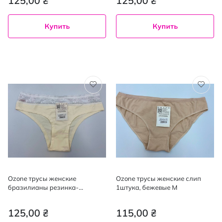
125,00 ₴
125,00 ₴
Купить
Купить
Ozone трусы женские
Ozone трусы женские слип
бразилианы резинка-
1штука, бежевые M
кружевом 1штука, молоко/
розовые XL
125,00 ₴
115,00 ₴