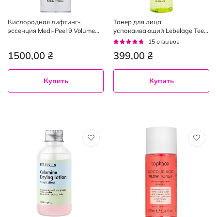
Кислородная лифтинг-
Тонер для лица
эссенция Medi-Peel 9 Volume
успокаивающий Lebelage Tee
Lifting All In One Essence PRO с
Tree Derma Skin с экстрактом
Рейтинг:
15
отзывов
пептидами Peptide 100 мл
чайного дерева 210 мл
91%
1500,00 ₴
399,00 ₴
Купить
Купить