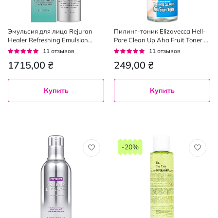
Эмульсия для лица Rejuran
Пилинг-тоник Elizavecca Hell-
Healer Refreshing Emulsion
Pore Clean Up Aha Fruit Toner с
освежающая 45 мл
фруктовыми кислотами 200
Рейтинг:
Рейтинг:
11
отзывов
11
отзывов
мл
95%
93%
1715,00 ₴
249,00 ₴
Купить
Купить
-20%