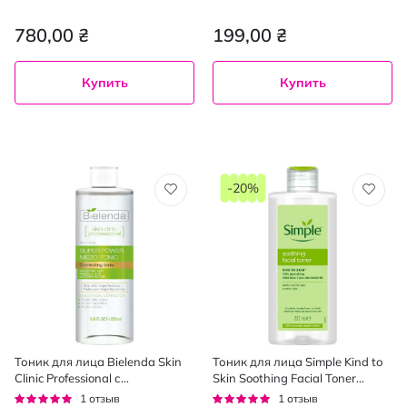
центеллой для лица 200 мл
Glow Solution 100 мл
780,00 ₴
199,00 ₴
Купить
Купить
-20%
Тоник для лица Bielenda Skin
Тоник для лица Simple Kind to
Сlinic Рrofessional с
Skin Soothing Facial Toner
миндальной и лактобионовой
успокаивающий 200 мл
Рейтинг:
Рейтинг:
1
отзыв
1
отзыв