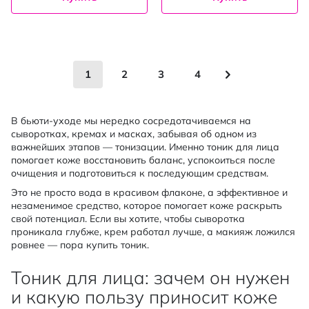
Страница
You're currently reading page
Страница
Страница
Страница
Страница
Следующее
1
2
3
4
В бьюти-уходе мы нередко сосредотачиваемся на
сыворотках, кремах и масках, забывая об одном из
важнейших этапов — тонизации. Именно тоник для лица
помогает коже восстановить баланс, успокоиться после
очищения и подготовиться к последующим средствам.
Это не просто вода в красивом флаконе, а эффективное и
незаменимое средство, которое помогает коже раскрыть
свой потенциал. Если вы хотите, чтобы сыворотка
проникала глубже, крем работал лучше, а макияж ложился
ровнее — пора купить тоник.
Тоник для лица: зачем он нужен
и какую пользу приносит коже