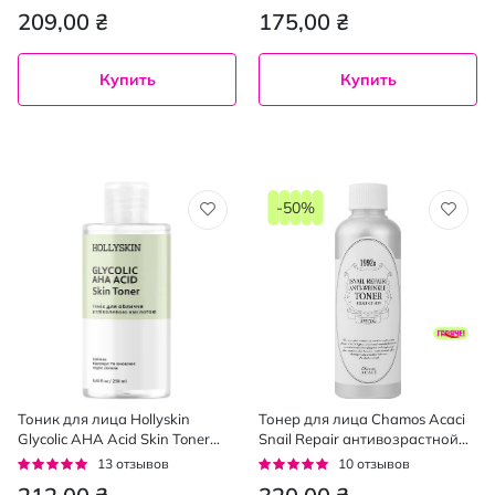
кислотой 200 мл
100%
100%
209,00 ₴
175,00 ₴
Купить
Купить
-50%
Тоник для лица Hollyskin
Тонер для лица Chamos Acaci
Glycolic AHA Acid Skin Toner
Snail Repair антивозрастной
для отшелушивания и
200 мл
Рейтинг:
Рейтинг:
13
отзывов
10
отзывов
обновления кожи с
95%
94%