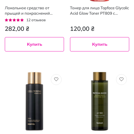
Локальное средство от
Тонер для лица Topface Glycolic
прыщей и покраснений
Acid Glow Toner PT809 с
Hollyskin Calamin 1 night effect
гликолевой кислотой 100 мл
Рейтинг:
12
отзывов
с мгновенным действием 15
92%
282,00 ₴
120,00 ₴
мл
Купить
Купить