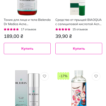
Тоник для лица и тела Bielenda
Средство от прыщей BIAOQUA
Dr Medica Acne
с салициловой кислотой Acne
дерматологический
Removal 20 г
Рейтинг:
Рейтинг:
17
отзывов
15
отзывов
тонизирующий против акне
92%
96%
189,00 ₴
39,90 ₴
250 мл
Купить
Купить
-17%