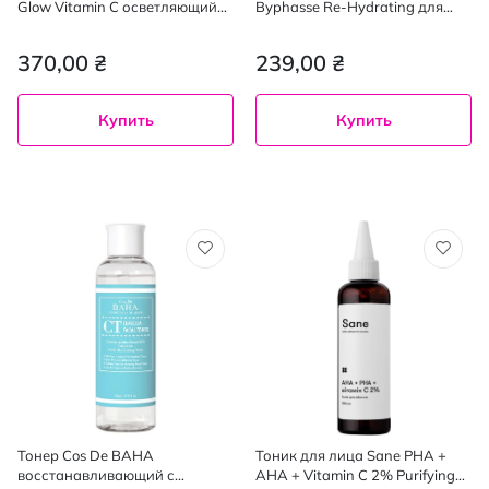
Glow Vitamin C осветляющий
Byphasse Re-Hydrating для
со стабилизированным 150
чувствительной, сухой кожи
мл
150 мл
370,00 ₴
239,00 ₴
Купить
Купить
Тонер Cos De BAHA
Тоник для лица Sane PHA +
восстанавливающий с
AHA + Vitamin C 2% Purifying