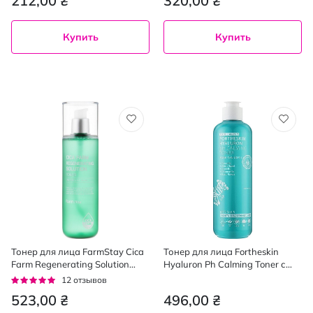
212,00 ₴
320,00 ₴
гликолевой кислотой 250 мл
Купить
Купить
Тонер для лица FarmStay Cica
Тонер для лица Fortheskin
Farm Regenerating Solution
Hyaluron Ph Calming Toner с
Toner с центеллой 200 мл
гиалуроновой кислотой и
Рейтинг:
12
отзывов
центеллой 280 мл
95%
523,00 ₴
496,00 ₴