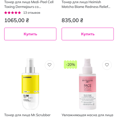
Тонер для лица Medi-Peel Cell
Тонер для лица Heimish
Toxing Dermajours со
Matcha Biome Redness Relief
стволовыми клетками 250 мл
Hydrating Toner 150 мл
Рейтинг:
13
отзывов
95%
1065,00 ₴
835,00 ₴
Купить
Купить
-20%
Тонер для лица Mr.Scrubber
Увлажняющая маска для лица