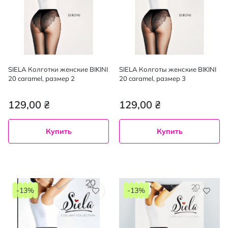
SIELA Колготки женские BIKINI
SIELA Колготы женские BIKINI
20 caramel, размер 2
20 caramel, размер 3
129,00 ₴
129,00 ₴
Купить
Купить
-13%
-13%