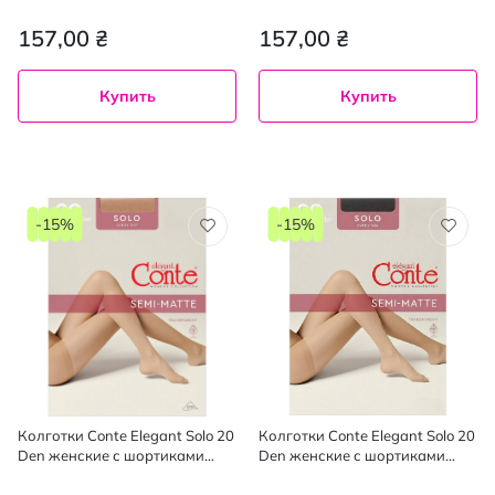
цвет natural р. 2
цвет nero р. 2
157,00 ₴
157,00 ₴
Купить
Купить
-15%
-15%
Колготки Conte Elegant Solo 20
Колготки Conte Elegant Solo 20
Den женские с шортиками
Den женские с шортиками
цвет natural р. 3
цвет nero р. 3