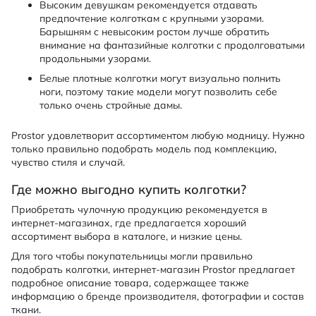
Высоким девушкам рекомендуется отдавать
предпочтение колготкам с крупными узорами.
Барышням с невысоким ростом лучше обратить
внимание на фантазийные колготки с продолговатыми
продольными узорами.
Белые плотные колготки могут визуально полнить
ноги, поэтому такие модели могут позволить себе
только очень стройные дамы.
Prostor удовлетворит ассортиментом любую модницу. Нужно
только правильно подобрать модель под комплекцию,
чувство стиля и случай.
Где можно выгодно купить колготки?
Приобретать чулочную продукцию рекомендуется в
интернет-магазинах, где предлагается хороший
ассортимент выбора в каталоге, и низкие цены.
Для того чтобы покупательницы могли правильно
подобрать колготки, интернет-магазин Prostor предлагает
подробное описание товара, содержащее также
информацию о бренде производителя, фотографии и состав
ткани.