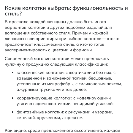
Какие колготки выбрать: функциональность и
стиль?
В арсенале каждой женщины должно быть много
вариантов колготок и других подобных изделий для
воплощения собственного стиля. Причем у каждой
женщины свои ориентиры при выборе колготок— кто-то
предпочитает классический стиль, а кто-то готов
экспериментировать с цветами и формами.
Современный магазин колготок может предложить
чулочную продукцию следующей классификации:
классические колготки: с шортиками и без них, с
завышенной и заниженной талией, бесшовные,
утепленные из микрофибры, с силиконовым поясом,
ажурными трусиками и так далее;
корректирующие колготки: с моделирующими
утягивающими шортиками, невидимой утяжкой;
фантазийные колготки: с рисунками и узорами,
сеточкой, кружевами, люрексом.
Как видно, среди предложенного ассортимента, каждая