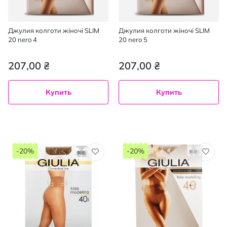
Джулия колготи жіночі SLIM
Джулия колготи жіночі SLIM
20 nero 4
20 nero 5
207,00 ₴
207,00 ₴
Купить
Купить
-20%
-20%