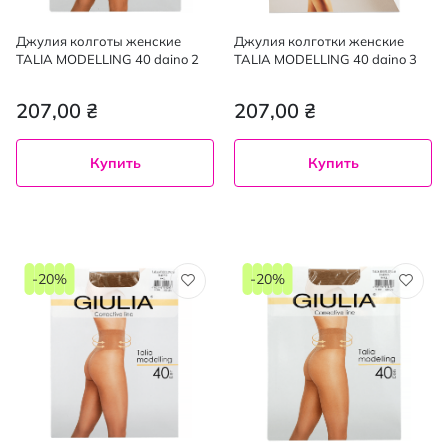
Джулия колготы женские
Джулия колготки женские
TALIA MODELLING 40 daino 2
TALIA MODELLING 40 daino 3
207,00 ₴
207,00 ₴
Купить
Купить
-20%
-20%