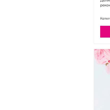
Дели
реко
Катег