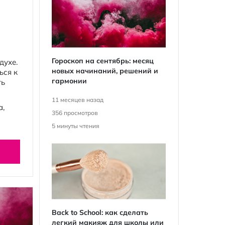
Гороскоп на сентябрь: месяц
духе.
новых начинаний, решений и
ься к
гармонии
ть
11 месяцев назад
а,
356
просмотров
5
минуты чтения
Back to School: как сделать
легкий макияж для школы или