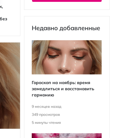
к,
Гідрофільні олії
Кудрявый метод для
Дрібни
волос
доглядо
без
центел
Недавно добавленные
Гороскоп на ноябрь: время
замедлиться и восстановить
гармонию
9 месяцев назад
349
просмотров
5
минуты чтения