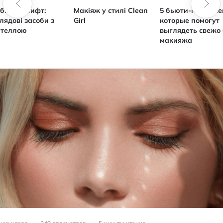
ібний шрифт:
Макіяж у стилі Clean
5 бьюти-привыче
лядові засоби з
Girl
которые помогут
нтеллою
выглядеть свежо 
макияжа