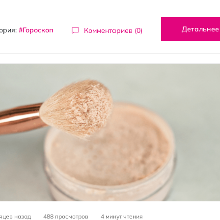
Детальнее
ория:
#Гороскоп
Комментариев (0)
яцев назад
488 просмотров
4
минут чтения