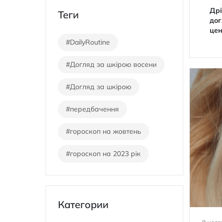
ычек,
Гідрофільні олії
Кудрявый метод для
Др
Теги
гут
волос
дог
ежо без
це
#DailyRoutine
#Догляд за шкірою восени
#Догляд за шкірою
#передбачення
#гороскоп на жовтень
#гороскоп на 2023 рік
Категории