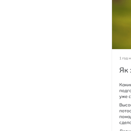
1 год 
Як 
Какие
подг
уже 
Высо
пото
пома
сдел