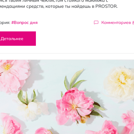
мся твоим личным чеклистом стойкого макияжа с
мендациями средств, которые ты найдешь в PROSTOR.
ория:
#Вопрос дня
Комментариев (
Детальнее