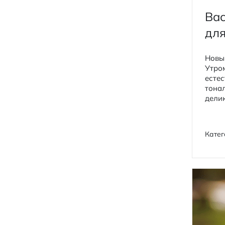
Bac
для
Новы
Утром
естес
тонал
делик
Катег