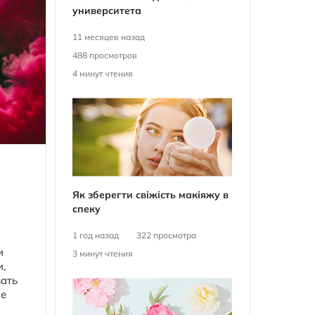
университета
11 месяцев назад
488
просмотров
4
минут чтения
Як зберегти свіжість макіяжу в
спеку
1 год назад
322
просмотра
и
3
минут чтения
и,
вать
ые