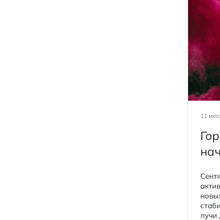
11 мес
Гор
нач
Сент
актив
новы
стаби
лучи