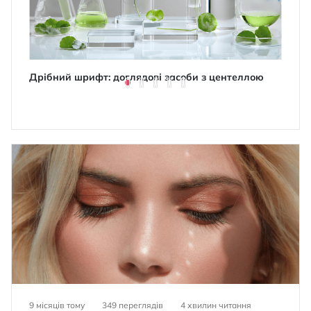
Дрібний шрифт: доглядові засоби з центеллою
Макія
9 місяців тому
349 переглядів
4
хвилин читання