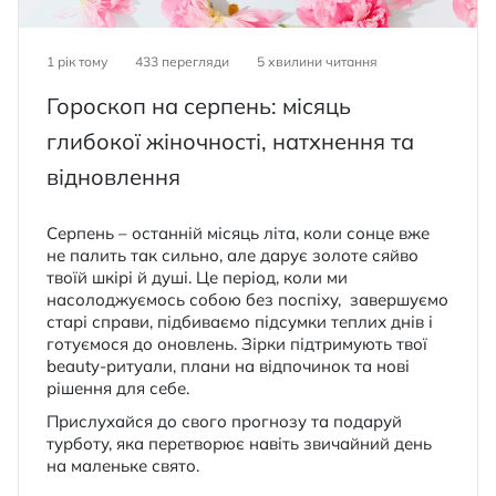
1 рік тому
433 перегляди
5
хвилини читання
Гороскоп на серпень: місяць
глибокої жіночності, натхнення та
відновлення
Серпень – останній місяць літа, коли сонце вже
не палить так сильно, але дарує золоте сяйво
твоїй шкірі й душі. Це період, коли ми
насолоджуємось собою без поспіху, завершуємо
старі справи, підбиваємо підсумки теплих днів і
готуємося до оновлень. Зірки підтримують твої
beauty-ритуали, плани на відпочинок та нові
рішення для себе.
Прислухайся до свого прогнозу та подаруй
турботу, яка перетворює навіть звичайний день
на маленьке свято.