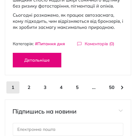
без ризику фотостаріння, пігментації й опіків.
Сьогодні розкажемо, як працює автозасмага,
кому підходить, чим відрізняються від бронзерів, і
як зробити засмагу максимально природною.
Категорія:
#Питання дня
Коментарів (0)
Детальніше
Сторінка
You're currently reading page
Сторінка
Сторінка
Сторінка
Сторінка
Сторінка
Сторі
Наст
1
2
3
4
5
...
50
Підпишись на новини