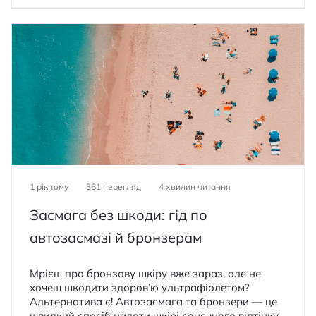
1 рік тому
361 перегляд
4
хвилин читання
Засмага без шкоди: гід по
автозасмазі й бронзерам
Мрієш про бронзову шкіру вже зараз, але не
хочеш шкодити здоров’ю ультрафіолетом?
Альтернатива є! Автозасмага та бронзери — це
швидкий спосіб надати шкірі сонячного відтінку