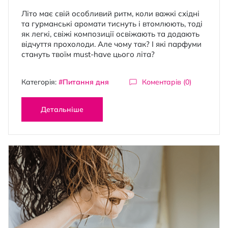
Літо має свій особливий ритм, коли важкі східні
та гурманські аромати тиснуть і втомлюють, тоді
як легкі, свіжі композиції освіжають та додають
відчуття прохолоди. Але чому так? І які парфуми
стануть твоїм must-have цього літа?
Категорія:
#Питання дня
Коментарів (0)
Детальніше