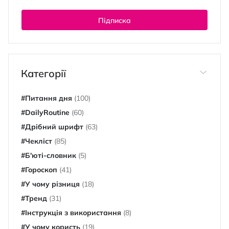
Підписка
Категорії
#Питання дня
(100)
#DailyRoutine
(60)
#Дрібний шрифт
(63)
#Чекліст
(85)
#Б'юті-словник
(5)
#Гороскоп
(41)
#У чому різниця
(18)
#Тренд
(31)
#Інструкція з використання
(8)
#У чому користь
(19)