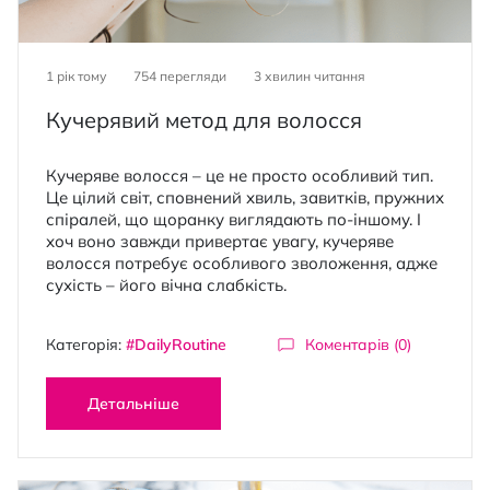
1 рік тому
754 перегляди
3
хвилин читання
Кучерявий метод для волосся
Кучеряве волосся – це не просто особливий тип.
Це цілий світ, сповнений хвиль, завитків, пружних
спіралей, що щоранку виглядають по-іншому. І
хоч воно завжди привертає увагу, кучеряве
волосся потребує особливого зволоження, адже
сухість – його вічна слабкість.
Категорія:
#DailyRoutine
Коментарів (0)
Детальніше