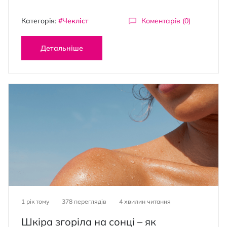
Категорія:
#Чекліст
Коментарів (0)
Детальніше
1 рік тому
378 переглядів
4
хвилин читання
Шкіра згоріла на сонці – як