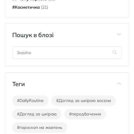
#Косметичка
(21)
Пошук в блозі
Теги
#DailyRoutine
#Догляд за шкірою восени
#Догляд за шкірою
#передбачення
#гороскоп на жовтень