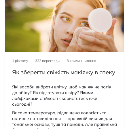
1 рік тому
322 перегляди
3
хвилин читання
Як зберегти свіжість макіяжу в спеку
Які засоби вибрати влітку, щоб макіяж не потік
до обіду? Як підготувати шкіру? Якими
лайфхаками стійкості скористатись вже
сьогодні?
Висока температура, підвищена вологість та
активне потовиділення – справжній виклик для
тональної основи, туші та помади. Але правильна