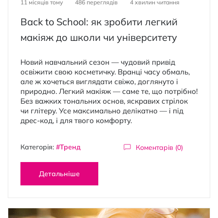
11 місяців тому
486 переглядів
4
хвилин читання
Back to School: як зробити легкий
макіяж до школи чи університету
Новий навчальний сезон — чудовий привід
освіжити свою косметичку. Вранці часу обмаль,
але ж хочеться виглядати свіжо, доглянуто і
природно. Легкий макіяж — саме те, що потрібно!
Без важких тональних основ, яскравих стрілок
чи глітеру. Усе максимально делікатно — і під
дрес-код, і для твого комфорту.
Категорія:
#Тренд
Коментарів (0)
Детальніше