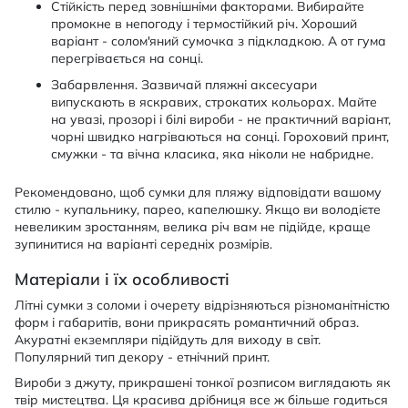
Стійкість перед зовнішніми факторами. Вибирайте
промокне в непогоду і термостійкий річ. Хороший
варіант - солом'яний сумочка з підкладкою. А от гума
перегрівається на сонці.
Забарвлення. Зазвичай пляжні аксесуари
випускають в яскравих, строкатих кольорах. Майте
на увазі, прозорі і білі вироби - не практичний варіант,
чорні швидко нагріваються на сонці. Гороховий принт,
смужки - та вічна класика, яка ніколи не набридне.
Рекомендовано, щоб сумки для пляжу відповідати вашому
стилю - купальнику, парео, капелюшку. Якщо ви володієте
невеликим зростанням, велика річ вам не підійде, краще
зупинитися на варіанті середніх розмірів.
Матеріали і їх особливості
Літні сумки з соломи і очерету відрізняються різноманітністю
форм і габаритів, вони прикрасять романтичний образ.
Акуратні екземпляри підійдуть для виходу в світ.
Популярний тип декору - етнічний принт.
Вироби з джуту, прикрашені тонкої розписом виглядають як
твір мистецтва. Ця красива дрібниця все ж більше годиться