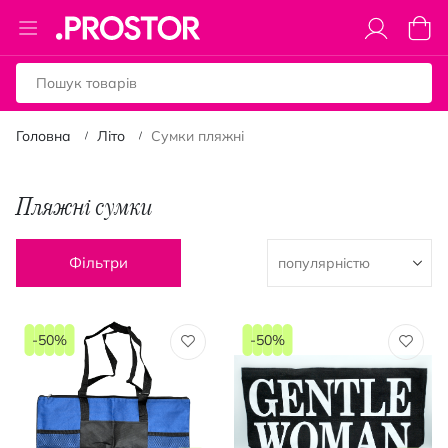
Toggle
Коши
Nav
Головна
Літо
Сумки пляжні
Пляжні сумки
Фільтри
-50%
-50%