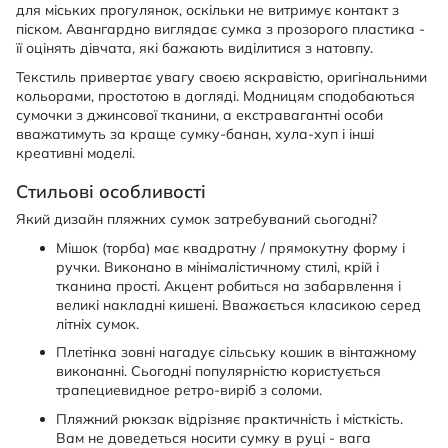
для міських прогулянок, оскільки не витримує контакт з
піском. Авангардно виглядає сумка з прозорого пластика -
її оцінять дівчата, які бажають виділитися з натовпу.
Текстиль привертає увагу своєю яскравістю, оригінальними
кольорами, простотою в догляді. Модницям сподобаються
сумочки з джинсової тканини, а екстравагантні особи
вважатимуть за краще сумку-банан, хула-хуп і інші
креативні моделі.
Стильові особливості
Який дизайн пляжних сумок затребуваний сьогодні?
Мішок (торба) має квадратну / прямокутну форму і
ручки. Виконано в мінімалістичному стилі, крій і
тканина прості. Акцент робиться на забарвлення і
великі накладні кишені. Вважається класикою серед
літніх сумок.
Плетінка зовні нагадує сільську кошик в вінтажному
виконанні. Сьогодні популярністю користується
трапециевидное ретро-виріб з соломи.
Пляжний рюкзак відрізняє практичність і місткість.
Вам не доведеться носити сумку в руці - вага