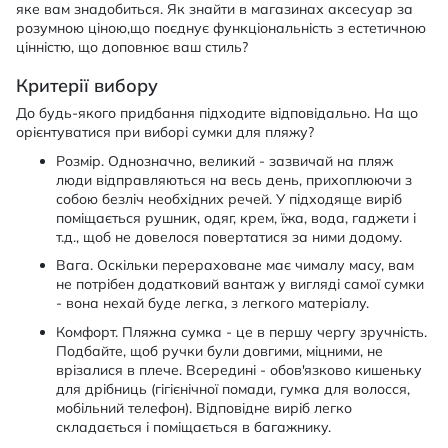
яке вам знадобиться. Як знайти в магазинах аксесуар за
розумною ціною,що поєднує функціональність з естетичною
цінністю, що доповнює ваш стиль?
Критерії вибору
До будь-якого придбання підходите відповідально. На що
орієнтуватися при виборі сумки для пляжу?
Розмір. Однозначно, великий - зазвичай на пляж
люди відправляються на весь день, прихоплюючи з
собою безліч необхідних речей. У підходяще виріб
поміщається рушник, одяг, крем, їжа, вода, гаджети і
т.д., щоб не довелося повертатися за ними додому.
Вага. Оскільки перераховане має чималу масу, вам
не потрібен додатковий вантаж у вигляді самої сумки
- вона нехай буде легка, з легкого матеріалу.
Комфорт. Пляжна сумка - це в першу чергу зручність.
Подбайте, щоб ручки були довгими, міцними, не
врізалися в плече. Всередині - обов'язково кишеньку
для дрібниць (гігієнічної помади, гумка для волосся,
мобільний телефон). Відповідне виріб легко
складається і поміщається в багажнику.