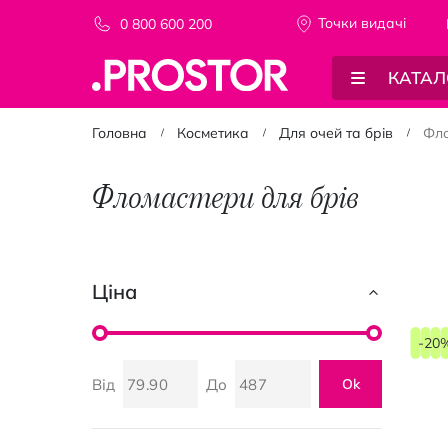
Точки видачi
0 800 600 200
КАТАЛ
Головна
Косметика
Для очей та брів
Фло
Фломастери для брів
Ціна
-20
Від
До
Ok