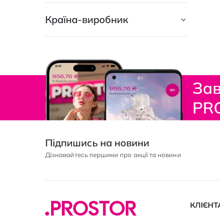
Без фосфатів
2
Країна-виробник
Безсульфатні
1
Не містить мила
1
Не містить пальмової олії
1
Зав
PR
Підпишись на новини
Дізнавайтесь першими про акції та новини
КЛІЄНТ