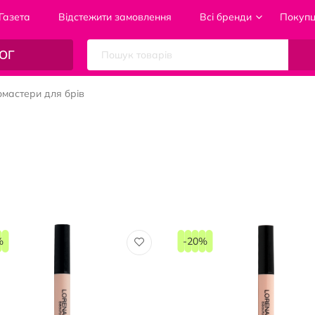
Газета
Відстежити замовлення
Всі бренди
Покуп
ОГ
мастери для брів
%
-20%