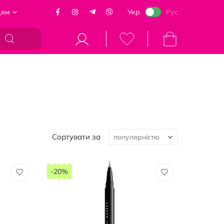
цям
Укр
Рус
Кошик
Сортувати за
-20%