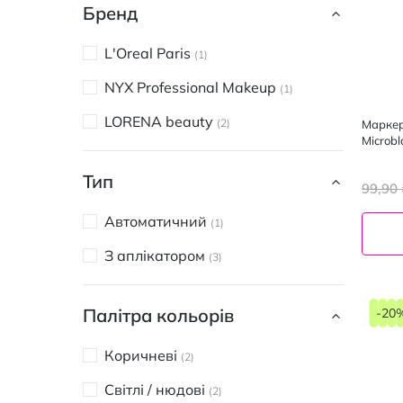
Бренд
L'Oreal Paris
1
NYX Professional Makeup
1
LORENA beauty
2
Маркер
Microb
Тип
99,90 
Автоматичний
1
З аплікатором
3
Палітра кольорів
-20
Коричневі
2
Світлі / нюдові
2