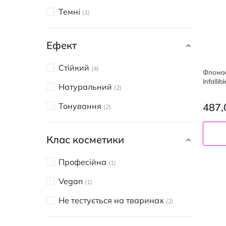
Темні
1
Ефект
Стійкий
4
Фломаст
Infalli
Натуральний
2
487,
Тонування
2
Клас косметики
Blond
Професійна
1
Vegan
1
Не тестується на тваринах
2