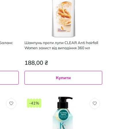
 Баланс
Шампунь проти лупи CLEAR Anti hairfall
Women захист від випадіння 360 мл
188,00 ₴
Купити
225
360
мл
мл
-41%