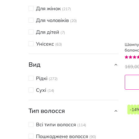
NEO
2
Для жінок
217
La Ferme
3
Для чоловіків
20
Nua
6
Для дітей
7
Elseve
11
Унісекс
Шампун
63
Pantene
баланс
6
і сухог
Рейтин
Johnson&Johnson
94%
2
Вид
169,0
BC Bonacure
5
Рідкі
272
Tsubaki
1
Сухі
14
Bed Head
6
Bilou
-14
Тип волосся
1
Biotop
2
Всі типи волосся
114
JEAN LEN
5
Пошкоджене волосся
90