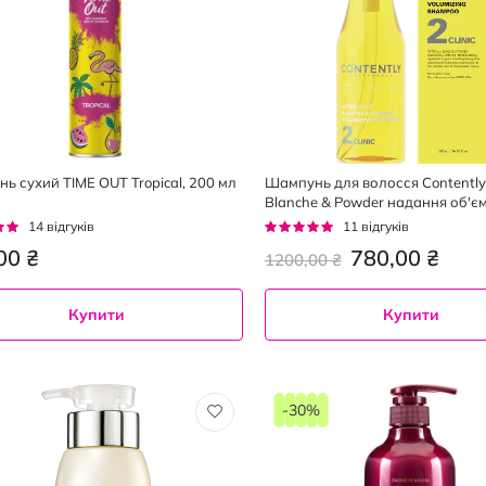
ь сухий TIME OUT Tropical, 200 мл
Шампунь для волосся Contently A
Blanche & Powder надання об'є
г:
Рейтинг:
14
відгуків
11
відгуків
95%
00 ₴
780,00 ₴
1200,00 ₴
Купити
Купити
-30%