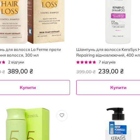
ь для волосся La Ferme проти
Шампунь для волосся KeraSys Ha
ння волосся, 300 мл
Repairing відновлюючий, 400 мл
г:
Рейтинг:
2
відгуки
7
відгуків
91%
389,00 ₴
239,00 ₴
0 ₴
399,00 ₴
Купити
Купити