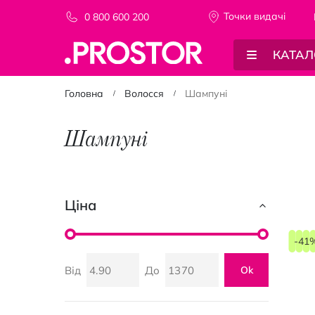
Точки видачi
0 800 600 200
КАТАЛ
Головна
Волосся
Шампуні
Шампуні
Ціна
-41
Від
До
Ok