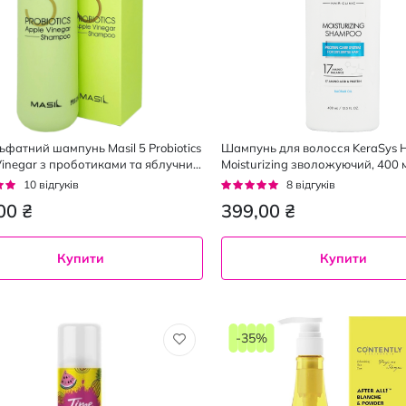
ьфатний шампунь Masil 5 Probiotics
Шампунь для волосся KeraSys Ha
Vinegar з проботиками та яблучним
Moisturizing зволожуючий, 400 
300 мл
г:
Рейтинг:
10
відгуків
8
відгуків
100%
00 ₴
399,00 ₴
Купити
Купити
-35%