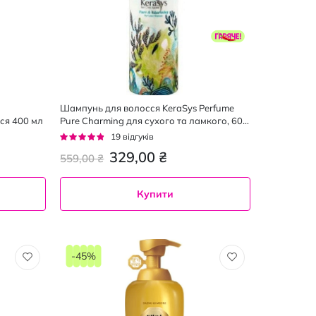
Шампунь для волосся KeraSys Perfume
ся 400 мл
Pure Charming для сухого та ламкого, 600
мл
Рейтинг:
19
відгуків
91%
329,00 ₴
559,00 ₴
Купити
-45%