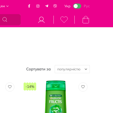
цям
Укр
Рус
Кошик
Сортувати за
-14%