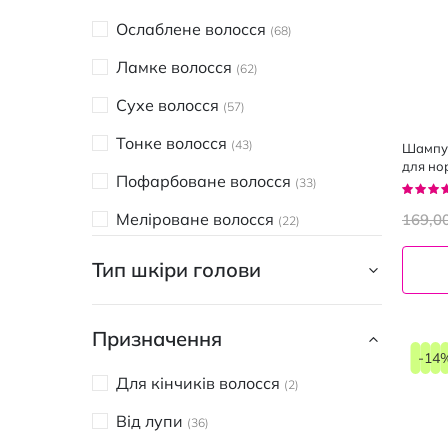
CHI
7
Ослаблене волосся
68
Contently
2
Ламке волосся
62
DeMira Professional
5
Сухе волосся
57
DeMira Professional KASSIA
7
Тонке волосся
43
Шампун
для но
Ducray
3
Пофарбоване волосся
33
волосс
Рейтин
93%
EkoLine
4
Меліроване волосся
169,0
22
LEIA
3
Жирне волосся
20
Тип шкіри голови
Fortesse KeraVital
6
Нормальне волосся
17
Fortesse
1
Освітлене волосся
Призначення
13
jNOWA
-14
5
Світле волосся
7
Для кінчиків волосся
2
L'ANGELICA
1
Кучеряве волосся
6
Від лупи
36
La'dor
14
Довге волосся