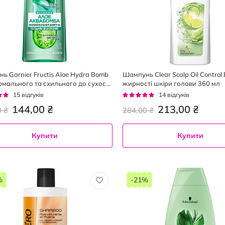
ь Garnier Fructis Aloe Hydra Bomb
Шампунь Clear Scalp Oil Control
рмального та схильного до сухості
жирності шкіри голови 360 мл
я 400 мл
г:
Рейтинг:
15
відгуків
14
відгуків
96%
144,00 ₴
213,00 ₴
0 ₴
284,00 ₴
Купити
Купити
%
-21%