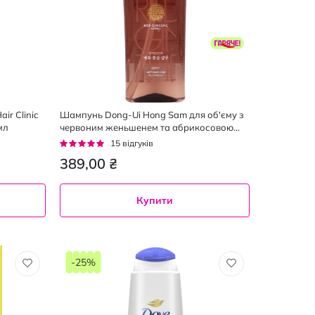
ir Clinic
Шампунь Dong-Ui Hong Sam для об'єму з
мл
червоним женьшенем та абрикосовою
квіткою 500 мл
Рейтинг:
15
відгуків
95%
389,00 ₴
Купити
500
мл
-25%