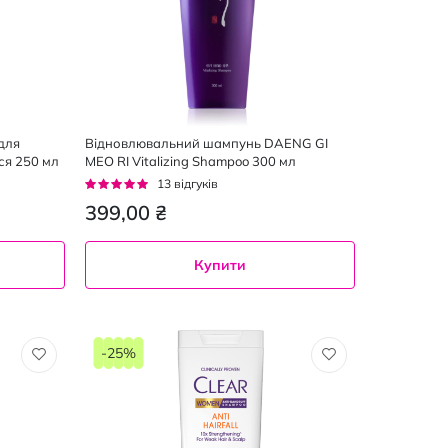
 для
Відновлювальний шампунь DAENG GI
ся 250 мл
MEO RI Vitalizing Shampoo 300 мл
Рейтинг:
13
відгуків
95%
399,00 ₴
Купити
300
мл
-25%