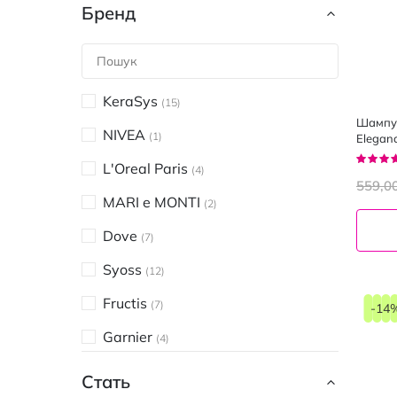
Бренд
KeraSys
15
Шампун
NIVEA
1
Elegan
Рейтин
L'Oreal Paris
4
90%
559,0
MARI e MONTI
2
Dove
7
Syoss
12
Fructis
7
-14
Garnier
4
Gliss kur
10
Стать