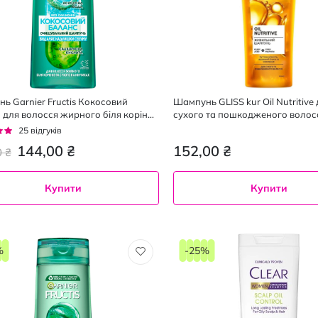
ь Garnier Fructis Кокосовий
Шампунь GLISS kur Oil Nutritive
 для волосся жирного біля коріння
сухого та пошкодженого волос
о на кінчиках 400 мл
г:
25
відгуків
144,00 ₴
152,00 ₴
0 ₴
Купити
Купити
250
400
мл
мл
%
-25%