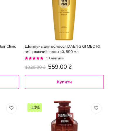
ir Clinic
Шампунь для волосся DAENG GI MEO RI
зміцнюючий золотий, 500 мл
Рейтинг:
13
відгуків
95%
559,00 ₴
1020,00 ₴
Купити
-40%