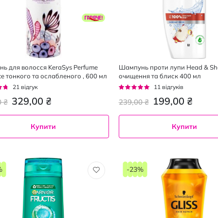
ь для волосся KeraSys Perfume
Шампунь проти лупи Head & Sh
ce тонкого та ослабленого , 600 мл
очищення та блиск 400 мл
г:
Рейтинг:
21
відгук
11
відгуків
95%
329,00 ₴
199,00 ₴
0 ₴
239,00 ₴
Купити
Купити
%
-23%