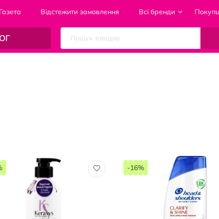
Газета
Відстежити замовлення
Всі бренди
Покуп
ОГ
%
-16%