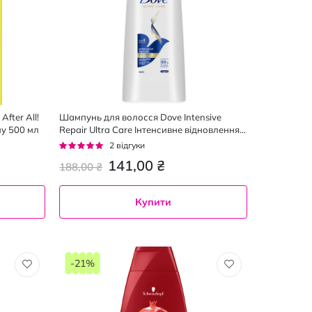
fter All!
Шампунь для волосся Dove Intensive
му 500 мл
Repair Ultra Care Інтенсивне відновлення ,
400 мл
Рейтинг:
2
відгуки
100%
141,00 ₴
188,00 ₴
Купити
-21%