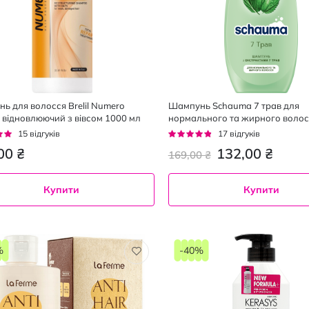
ь для волосся Brelil Numero
Шампунь Schauma 7 трав для
відновлюючий з вівсом 1000 мл
нормального та жирного волос
г:
Рейтинг:
15
відгуків
17
відгуків
92%
00 ₴
132,00 ₴
169,00 ₴
Купити
Купити
%
-40%