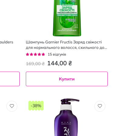
oulders
Шампунь Garnier Fructis Заряд свіжості
для нормального волосся, схильного до
жирності 400 мл
Рейтинг:
15
відгуків
93%
144,00 ₴
169,00 ₴
Купити
-38%