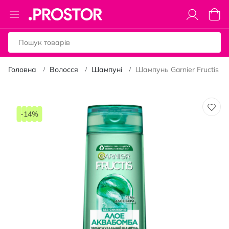
Toggle
Коши
Nav
Головна
Волосся
Шампуні
Шампунь Garnier Fructis A
Перейти
до
-14%
кінця
галереї
зображень