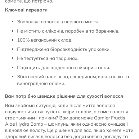
саме те, що потрібно.
Ключові переваги
Зволожує волосся з першого миття.
Не містить силіконів, парабенів та барвників.
100% веганський склад.
Підтверджена біорозкладність упаковки.
Не тестується на тваринах.
Підходить для щоденного використання.
Збагачений алое вера, гліцерином, кокосовою та
виноградною оліями.
Вам потрібно швидке рішення для сухості волосся
Вам знайома ситуація, коли після миття волосся
відчувається стягнутість шкіри голови, а саме волосся
стає тьмяним і ламким? Вам допоможе Garnier Fructis
Aloe Hydra Bomb – шампунь, який одночасно очищає і
відновлює вологу. Це рішення для вас, якщо хочете мати
здоровий вигляд волосся без додаткового догляду та