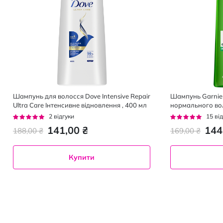
Шампунь для волосся Dove Intensive Repair
Шампунь Garnier 
Ultra Care Інтенсивне відновлення , 400 мл
нормального вол
жирності 400 мл
Рейтинг:
Рейтинг:
2
відгуки
15
від
100%
93%
141,00 ₴
144
188,00 ₴
169,00 ₴
Купити