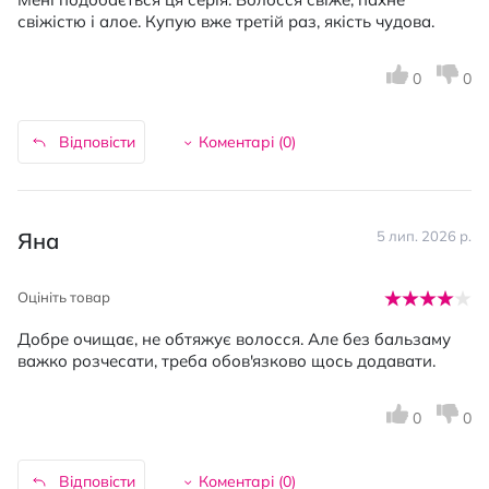
свіжістю і алое. Купую вже третій раз, якість чудова.
0
0
Відповісти
Коментарі (
0
)
Яна
5 лип. 2026 р.
Оцініть товар
Добре очищає, не обтяжує волосся. Але без бальзаму
важко розчесати, треба обов'язково щось додавати.
0
0
Відповісти
Коментарі (
0
)