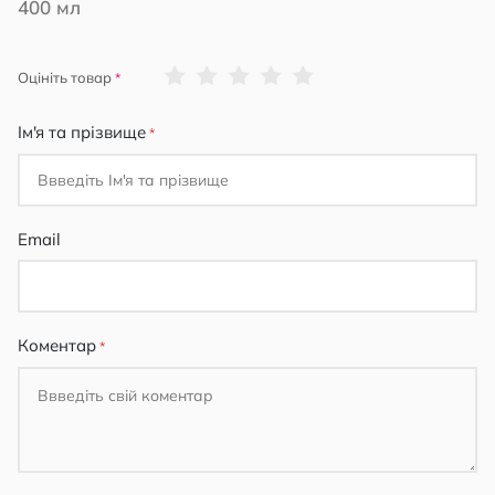
400 мл
1
2
3
4
5
Оцініть товар
star
stars
stars
stars
stars
Ім'я та прізвище
Email
Коментар