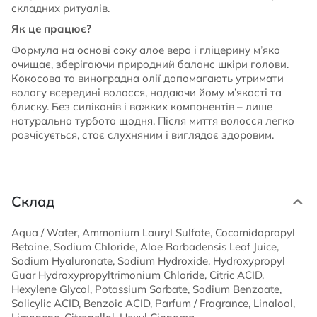
складних ритуалів.
Як це працює?
Формула на основі соку алое вера і гліцерину м’яко
очищає, зберігаючи природний баланс шкіри голови.
Кокосова та виноградна олії допомагають утримати
вологу всередині волосся, надаючи йому м’якості та
блиску. Без силіконів і важких компонентів – лише
натуральна турбота щодня. Після миття волосся легко
розчісується, стає слухняним і виглядає здоровим.
Склад
Aqua / Water, Ammonium Lauryl Sulfate, Cocamidopropyl
Betaine, Sodium Chloride, Aloe Barbadensis Leaf Juice,
Sodium Hyaluronate, Sodium Hydroxide, Hydroxypropyl
Guar Hydroxypropyltrimonium Chloride, Citric ACID,
Hexylene Glycol, Potassium Sorbate, Sodium Benzoate,
Salicylic ACID, Benzoic ACID, Parfum / Fragrance, Linalool,