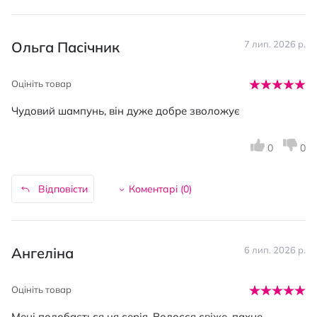
Ольга Пасічник
7 лип. 2026 р.
Оцініть товар
Чудовий шампунь, він дуже добре зволожує
0
0
Відповісти
Коментарі (
0
)
Ангеліна
6 лип. 2026 р.
Оцініть товар
Мені подобається ця серія. Волосся свіже, пахне