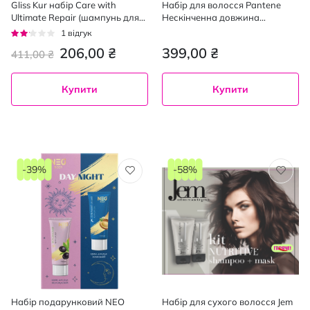
Gliss Kur набір Care with
Набір для волосся Pantene
Ultimate Repair (шампунь для
Нескінченна довжина
волосся, 400 мл+бальзам для
(Шампунь 400 мл + Бальзам-
Рейтинг:
1
відгук
волосся, 200 мл)
ополіскувач 220 мл)
40%
206,00 ₴
399,00 ₴
411,00 ₴
Купити
Купити
-39%
-58%
Набір подарунковий NEO
Набір для сухого волосся Jem