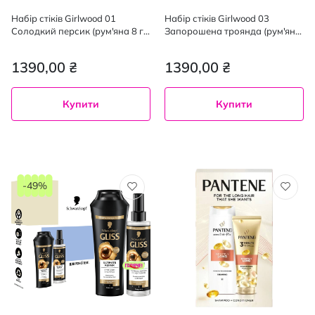
Набір стіків Girlwood 01
Набір стіків Girlwood 03
Солодкий персик (рум'яна 8 г
Запорошена троянда (рум'яна
+ хайлайтер 8 г + бронзер 8 г)
8 г + хайлайтер 8 г + бронзер 8
г)
1390,00 ₴
1390,00 ₴
Купити
Купити
-49%