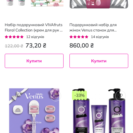
Набір подарунковий VIVAfruts
Подарунковий набір для
Floral Collection (крем для рук 2
жінок Venus станок для
шт. х 60 мл)
гоління ComfortGlide
Рейтинг:
Рейтинг:
12
відгуків
14
відгуків
Sugarberry Miami з 3 змінними
95%
93%
73,20 ₴
860,00 ₴
122,00 ₴
картриджами + кріплення +
косметичка
Купити
Купити
-33%