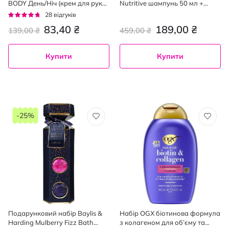
BODY День/Ніч (крем для рук
Nutritive шампунь 50 мл +
зволожуючий 75 мл + крем
маска 50 мл
Рейтинг:
28
відгуків
для рук живильний 75 мл)
90%
83,40 ₴
189,00 ₴
139,00 ₴
459,00 ₴
Купити
Купити
-25%
Подарунковий набір Baylis &
Набір OGX біотинова формула
Harding Mulberry Fizz Bath
з колагеном для об’єму та