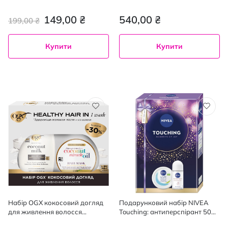
Fizzers бомби для ванни 3 шт. х
зміцнення волосся шампунь
100 г
385 мл + кондиціонер 385 мл
149,00 ₴
540,00 ₴
199,00 ₴
Купити
Купити
Набір OGX кокосовий догляд
Подарунковий набір NIVEA
для живлення волосся
Touching: антиперспірант 50
шампунь 385 мл + маска 300
мл, крем універсальний 200 мл