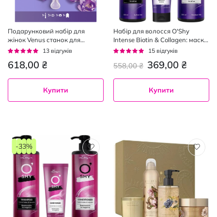
Подарунковий набір для
Набір для волосся O'Shy
жінок Venus станок для
Intense Biotin & Collagen: маска
гоління ComfortGlide Breeze з 3
200 мл, шампунь 500 мл,
Рейтинг:
Рейтинг:
13
відгуків
15
відгуків
змінними картриджами +
кондиціонер 500 мл
97%
93%
618,00 ₴
369,00 ₴
558,00 ₴
дорожній футляр + кріплення
Купити
Купити
-33%