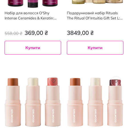
Набір для волосся O'Shy
Подарунковий набір Rituals
Intense Ceramides & Keratin:
The Ritual Of Intuitia Gift Set L:
маска 200 мл, шампунь 500
Гель 200 мл + Крем 175 мл +
мл, кондиціонер 500 мл
Мило 230 мл + Свічка 140 г
369,00 ₴
3849,00 ₴
558,00 ₴
Купити
Купити