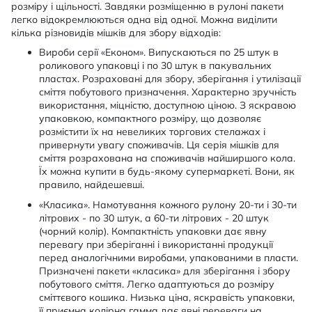
розміру і щільності. Завдяки розміщенню в рулоні пакети
легко відокремлюються одна від одної. Можна виділити
кілька різновидів мішків для збору відходів:
Вироби серії «Економ». Випускаються по 25 штук в
роликового упаковці і по 30 штук в пакувальних
пластах. Розраховані для збору, зберігання і утилізації
сміття побутового призначення. Характерно зручність
використання, міцністю, доступною ціною. З яскравою
упаковкою, компактного розміру, що дозволяє
розмістити їх на невеликих торгових стелажах і
привернути увагу споживачів. Ця серія мішків для
сміття розрахована на споживачів найширшого кола.
Їх можна купити в будь-якому супермаркеті. Вони, як
правило, найдешевші.
«Класика». Намотування кожного рулону 20-ти і 30-ти
літрових - по 30 штук, а 60-ти літрових - 20 штук
(чорний колір). Компактність упаковки дає явну
перевагу при зберіганні і використанні продукції
перед аналогічними виробами, упакованими в пласти.
Призначені пакети «класика» для зберігання і збору
побутового сміття. Легко адаптуються до розміру
сміттєвого кошика. Низька ціна, яскравість упаковки,
її приємна колірна гамма дає явні переваги на