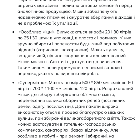
вітринах магазинів і полицях оптових компаній перед
аналогічною продукцією. Мішки забезпечують
надзвичайно гігієнічне і акуратне зберігання відходів і
не є проблемою їх утилізації.
«Особливо міцні». Випускаються вироби 20 і 30 літрів
по 25 і 30 штук в упаковці, в пластах і роликах. У них
зручно збирати і переносити будь-який вид побутових
відходів (харчових і нехарчових). Мають кулиску,
завдяки якій, під час спорожнення кошика повний
мішок можна зв'язати і підготувати до вивезення.
Таким чином, вони утримують неприємні запахи і
перешкоджають поширенню мікробів.
«Суперміцна». Мають розміри 500 * 850 мм, ємністю 60
літрів і 700 * 1100 мм ємністю 120 літрів. Розрахований
мішок для збору і зберігання об'ємного сміття,
перенесення великогабаритних речей (постільних
речей, одягу, посилок і ін.). Дані пакети широко
використовуються в процесі благоустрою міських
вулиць, при збиранні великогабаритного сміття. Також
можна застосувати в готельно-господарських
комплексах, санаторіях, базах відпочинку. Але
особливо в побуті - при ремонті і збиранні, на