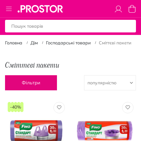
Toggle
Коши
Nav
Головна
Дім
Господарські товари
Сміттєві пакети
Сміттєві пакети
Фільтри
-40%