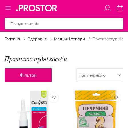
Toggle
Коши
Nav
Головна
Здоров`я
Медичні товари
Протизастудні за
Протизастудні засоби
Фільтри