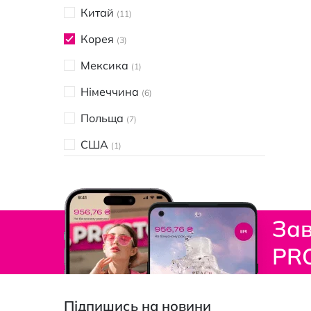
1
Китай
11
Без формальдегіду
1
Корея
3
Без фосфатів
1
Мексика
1
Не містить мила
1
Німеччина
6
Польща
7
США
1
Туреччина
1
Фінляндія
1
Зав
Франція
1
PR
Підпишись на новини