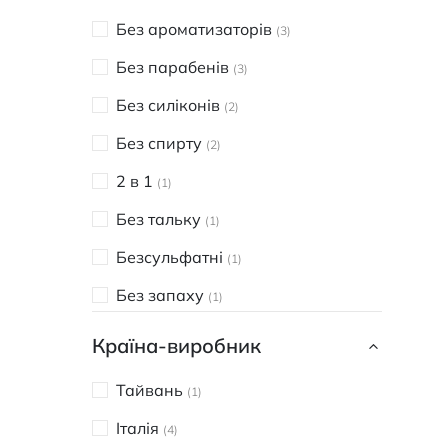
Без ароматизаторів
3
Без парабенів
3
Без силіконів
2
Без спирту
2
2 в 1
1
Без тальку
1
Безсульфатні
1
Без запаху
1
Без глютену
1
Країна-виробник
Без ГМО
1
Тайвань
1
Без мінеральних олій
1
Італія
4
Без солі