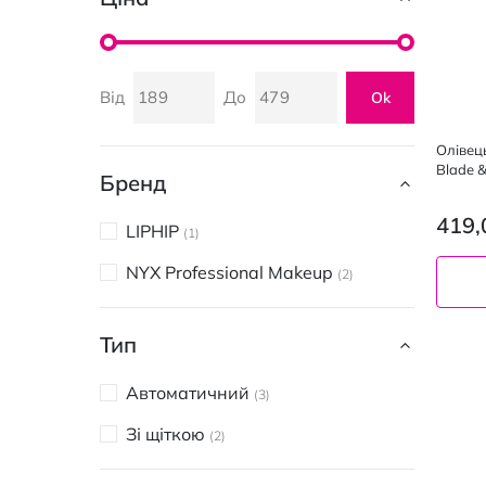
Від
До
Ok
Олівець
Blade &
Бренд
419,
LIPHIP
1
NYX Professional Makeup
2
Тип
04 Ta
Автоматичний
3
Зі щіткою
2