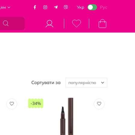
цям
Укр
Рус
Кошик
Сортувати за
-34%