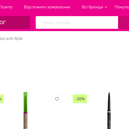
Газета
Відстежити замовлення
Всі бренди
Покуп
ОГ
вці для брів
%
-20%