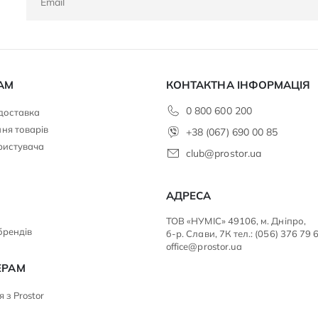
АМ
КОНТАКТНА ІНФОРМАЦІЯ
0 800 600 200
 доставка
ня товарів
+38 (067) 690 00 85
ристувача
club@prostor.ua
АДРЕСА
ТОВ «НУМІС» 49106, м. Дніпро,
брендів
б-р. Слави, 7К тел.: (056) 376 79 
office@prostor.ua
ЕРАМ
 з Prostor