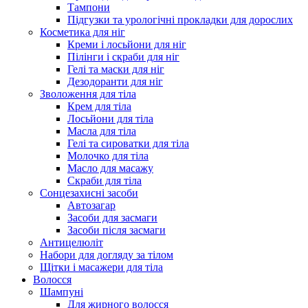
Тампони
Підгузки та урологічні прокладки для дорослих
Косметика для ніг
Креми і лосьйони для ніг
Пілінги і скраби для ніг
Гелі та маски для ніг
Дезодоранти для ніг
Зволоження для тіла
Крем для тіла
Лосьйони для тіла
Масла для тіла
Гелі та сироватки для тіла
Молочко для тіла
Масло для масажу
Скраби для тіла
Сонцезахисні засоби
Автозагар
Засоби для засмаги
Засоби після засмаги
Антицелюліт
Набори для догляду за тілом
Щітки і масажери для тіла
Волосся
Шампуні
Для жирного волосся