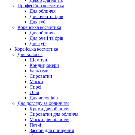
Декор для нігтів
Професійна косметика
Для обличчя
Для очей та брів
Для губ
Корейська косметика
Для обличчя
Для очей та брів
Для губ
Корейська косметика
Для волосся
Шампуні
Кондиціонери
Бальзами
Сироватки
Маски
Спреї
Олія
Для чоловіків
Для догляду за обличчям
Креми для обличчя
Сироватки для обличчя
Маски для обличчя
Патчі
Засоби для очищення