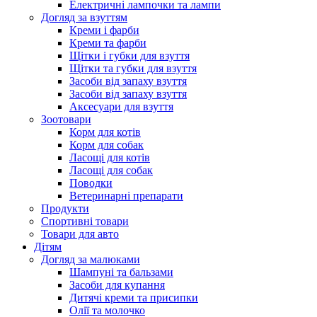
Електричні лампочки та лампи
Догляд за взуттям
Креми і фарби
Креми та фарби
Щітки і губки для взуття
Щітки та губки для взуття
Засоби від запаху взуття
Засоби від запаху взуття
Аксесуари для взуття
Зоотовари
Корм для котів
Корм для собак
Ласощі для котів
Ласощі для собак
Поводки
Ветеринарні препарати
Продукти
Спортивні товари
Товари для авто
Дітям
Догляд за малюками
Шампуні та бальзами
Засоби для купання
Дитячі креми та присипки
Олії та молочко