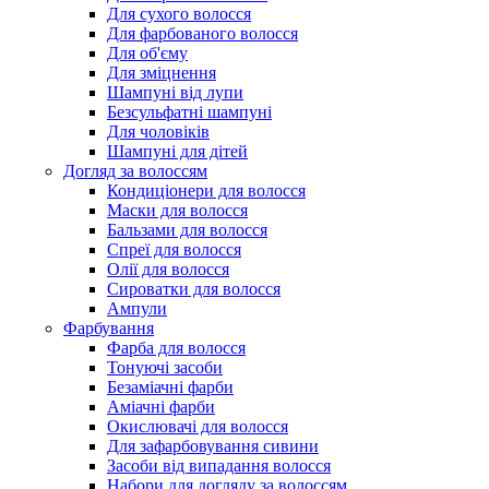
Для сухого волосся
Для фарбованого волосся
Для об'єму
Для зміцнення
Шампуні від лупи
Безсульфатні шампуні
Для чоловіків
Шампуні для дітей
Догляд за волоссям
Кондиціонери для волосся
Маски для волосся
Бальзами для волосся
Спреї для волосся
Олії для волосся
Сироватки для волосся
Ампули
Фарбування
Фарба для волосся
Тонуючі засоби
Безаміачні фарби
Аміачні фарби
Окислювачі для волосся
Для зафарбовування сивини
Засоби від випадання волосся
Набори для догляду за волоссям