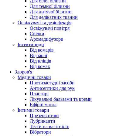
Для білої білизни
Для темної білизни
Для дитячої білизни
Для делікатних тканин
Освіжувачі та дезінфекція
Освіжувачі повітря
Свічки
Аромадифузори
Інсектициди
Від комарів
Від молі
Від кліщів
Від комах
Здоров'я
Медичні товари
Протизастудні засоби
Антисептики для рук
Пластирі
Лікувальні бальзами та креми
Ефірні масла
Інтимні товари
Презервативи
Лубриканти
Тести на вагітність
Вібратори