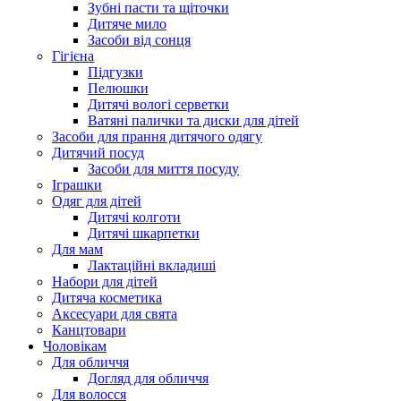
Зубні пасти та щіточки
Дитяче мило
Засоби від сонця
Гігієна
Підгузки
Пелюшки
Дитячі вологі серветки
Ватяні палички та диски для дітей
Засоби для прання дитячого одягу
Дитячий посуд
Засоби для миття посуду
Іграшки
Одяг для дітей
Дитячі колготи
Дитячі шкарпетки
Для мам
Лактаційні вкладиші
Набори для дітей
Дитяча косметика
Аксесуари для свята
Канцтовари
Чоловікам
Для обличчя
Догляд для обличчя
Для волосся