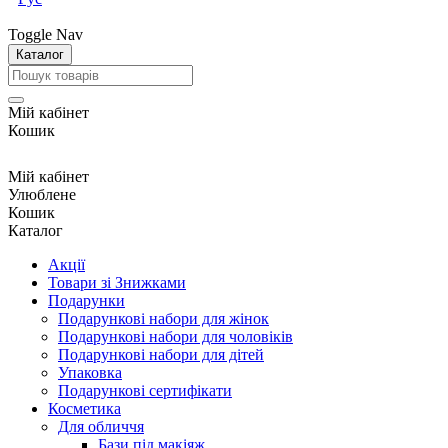
Toggle Nav
Каталог
Мій кабінет
Кошик
Мій кабінет
Улюблене
Кошик
Каталог
Акції
Товари зі Знижками
Подарунки
Подарункові набори для жінок
Подарункові набори для чоловіків
Подарункові набори для дітей
Упаковка
Подарункові сертифікати
Косметика
Для обличчя
Бази під макіяж