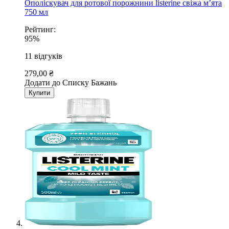
Ополіскувач для ротової порожнини listerine свіжа м’ята
750 мл
Рейтинг:
95%
11
відгуків
279,00 ₴
Додати до Списку Бажань
Купити