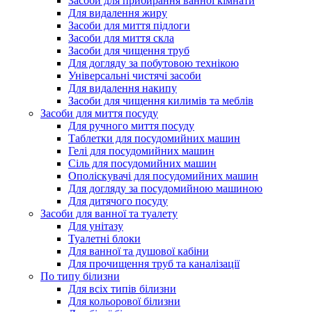
Засоби для прибирання ванної кімнати
Для видалення жиру
Засоби для миття підлоги
Засоби для миття скла
Засоби для чищення труб
Для догляду за побутовою технікою
Універсальні чистячі засоби
Для видалення накипу
Засоби для чищення килимів та меблів
Засоби для миття посуду
Для ручного миття посуду
Таблетки для посудомийних машин
Гелі для посудомийних машин
Сіль для посудомийних машин
Ополіскувачі для посудомийних машин
Для догляду за посудомийною машиною
Для дитячого посуду
Засоби для ванної та туалету
Для унітазу
Туалетні блоки
Для ванної та душової кабіни
Для прочищення труб та каналізації
По типу білизни
Для всіх типів білизни
Для кольорової білизни