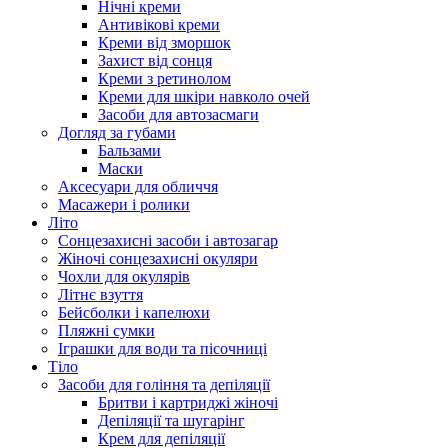
Нічні креми
Антивікові креми
Креми від зморшок
Захист від сонця
Креми з ретинолом
Креми для шкіри навколо очей
Засоби для автозасмаги
Догляд за губами
Бальзами
Маски
Аксесуари для обличчя
Масажери і ролики
Літо
Сонцезахисні засоби і автозагар
Жіночі сонцезахисні окуляри
Чохли для окулярів
Літнє взуття
Бейсболки і капелюхи
Пляжні сумки
Іграшки для води та пісочниці
Тіло
Засоби для гоління та депіляції
Бритви і картриджі жіночі
Депіляції та шугарінг
Крем для депіляції