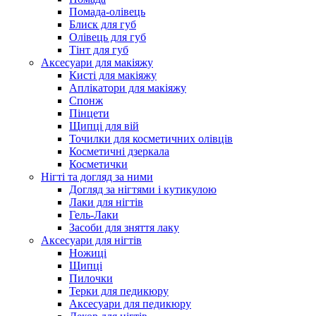
Помада-олівець
Блиск для губ
Олівець для губ
Тінт для губ
Аксесуари для макіяжу
Кисті для макіяжу
Аплікатори для макіяжу
Спонж
Пінцети
Щипці для вій
Точилки для косметичних олівців
Косметичні дзеркала
Косметички
Нігті та догляд за ними
Догляд за нігтями і кутикулою
Лаки для нігтів
Гель-Лаки
Засоби для зняття лаку
Аксесуари для нігтів
Ножиці
Щипці
Пилочки
Терки для педикюру
Аксесуари для педикюру