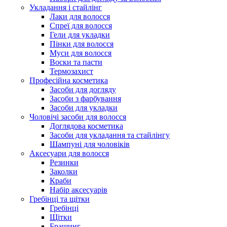
Укладання і стайлінг
Лаки для волосся
Спреї для волосся
Гели для укладки
Пінки для волосся
Муси для волосся
Воски та пасти
Термозахист
Професійна косметика
Засоби для догляду
Засоби з фарбування
Засоби для укладки
Чоловічі засоби для волосся
Доглядова косметика
Засоби для укладання та стайлінгу
Шампуні для чоловіків
Аксесуари для волосся
Резинки
Заколки
Краби
Набір аксесуарів
Гребінці та щітки
Гребінці
Щітки
Брашинг