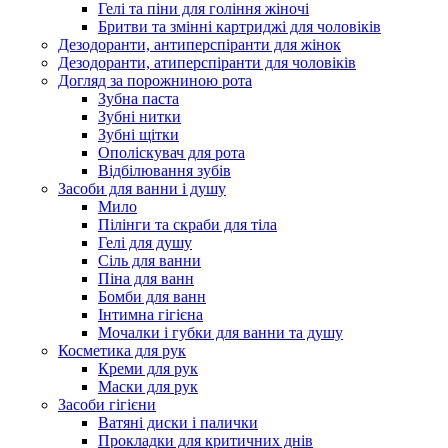
Гелі та піни для гоління жіночі
Бритви та змінні картриджі для чоловіків
Дезодоранти, антиперспіранти для жінок
Дезодоранти, атиперспіранти для чоловіків
Догляд за порожниною рота
Зубна паста
Зубні нитки
Зубні щітки
Ополіскувач для рота
Відбілювання зубів
Засоби для ванни і душу
Мило
Пілінги та скраби для тіла
Гелі для душу
Сіль для ванни
Піна для ванн
Бомби для ванн
Інтимна гігієна
Мочалки і губки для ванни та душу
Косметика для рук
Креми для рук
Маски для рук
Засоби гігієни
Ватяні диски і палички
Прокладки для критичних днів