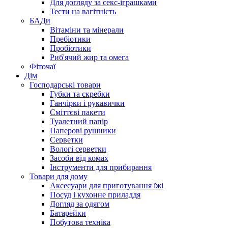
Для догляду за секс-іграшками
Тести на вагітність
БАДи
Вітаміни та мінерали
Пребіотики
Пробіотики
Риб'ячий жир та омега
Фіточаї
Дім
Господарські товари
Губки та скребки
Ганчірки і рукавички
Сміттєві пакети
Туалетний папір
Паперові рушники
Серветки
Вологі серветки
Засоби від комах
Інструменти для прибирання
Товари для дому
Аксесуари для приготування їжі
Посуд і кухонне приладдя
Догляд за одягом
Батарейки
Побутова техніка