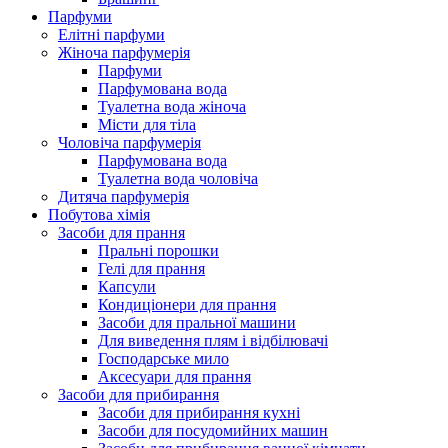
Парфуми
Елітні парфуми
Жіноча парфумерія
Парфуми
Парфумована вода
Туалетна вода жіноча
Місти для тіла
Чоловіча парфумерія
Парфумована вода
Туалетна вода чоловіча
Дитяча парфумерія
Побутова хімія
Засоби для прання
Пральні порошки
Гелі для прання
Капсули
Кондиціонери для прання
Засоби для пральної машини
Для виведення плям і відбілювачі
Господарське мило
Аксесуари для прання
Засоби для прибирання
Засоби для прибирання кухні
Засоби для посудомийних машин