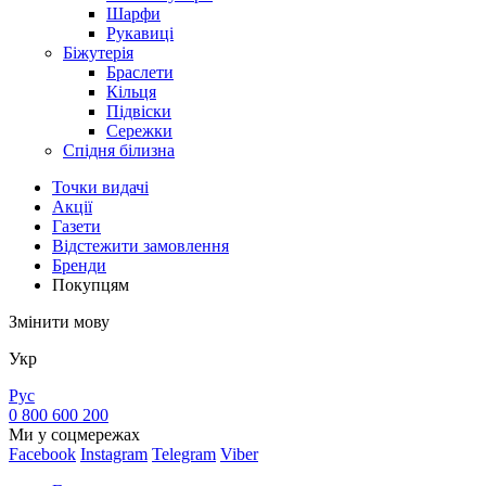
Шарфи
Рукавиці
Біжутерія
Браслети
Кільця
Підвіски
Сережки
Спідня білизна
Точки видачi
Акції
Газети
Відстежити замовлення
Бренди
Покупцям
Змінити мову
Укр
Рус
0 800 600 200
Ми у соцмережах
Facebook
Instagram
Telegram
Viber