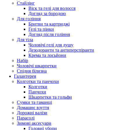
Стайлінг
Віск та гелі для волосся
Догляд за бородою
Для гоління
Бритви та картриджі
Гелі та пінки
Догляд після гоління
Для тіла
Чоловічі гелі для душу
Дезодоранти та антиперспіранти
Крема та лосьйони
Набір
Чоловічі шкарпетки
Спідня білизна
Галантерея
Колготки та панчохи
Колготки
Панчохи
Шкарпетки та гольфи
Сумки та гаманці
Домашнє взуття
Дорожні валізи
Парасолі
Зимові аксесуари
Головні убори