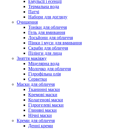
Емульсії і есенції
Термальна вода
Патчі
Набори для догляду
Очищення
Тоніки для обличчя
Гель для вмивання
Лосьйони для обличчя
Пінки і муси для вмивання
Скраби для обличчя
Пілінги для лица
Зняття макіяжу
Міцелярна вода
Молочко для обличчя
Гідрофільна олія
Серветки
Маски для обличчя
Тканинні маски
Кремові маски
Колагенові маски
Гідрогелеві маски
Глиняні маски
Нічні маски
Креми для обличчя
Денні креми