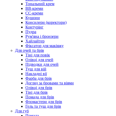
Тональний крем
BB-креми
CC-креми
Кушони
Консилери (коректори)
Контурінг
Пудра
Рум'яна і бронзери
Хайлайтер
Фіксатор для макіяжу
Для очей та брів
Тіні для повік
Олівці для очей
Підводки для очей
Туш для вій
Накладні вії
Фарба для брів
Догляд за бровами та віями
Олівці для брів
Тіні для брів
Помада для брів
Фломастери для брів
Гель та туш для брів
Для губ
Помада