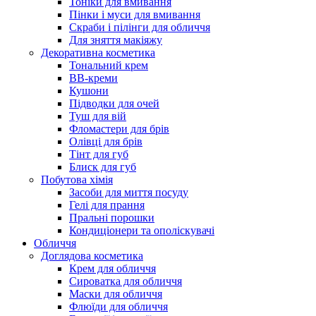
Тоніки для вмивання
Пінки і муси для вмивання
Скраби і пілінги для обличчя
Для зняття макіяжу
Декоративна косметика
Тональний крем
BB-креми
Кушони
Підводки для очей
Туш для вій
Фломастери для брів
Олівці для брів
Тінт для губ
Блиск для губ
Побутова хімія
Засоби для миття посуду
Гелі для прання
Пральні порошки
Кондиціонери та ополіскувачі
Обличчя
Доглядова косметика
Крем для обличчя
Сироватка для обличчя
Маски для обличчя
Флюїди для обличчя