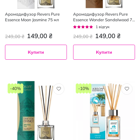
Аромадифузор Revers Pure
Аромадифузор Revers Pure
Essence Moon Jasmine 75 мл
Essence Wonder Sandalwood 75
мл
Рейтинг:
1
відгук
100%
149,00 ₴
149,00 ₴
249,00 ₴
249,00 ₴
Купити
Купити
-40%
-10%