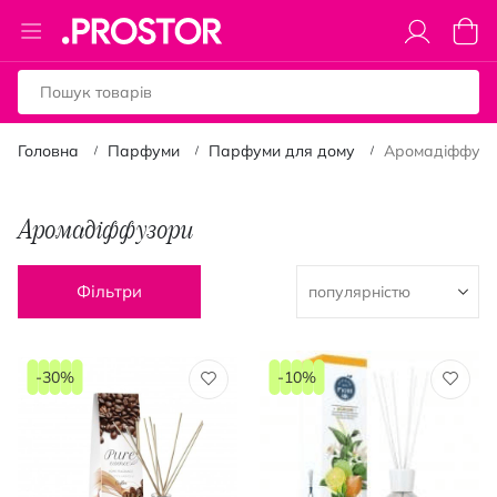
Toggle
Коши
Nav
Головна
Парфуми
Парфуми для дому
Аромадіффузо
Аромадіффузори
Фільтри
-30%
-10%