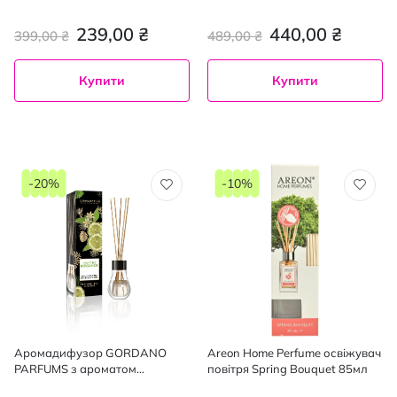
мл
239,00 ₴
440,00 ₴
399,00 ₴
489,00 ₴
Купити
Купити
-20%
-10%
Аромадифузор GORDANO
Areon Home Perfume освіжувач
PARFUMS з ароматом
повітря Spring Bouquet 85мл
Бергамоту, 25 мл