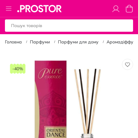
Toggle
Коши
Nav
Головна
Парфуми
Парфуми для дому
Аромадіффузо
Перейти
до
-40%
кінця
галереї
зображень