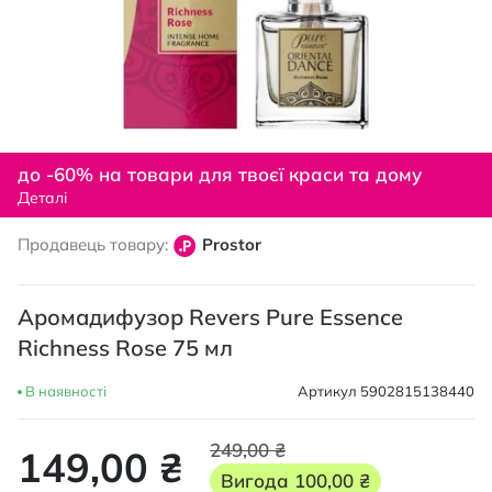
Перейти
до
до -60% на товари для твоєї краси та дому
початку
Деталі
галереї
зображень
Продавець товару:
Prostor
Аромадифузор Revers Pure Essence
Richness Rose 75 мл
В наявності
Артикул
5902815138440
249,00 ₴
149,00 ₴
Вигода
100,00 ₴