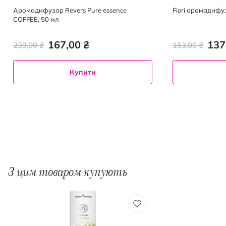
Аромадифузор Revers Pure essence
Fiori аромадифу
COFFEE, 50 мл
167,00 ₴
137
239,00 ₴
153,00 ₴
Купити
З цим товаром купують