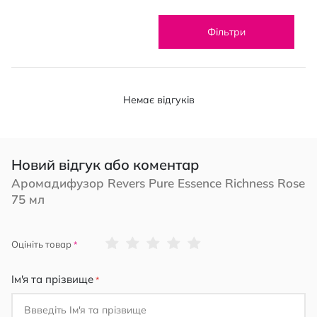
Фільтри
Немає відгуків
Новий відгук або коментар
Аромадифузор Revers Pure Essence Richness Rose
75 мл
1
2
3
4
5
Оцініть товар
star
stars
stars
stars
stars
Ім'я та прізвище