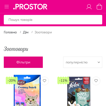
Toggle
Коши
Nav
Головна
Дім
Зоотовари
Зоотовари
Фільтри
-20%
-11%