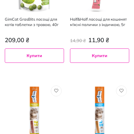
GimCat GrasBits ласощі для
Half&Half ласощі для кошенят
котів таблетки з травою, 40г
м'ясні палички з індичкою, 5г
209,00 ₴
11,90 ₴
14,90 ₴
Купити
Купити