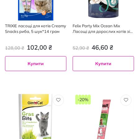
TRIXIE ласощі для котів Creamy
Felix Party Mix Ocean Mix
Snacks риба, 5 шук*14 грам
Ласощі для дорослих котів зі
смаком лосося, форелі та
мінтаю, 60г
102,00 ₴
46,60 ₴
128,00 ₴
52,90 ₴
Купити
Купити
-20%