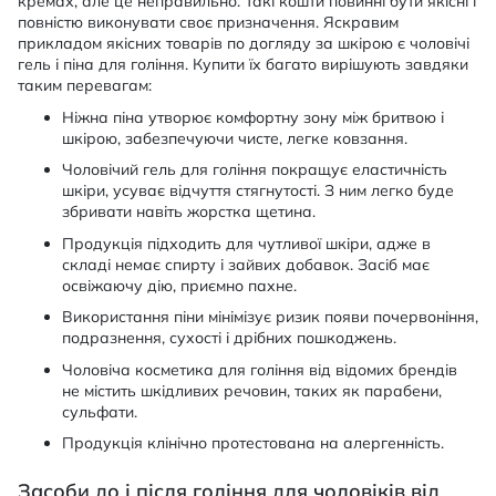
кремах, але це неправильно. Такі кошти повинні бути якісні і
повністю виконувати своє призначення. Яскравим
прикладом якісних товарів по догляду за шкірою є чоловічі
гель і піна для гоління. Купити їх багато вирішують завдяки
таким перевагам:
Ніжна піна утворює комфортну зону між бритвою і
шкірою, забезпечуючи чисте, легке ковзання.
Чоловічий гель для гоління покращує еластичність
шкіри, усуває відчуття стягнутості. З ним легко буде
збривати навіть жорстка щетина.
Продукція підходить для чутливої шкіри, адже в
складі немає спирту і зайвих добавок. Засіб має
освіжаючу дію, приємно пахне.
Використання піни мінімізує ризик появи почервоніння,
подразнення, сухості і дрібних пошкоджень.
Чоловіча косметика для гоління від відомих брендів
не містить шкідливих речовин, таких як парабени,
сульфати.
Продукція клінічно протестована на алергенність.
Засоби до і після гоління для чоловіків від