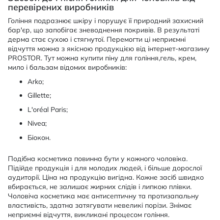
перевірених виробників
Гоління подразнює шкіру і порушує її природний захисний
бар'єр, що запобігає зневоднення покривів. В результаті
дерма стає сухою і стягнутої. Перемогти ці неприємні
відчуття можна з якісною продукцією від інтернет-магазину
PROSTOR. Тут можна купити піну для гоління,гель, крем,
мило і бальзам відомих виробників:
Arko;
Gillette;
L'oréal Paris;
Nivea;
Біокон.
Подібна косметика повинна бути у кожного чоловіка.
Підійде продукція і для молодих людей, і більше дорослої
аудиторії. Ціна на продукцію вигідна. Кожне засіб швидко
вбирається, не залишає жирних слідів і липкою плівки.
Чоловіча косметика має антисептичну та протизапальну
властивість, здатна затягувати невеликі порізи. Знімає
неприємні відчуття, викликані процесом гоління.