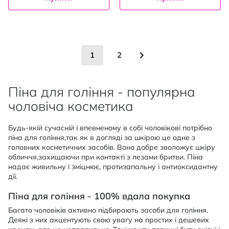
Сторінка
You're currently reading page
Сторінка
Сторінка
Наступне
1
2
Піна для гоління - популярна
чоловіча косметика
Будь-якій сучасній і впевненому в собі чоловікові потрібно
піна для гоління,так як в догляді за шкірою це одне з
головних косметичних засобів. Воно добре зволожує шкіру
обличчя,захищаючи при контакті з лезами бритви. Піна
надає живильну і зміцнює, протизапальну і антиоксидантну
дії.
Піна для гоління - 100% вдала покупка
Багато чоловіків активно підбирають засоби для гоління.
Деякі з них акцентують свою увагу на простих і дешевих